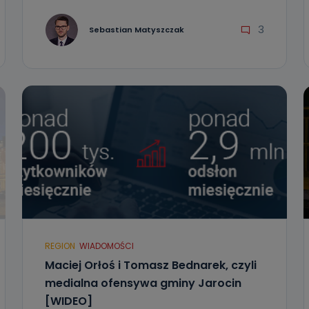
3
Sebastian Matyszczak
REGION
WIADOMOŚCI
Maciej Orłoś i Tomasz Bednarek, czyli
medialna ofensywa gminy Jarocin
[WIDEO]