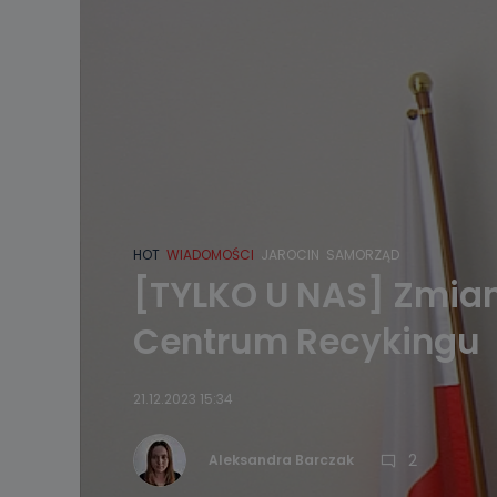
HOT
WIADOMOŚCI
JAROCIN
SAMORZĄD
[TYLKO U NAS] Zmian
Centrum Recykingu
21.12.2023 15:34
2
Aleksandra Barczak