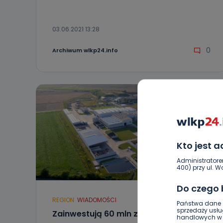
03.06.2021 13:28
0
Archiwum wlkp24.info
Kto jest 
Administratore
400) przy ul. Wo
Do czego
REGION
WIADOMOŚCI
Państwa dane o
sprzedaży usłu
Zainwestują 60 mln zł, aby
handlowych w r