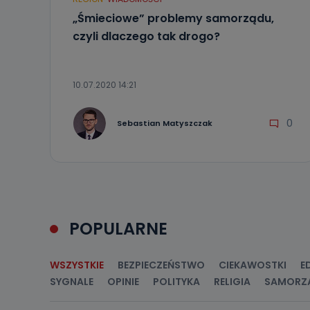
19 dostępu do 
ich sprostowan
„Śmieciowe” problemy samorządu,
sprzeciwu wobe
czyli dlaczego tak drogo?
Do kiedy
Do czasu wycof
uzasadnionego
10.07.2020 14:21
Jakie da
0
Sebastian Matyszczak
Przetwarzane 
Państwa (lub z
źródeł publiczn
adres korespo
oraz partnerzy
Jak skont
Można to zrob
POPULARNE
poczta@tvproar
WSZYSTKIE
BEZPIECZEŃSTWO
CIEKAWOSTKI
E
SYGNALE
OPINIE
POLITYKA
RELIGIA
SAMORZ