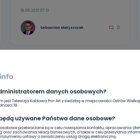
18.05.2021 07:31
0
Sebastian Matyszczak
administratorem danych osobowych?
m jest Telewizja Kablowa Pro-Art z siedzibą w miejscowości Ostrów Wielkop
lności 19.
 będą używane Państwa dane osobowe?
REGION
WIADOMOŚCI
sobowe przetwarzane są w celu nawiązania kontaktu, opracowania ofert
g oraz zachowania relacji biznesowych, a także w celu przesyłania inform
22. gmina będzie przywozić śmieci do
ozumieniu ustawy o świadczeniu usług drogą elektroniczną.