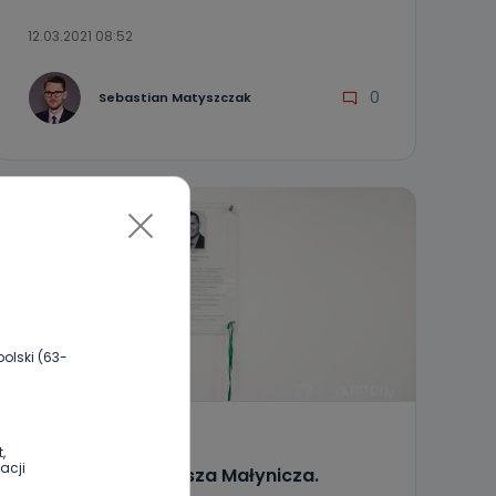
12.03.2021 08:52
0
Sebastian Matyszczak
olski (63-
REGION
WIADOMOŚCI
,
acji
Upamiętnili Mariusza Małynicza.