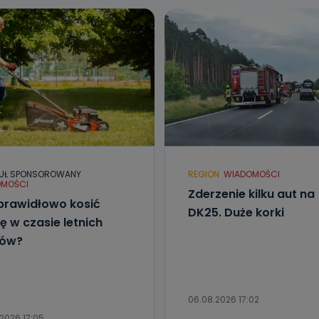
UŁ SPONSOROWANY
REGION
WIADOMOŚCI
MOŚCI
Zderzenie kilku aut na
prawidłowo kosić
DK25. Duże korki
ę w czasie letnich
łów?
06.08.2026 17:02
2026 17:05