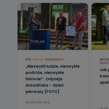
HOT
REGION
WIADOMOŚCI
ARTYK
WIADO
„Niezwykli ludzie, niezwykłe
Jak 
podróże, niezwykłe
traw
historie!”. Odyseja
upa
Antonińska – dzień
pierwszy [FOTO]
06.08.2026 20:13
06.08.