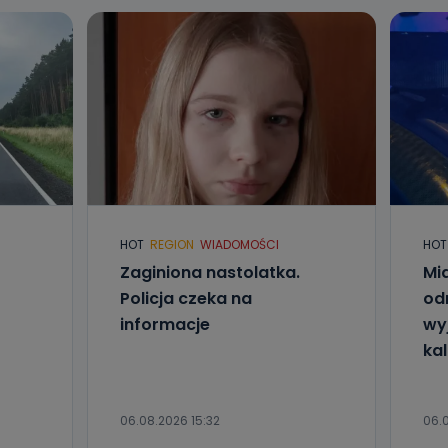
HOT
REGION
WIADOMOŚCI
HOT
Zaginiona nastolatka.
Mia
Policja czeka na
od
informacje
wyj
kal
06.08.2026 15:32
06.0