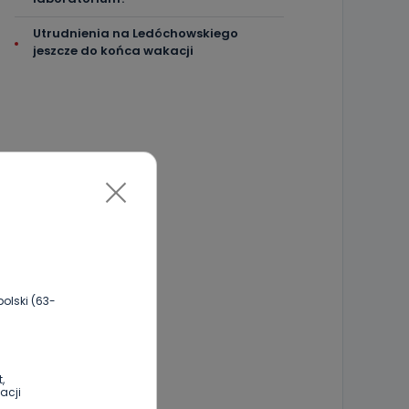
Utrudnienia na Ledóchowskiego
jeszcze do końca wakacji
olski (63-
,
acji