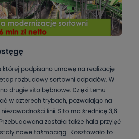
 wstęgę
s której podpisano umowę na realizację
ny etap rozbudowy sortowni odpadów. W
o drugie sito bębnowe. Dzięki temu
ć w czterech trybach, pozwalając na
niezawodności linii. Sito ma średnicę 3,6
. Przebudowana została także hala przyjęć
ały nowe taśmociągi. Kosztowało to