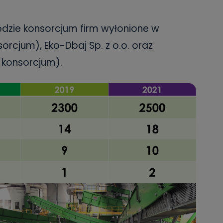
danych osobowych dotyczących Państwa oraz uzyskania ich kopii, a tak
ia, usunięcia danych, ograniczenia ich przetwarzania oraz prawo wniesi
c ich przetwarzania.
dzie konsorcjum firm wyłonione w
 Państwa dane osobowe będą przechowywane?
sorcjum), Eko-Dbaj Sp. z o.o. oraz
ania zgody lub, jeśli dane będą przetwarzane na podstawie prawnie
 konsorcjum).
 celu administratora – do momentu wniesienia sprzeciwu.
ne osobowe przetwarzamy?
kategorie Państwa danych osobowych to dane, które pochodzą bezpośred
ostały przekazane w Państwa imieniu) lub dane osobowe, które zostały ze
ie dostępnych, w szczególności: imię i nazwisko, adres e-mail, telefon kon
ndencyjny. Odbiorcą Pastwa danych osobowych są pracownicy i współp
 wspomagający administratora w jego biznesowej działalności.
aktować się z inspektorem danych osobowych?
ić pod numerem telefonu 62 735-51-05 lub e-mailowo pod adresem:
t.pl