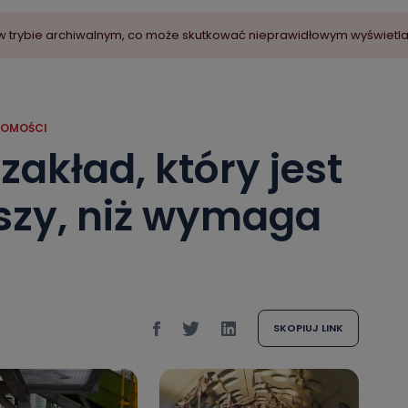
ny w trybie archiwalnym, co może skutkować nieprawidłowym wyświetl
DOMOŚCI
akład, który jest
szy, niż wymaga
SKOPIUJ LINK