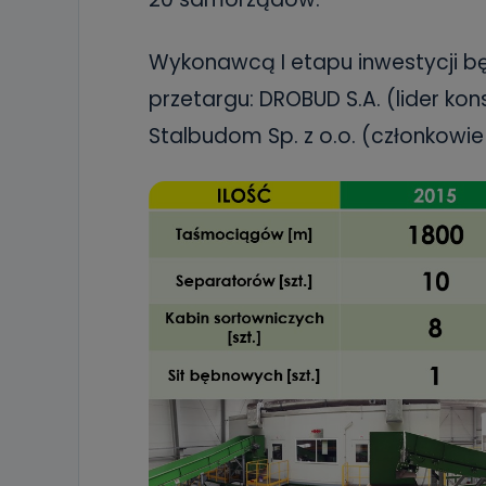
19 dostępu do 
ich sprostowan
sprzeciwu wobe
Wykonawcą I etapu inwestycji bę
Do kiedy
przetargu: DROBUD S.A. (lider kon
Do czasu wycof
Stalbudom Sp. z o.o. (członkowie
uzasadnionego
Jakie da
Przetwarzane 
Państwa (lub z
źródeł publiczn
adres korespo
oraz partnerzy
Jak skont
Można to zrob
poczta@tvproar