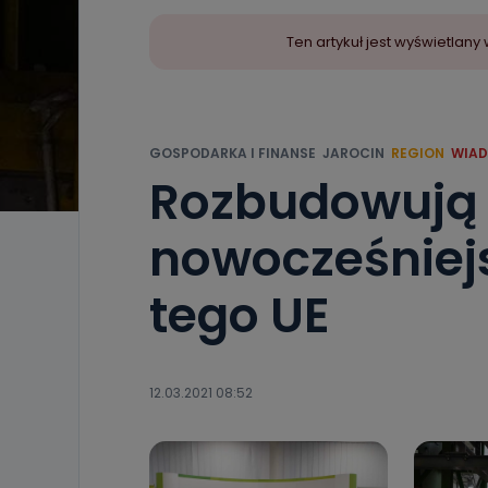
Ten artykuł jest wyświetla
GOSPODARKA I FINANSE
JAROCIN
REGION
WIA
Rozbudowują z
nowocześniej
tego UE
12.03.2021 08:52