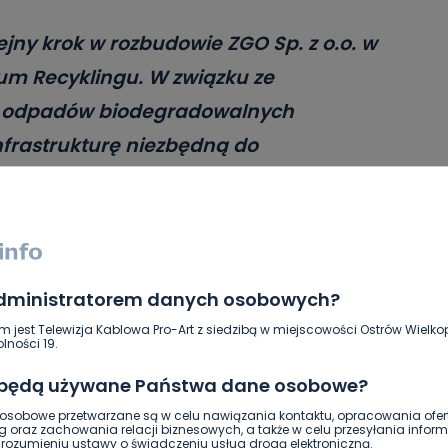
ejny krok w rozbudowie ZGO Sp. z o.o. w
rum Recyklingu. W związku ze
m odpadów biodegradowalnych
frastrukturę niezbędną do
o typu odpadów jest nie tylko
– uzasadnia Witosław Gibasiewicz,
lizowane inwestycje mają doprowadzić
e efektywniej wykorzystywał wszystkie
administratorem danych osobowych?
amierzenia, spółka kolejny raz inwestuje
m jest Telewizja Kablowa Pro-Art z siedzibą w miejscowości Ostrów Wielkop
lności 19.
cje, urządzenia i elementy konstrukcji
–
 będą używane Państwa dane osobowe?
sobowe przetwarzane są w celu nawiązania kontaktu, opracowania ofert
g oraz zachowania relacji biznesowych, a także w celu przesyłania inform
 także plac do przerobu odpadów
ozumieniu ustawy o świadczeniu usług drogą elektroniczną.