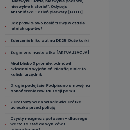
"Niezwykli ludzie, niezwykłe podróże,
niezwykłe historie!”. Odyseja
Antonińska - dzień pierwszy [FOTO]
Jak prawidłowo kosić trawę w czasie
letnich upałów?
Zderzenie kilku aut na DK25. Duże korki
Zaginiona nastolatka [AKTUALIZACJA]
Miał blisko 3 promile, odmówił
składania wyjaśnień. Nieoficjalnie: to
kaliski urzędnik
Drugie podejście. Podpisano umowę na
dokończenie rewitalizacji parku
Z Krotoszyna do Wrocławia. Krótka
ucieczka przed policją
Czysty magnez z potasem – dlaczego
warto zajrzeć do wyników z
laboratorium?