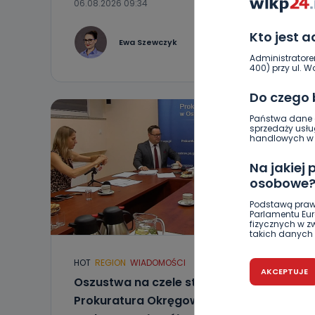
06.08.2026 09:34
Kto jest 
0
Ewa Szewczyk
Administratore
400) przy ul. Wo
Do czego
Państwa dane o
sprzedaży usłu
handlowych w r
Na jakiej
osobowe
Podstawą praw
Parlamentu Euro
fizycznych w 
takich danych 
Czy jest 
HOT
REGION
WIADOMOŚCI
AKCEPTUJE
Oszustwa na czele statystyk.
Podanie danyc
nie stanowi wa
Prokuratura Okręgowa w Ostrowie
związane z ża
wybrany sposób