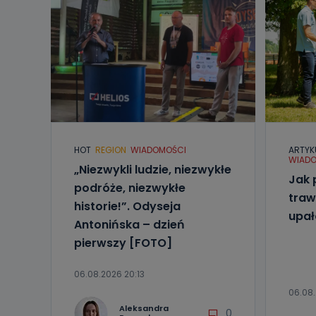
oraz partnerzy
Jak skont
Można to zrob
poczta@tvproar
HOT
REGION
WIADOMOŚCI
ARTYK
WIADO
„Niezwykli ludzie, niezwykłe
Jak 
podróże, niezwykłe
traw
historie!”. Odyseja
upa
Antonińska – dzień
pierwszy [FOTO]
06.08.2026 20:13
06.08.
Aleksandra
0