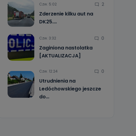
2
Czw. 5:02
Zderzenie kilku aut na
DK25.…
0
Czw. 3:32
Zaginiona nastolatka
[AKTUALIZACJA]
0
Czw. 12:24
Utrudnienia na
Ledóchowskiego jeszcze
do…