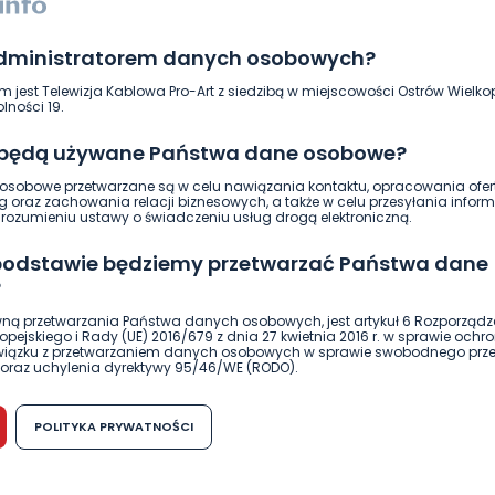
06.08.2026 09:21
administratorem danych osobowych?
0
Ewa Szewczyk
m jest Telewizja Kablowa Pro-Art z siedzibą w miejscowości Ostrów Wielkop
lności 19.
 będą używane Państwa dane osobowe?
sobowe przetwarzane są w celu nawiązania kontaktu, opracowania ofert
g oraz zachowania relacji biznesowych, a także w celu przesyłania inform
ozumieniu ustawy o świadczeniu usług drogą elektroniczną.
 podstawie będziemy przetwarzać Państwa dane
?
ną przetwarzania Państwa danych osobowych, jest artykuł 6 Rozporządz
pejskiego i Rady (UE) 2016/679 z dnia 27 kwietnia 2016 r. w sprawie ochr
związku z przetwarzaniem danych osobowych w sprawie swobodnego prz
oraz uchylenia dyrektywy 95/46/WE (RODO).
możliwość cofnięcia zgody?
HOT
REGION
WIADOMOŚCI
POLITYKA PRYWATNOŚCI
Będzie więcej syren. Wspólny projekt
h osobowych jest dobrowolne, nie jest wymogiem ustawowym lub umo
runku zawarcia umowy. Cofnięcie zgody jest możliwe na każdym etapie i ni
gmin
dnymi negatywnymi konsekwencjami. Cofnięcia zgody można dokonać w
 (e-mail, poczta tradycyjna) tak, aby dotarła do wiadomości Telewizji 