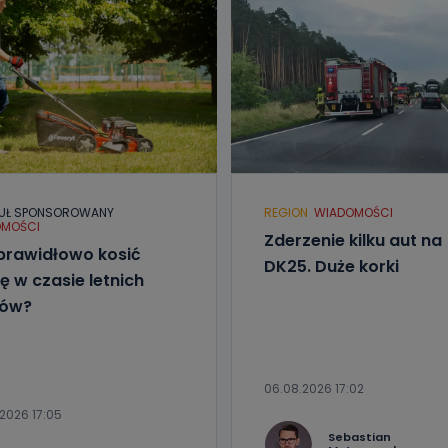
 wspomagający administratora w jego biznesowej działalności.
aktować się z inspektorem danych osobowych?
ić pod numerem telefonu 62 735-51-05 lub e-mailowo pod adresem:
t.pl
UŁ SPONSOROWANY
REGION
WIADOMOŚCI
MOŚCI
Zderzenie kilku aut na
prawidłowo kosić
DK25. Duże korki
ę w czasie letnich
łów?
06.08.2026 17:02
2026 17:05
Sebastian