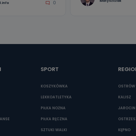
Matyszczak
0
.info
I
SPORT
REGIO
KOSZYKÓWKA
OSTRÓW 
LEKKOATLETYKA
KALISZ
PIŁKA NOŻNA
JAROCIN
NANSE
PIŁKA RĘCZNA
OSTRZE
SZTUKI WALKI
KĘPNO