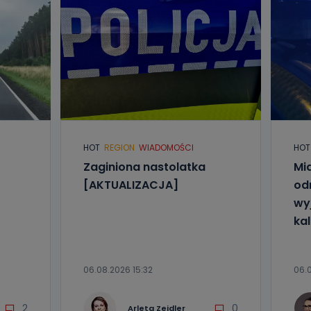
HOT
REGION
WIADOMOŚCI
HOT
Zaginiona nastolatka
Mia
[AKTUALIZACJA]
od
wyj
kal
06.08.2026 15:32
06.0
2
0
Arleta Zeidler