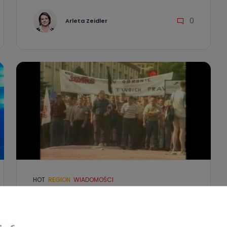
0
Arleta Zeidler
HOT
REGION
WIADOMOŚCI
Przyglądała im się cała Polska. Mijają
23 lata od strajku w Fabryce Wagon