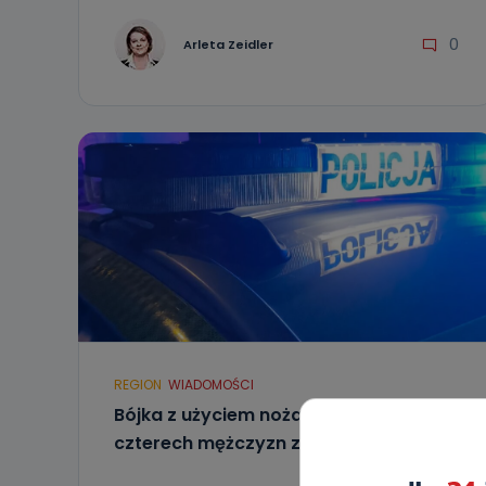
0
Arleta Zeidler
REGION
WIADOMOŚCI
Bójka z użyciem noża. Zatrzymano
czterech mężczyzn z Ostrowa