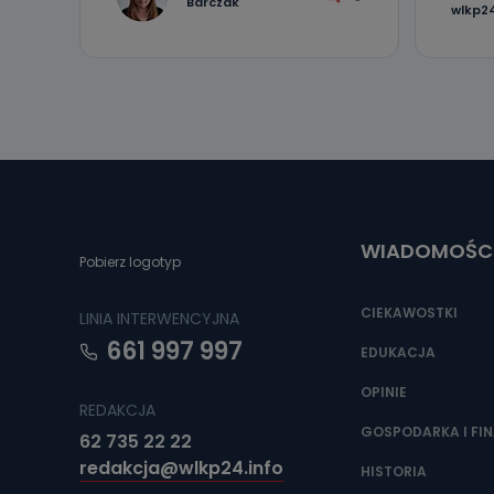
Barczak
wlkp24
WIADOMOŚC
Pobierz logotyp
CIEKAWOSTKI
LINIA INTERWENCYJNA
661 997 997
EDUKACJA
OPINIE
REDAKCJA
GOSPODARKA I FI
62 735 22 22
redakcja@wlkp24.info
HISTORIA