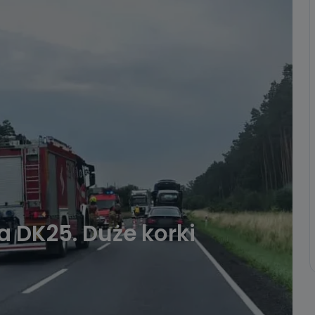
a DK25. Duże korki