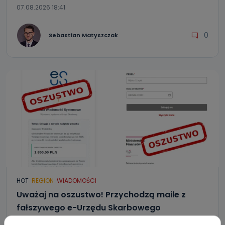
07.08.2026 18:41
0
Sebastian Matyszczak
HOT
REGION
WIADOMOŚCI
Uważaj na oszustwo! Przychodzą maile z
fałszywego e-Urzędu Skarbowego