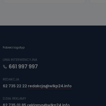
Jak skontaktować się z inspektorem
danych osobowych?
Można to zrobić pod numerem telefonu 62 735-51-05 lub
e-mailowo pod adresem: poczta@tvproart.pl
Pobierz logotyp
LINIA INTERWENCYJNA
661 997 997
REDAKCJA
62 735 22 22
redakcja@wlkp24.info
DZIAŁ REKLAMY
62 735 01 85
reklama@wlkp24.info