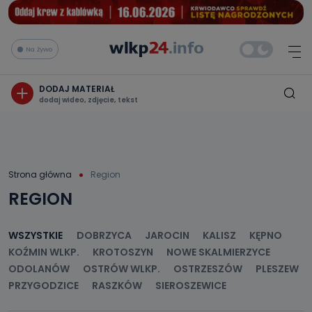
Na żywo
DODAJ MATERIAŁ
dodaj wideo, zdjęcie, tekst
Strona główna
Region
REGION
WSZYSTKIE
DOBRZYCA
JAROCIN
KALISZ
KĘPNO
KOŹMIN WLKP.
KROTOSZYN
NOWE SKALMIERZYCE
ODOLANÓW
OSTRÓW WLKP.
OSTRZESZÓW
PLESZEW
PRZYGODZICE
RASZKÓW
SIEROSZEWICE