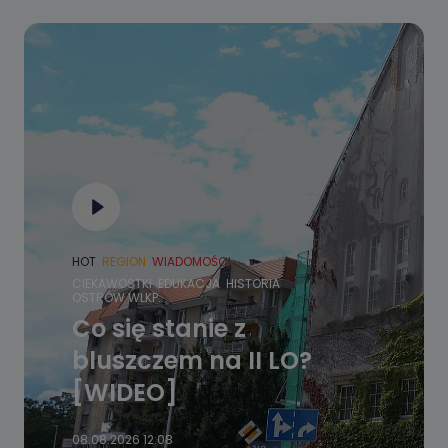
HOT
REGION
WIADOMOŚCI
CIEKAWOSTKI
EDUKACJA
HISTORIA
OSTRÓW WLKP.
Co się stanie z
bluszczem na II LO?
[WIDEO]
08.08.2026 12:08