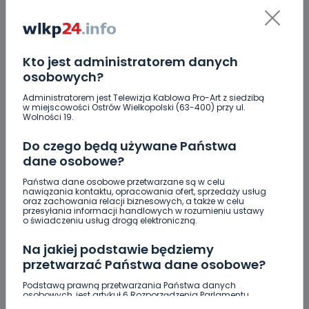
07.08.2026 18:08
1
Sebastian Matyszczak
Kto jest administratorem danych
osobowych?
Administratorem jest Telewizja Kablowa Pro-Art z siedzibą
w miejscowości Ostrów Wielkopolski (63-400) przy ul.
Wolności 19.
Do czego będą używane Państwa
dane osobowe?
Państwa dane osobowe przetwarzane są w celu
nawiązania kontaktu, opracowania ofert, sprzedaży usług
oraz zachowania relacji biznesowych, a także w celu
przesyłania informacji handlowych w rozumieniu ustawy
o świadczeniu usług drogą elektroniczną.
HOT
REGION
WIADOMOŚCI
Na jakiej podstawie będziemy
Jakość wody wróciła (prawie) do normy. Jest
przetwarzać Państwa dane osobowe?
komunikat sanepidu
Podstawą prawną przetwarzania Państwa danych
osobowych, jest artykuł 6 Rozporządzenia Parlamentu
Europejskiego i Rady (UE) 2016/679 z dnia 27 kwietnia 2016