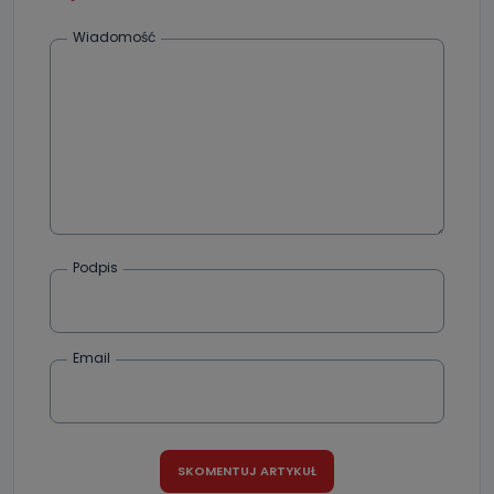
dane, które pochodzą bezpośrednio od Państwa (lub
zostały przekazane w Państwa imieniu) lub dane osobowe,
Wiadomość
które zostały zebrane ze źródeł publicznie dostępnych, w
szczególności: imię i nazwisko, adres e-mail, telefon
kontaktowy, adres korespondencyjny. Odbiorcą Pastwa
danych osobowych są pracownicy i współpracownicy
oraz partnerzy wspomagający administratora w jego
biznesowej działalności.
Jak skontaktować się z inspektorem
danych osobowych?
Można to zrobić pod numerem telefonu 62 735-51-05 lub
e-mailowo pod adresem: poczta@tvproart.pl
Podpis
Email