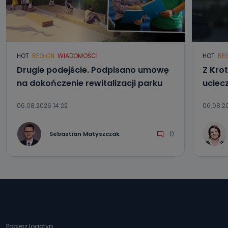
HOT
REGION
WIADOMOŚCI
HOT
RE
Drugie podejście. Podpisano umowę
Z Kro
na dokończenie rewitalizacji parku
uciec
06.08.2026 14:22
06.08.20
0
Sebastian Matyszczak
Pobierz logotyp