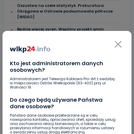
Oszustwa na czele statystyk. Prokuratura
Okręgowa w Ostrowie podsumowała półrocze
[WIDEO]
Będzie więcej syren. Wspólny projekt gmin
Kto jest administratorem danych
osobowych?
KOMENTARZE (4)
Administratorem jest Telewizja Kablowa Pro-Art z siedzibą
w miejscowości Ostrów Wielkopolski (63-400) przy ul.
Wolności 19.
Do czego będą używane Państwa
D
delegat
dane osobowe?
Zarzuty dla Kostki o przekroczenie uprawnień, to jakaś
Państwa dane osobowe przetwarzane są w celu
heca. Bo ja można czynić komuś za to, że miał kazać
nawiązania kontaktu, opracowania ofert, sprzedaży usług
oraz zachowania relacji biznesowych, a także w celu
zapłacić za jakiś koncert? To ja się pytam, gdyby nie
przesyłania informacji handlowych w rozumieniu ustawy
kazał zapłacić i wykonawca zostałby bez
o świadczeniu usług drogą elektroniczną.