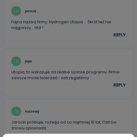
J
jarock
Fajna nazwa firmy: Hydrogen Utopia … Skrót też nie
najgorszy… HUI !
REPLY
J
jaja
Utopia, to wskazuje na realne szanse programu. Firma
zawsze może twierdzić- ostrzegaliśmy
REPLY
N
niszowy
Jarocin próbuje, rozwija od co najmniej 10 lat, Ostrów
znowu opowiada
REPLY