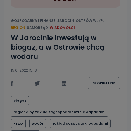
elementów.
GOSPODARKA I FINANSE
JAROCIN
OSTRÓW WLKP.
REGION
SAMORZĄD
WIADOMOŚCI
W Jarocinie inwestują w
biogaz, a w Ostrowie chcą
wodoru
15.01.2022 15:18
SKOPIUJ LINK
biogaz
regionalny zakład zagospodarowania odpadami
RZZO
wodór
zakład gospodarki odpadami