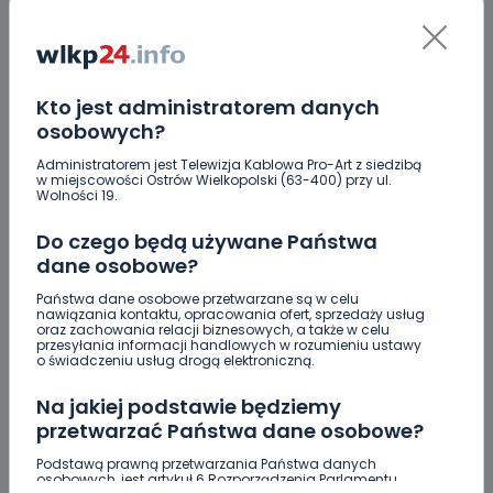
DOŁĄCZ DO DYSKUSJI
Kto jest administratorem danych
osobowych?
Administratorem jest Telewizja Kablowa Pro-Art z siedzibą
w miejscowości Ostrów Wielkopolski (63-400) przy ul.
Wolności 19.
DODAJ SWÓJ KOMENTARZ
Do czego będą używane Państwa
Wiadomość
dane osobowe?
Państwa dane osobowe przetwarzane są w celu
nawiązania kontaktu, opracowania ofert, sprzedaży usług
oraz zachowania relacji biznesowych, a także w celu
przesyłania informacji handlowych w rozumieniu ustawy
o świadczeniu usług drogą elektroniczną.
Na jakiej podstawie będziemy
przetwarzać Państwa dane osobowe?
Podstawą prawną przetwarzania Państwa danych
osobowych, jest artykuł 6 Rozporządzenia Parlamentu
Podpis