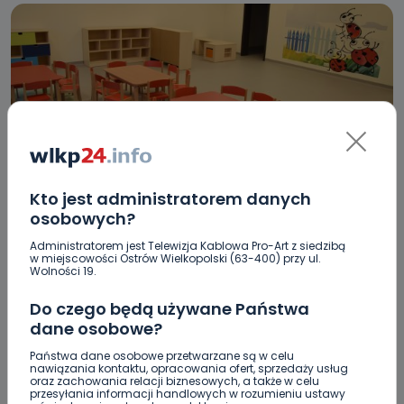
Kto jest administratorem danych
REGION
WIADOMOŚCI
osobowych?
Wójt Gminy Ostrów Wielkopolski zdecydował.
Administratorem jest Telewizja Kablowa Pro-Art z siedzibą
Czy przedszkola zostaną otwarte?
w miejscowości Ostrów Wielkopolski (63-400) przy ul.
Wolności 19.
30.04.2020 08:25
Do czego będą używane Państwa
dane osobowe?
11
Ewa Szewczyk
Państwa dane osobowe przetwarzane są w celu
nawiązania kontaktu, opracowania ofert, sprzedaży usług
oraz zachowania relacji biznesowych, a także w celu
przesyłania informacji handlowych w rozumieniu ustawy