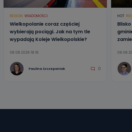
REGION
WIADOMOŚCI
HOT
RE
Wielkopolanie coraz częściej
Blisk
wybierają pociągi. Jak na tym tle
gmini
wypadają Koleje Wielkopolskie?
zamie
08.08.2026 18:16
08.08.20
0
Paulina Szczepaniak