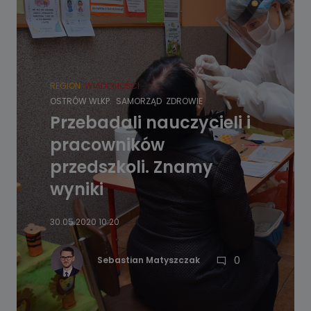
REGION
WIADOMOŚCI
OSTRÓW WLKP.
SAMORZĄD
ZDROWIE
Przebadali nauczycieli i
pracowników
przedszkoli. Znamy
wyniki
30.05.2020 10:20
0
Sebastian Matyszczak