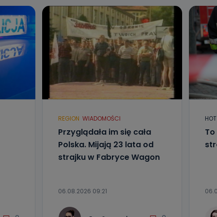
REGION
WIADOMOŚCI
HOT
Przyglądała im się cała
To
Polska. Mijają 23 lata od
st
strajku w Fabryce Wagon
06.08.2026 09:21
06.