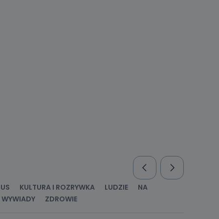
enia
nio od
brane ze
taktowy,
racownicy
RUS
KULTURA I ROZRYWKA
LUDZIE
NA
WYWIADY
ZDROWIE