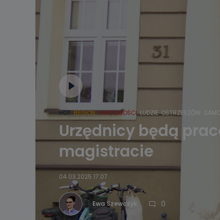
HOT
REGION
WIADOMOŚCI
LUDZIE
OSTRZESZÓW
SAMO
Urzędnicy będą prac
magistracie
04.03.2025 17:07
0
Ewa Szewczyk