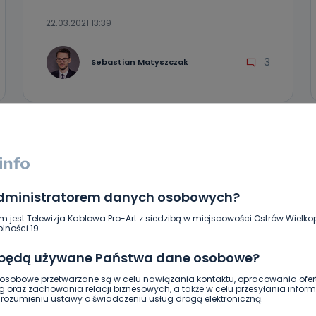
22.03.2021 13:39
3
Sebastian Matyszczak
administratorem danych osobowych?
m jest Telewizja Kablowa Pro-Art z siedzibą w miejscowości Ostrów Wielkop
lności 19.
 będą używane Państwa dane osobowe?
sobowe przetwarzane są w celu nawiązania kontaktu, opracowania ofert
REGION
WIADOMOŚCI
g oraz zachowania relacji biznesowych, a także w celu przesyłania inform
ozumieniu ustawy o świadczeniu usług drogą elektroniczną.
Mobilny Urzędnik Gminy? Taki