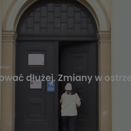
RZĄD
ować dłużej. Zmiany w ostr