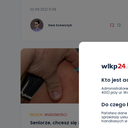
22.09.2021 11:06
12
Ewa Szewczyk
Kto jest 
Administratore
400) przy ul. Wo
Do czego
Państwa dane o
REGION
WIADOMOŚCI
sprzedaży usłu
handlowych w r
Seniorze, chcesz się zaszczepić?