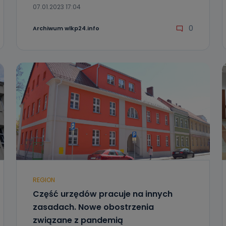
07.01.2023 17:04
0
Archiwum wlkp24.info
REGION
Część urzędów pracuje na innych
zasadach. Nowe obostrzenia
związane z pandemią