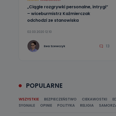
ich sprostowan
sprzeciwu wobe
„Ciągłe rozgrywki personalne, intrygi”
– wiceburmistrz Kaźmierczak
Do kiedy
odchodzi ze stanowiska
Do czasu wycof
uzasadnionego
02.03.2020 12:10
Jakie da
13
Przetwarzane 
Ewa Szewczyk
Państwa (lub z
źródeł publiczn
adres korespo
oraz partnerzy
Jak skont
Można to zrob
poczta@tvproar
POPULARNE
WSZYSTKIE
BEZPIECZEŃSTWO
CIEKAWOSTKI
E
SYGNALE
OPINIE
POLITYKA
RELIGIA
SAMORZ