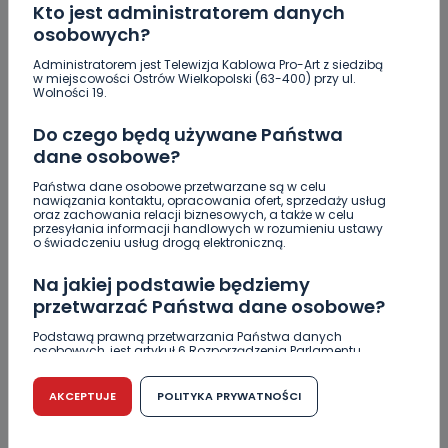
Kto jest administratorem danych
osobowych?
Administratorem jest Telewizja Kablowa Pro-Art z siedzibą
w miejscowości Ostrów Wielkopolski (63-400) przy ul.
Wolności 19.
Do czego będą używane Państwa
dane osobowe?
Państwa dane osobowe przetwarzane są w celu
nawiązania kontaktu, opracowania ofert, sprzedaży usług
oraz zachowania relacji biznesowych, a także w celu
przesyłania informacji handlowych w rozumieniu ustawy
o świadczeniu usług drogą elektroniczną.
REGION
WIADOMOŚCI
32 tysiące złotych ekwiwalentu dla Beaty
Na jakiej podstawie będziemy
Klimek. Prezydent wyjaśnia
przetwarzać Państwa dane osobowe?
Podstawą prawną przetwarzania Państwa danych
07.11.2019 15:22
osobowych, jest artykuł 6 Rozporządzenia Parlamentu
Europejskiego i Rady (UE) 2016/679 z dnia 27 kwietnia 2016
r. w sprawie ochrony osób fizycznych w związku z
przetwarzaniem danych osobowych w sprawie
AKCEPTUJE
POLITYKA PRYWATNOŚCI
24
Ewa Szewczyk
swobodnego przepływu takich danych oraz uchylenia
dyrektywy 95/46/WE (RODO).