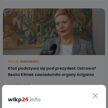
REGION
WIADOMOŚCI
Ktoś podszywa się pod prezydent Ostrowa?
Beata Klimek zawiadomiła organy ścigania
14.01.2020 10:07
2
Ewa Szewczyk