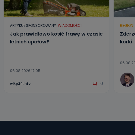
ARTYKUŁ SPONSOROWANY
WIADOMOŚCI
REGION
Jak prawidłowo kosić trawę w czasie
Zderze
letnich upałów?
korki
06.08.20
06.08.2026 17:05
0
wlkp24.info