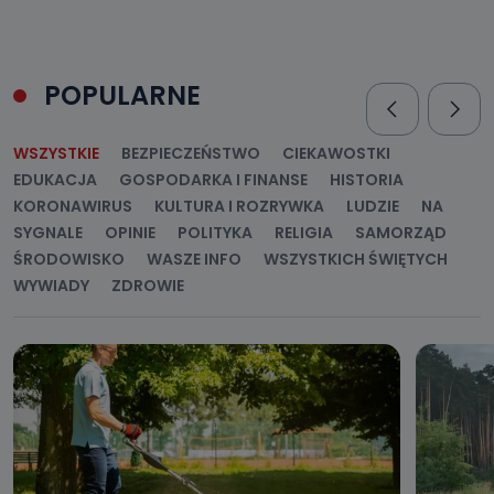
Można to zrobić pod numerem telefonu 62 735-51-05 lub
e-mailowo pod adresem: poczta@tvproart.pl
POPULARNE
WSZYSTKIE
BEZPIECZEŃSTWO
CIEKAWOSTKI
EDUKACJA
GOSPODARKA I FINANSE
HISTORIA
KORONAWIRUS
KULTURA I ROZRYWKA
LUDZIE
NA
SYGNALE
OPINIE
POLITYKA
RELIGIA
SAMORZĄD
ŚRODOWISKO
WASZE INFO
WSZYSTKICH ŚWIĘTYCH
WYWIADY
ZDROWIE