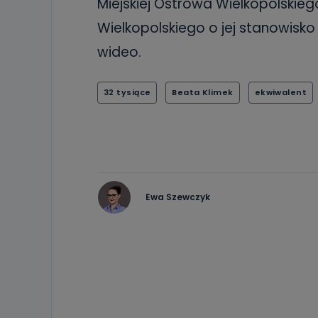
Miejskiej Ostrowa Wielkopolskie
Wielkopolskiego o jej stanowisko
wideo.
32 tysiące
Beata Klimek
ekwiwalent
Ewa Szewczyk