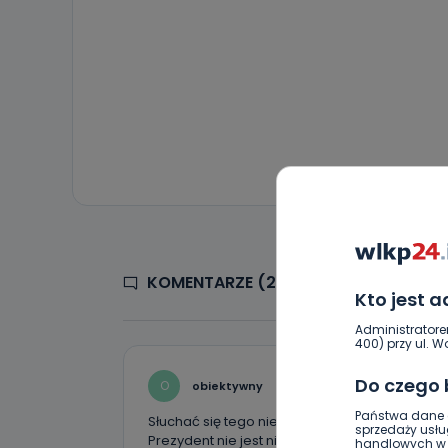
KOMENTARZE (24)
Kto jest 
Administratore
400) przy ul. Wo
Do czego
O
obiektywny
Państwa dane o
Słuchać się tego nie da… Wypada wybrać ten u
sprzedaży usłu
Prezydent nie jest niezbędna, bo ciągle jej nie
handlowych w r