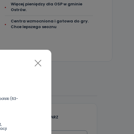
Więcej pieniędzy dla OSP w gminie
Ostrów.
Centra wzmocniona i gotowa do gry.
Chce lepszego seoznu
 DO DYSKUSJI
olski (63-
DODAJ SWÓJ KOMENTARZ
,
acji
Wiadomość