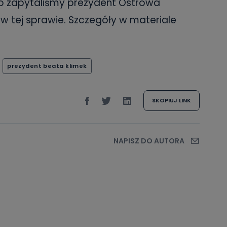
go zapytaliśmy prezydent Ostrowa
 w tej sprawie. Szczegóły w materiale
prezydent beata klimek
SKOPIUJ LINK
NAPISZ DO AUTORA