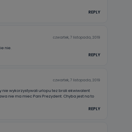
danych osobowych dotyczących Państwa oraz uzyskania ich kopii, a tak
ia, usunięcia danych, ograniczenia ich przetwarzania oraz prawo wniesi
c ich przetwarzania.
REPLY
 Państwa dane osobowe będą przechowywane?
ania zgody lub, jeśli dane będą przetwarzane na podstawie prawnie
 celu administratora – do momentu wniesienia sprzeciwu.
czwartek, 7 listopada, 2019
e nie.
ne osobowe przetwarzamy?
REPLY
kategorie Państwa danych osobowych to dane, które pochodzą bezpośred
ostały przekazane w Państwa imieniu) lub dane osobowe, które zostały ze
ie dostępnych, w szczególności: imię i nazwisko, adres e-mail, telefon kon
ndencyjny. Odbiorcą Pastwa danych osobowych są pracownicy i współp
 wspomagający administratora w jego biznesowej działalności.
czwartek, 7 listopada, 2019
aktować się z inspektorem danych osobowych?
 nie wykorzystywali urlopu tez brali ekwiwalent
ić pod numerem telefonu 62 735-51-05 lub e-mailowo pod adresem:
wa nie ma miec Pani Prezydent. Chyba jest na to
t.pl
REPLY