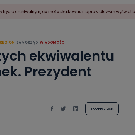
ny w trybie archiwalnym, co może skutkować nieprawidłowym wyświetl
REGION
SAMORZĄD
WIADOMOŚCI
otych ekwiwalentu
mek. Prezydent
SKOPIUJ LINK