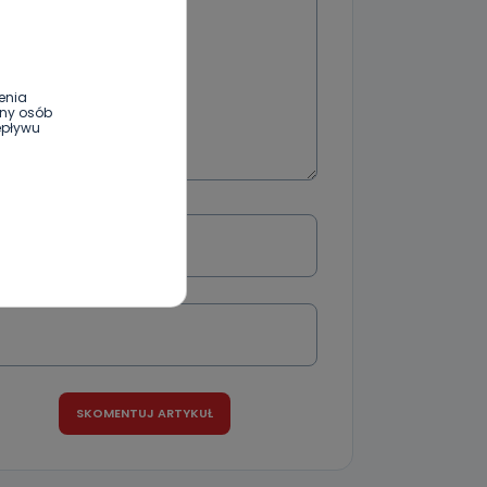
enia
ony osób
epływu
Podpis
wnym oraz
e jest to
 dowolny,
Kablowej
Email
l. Wolności
e
ania od
. Wolności