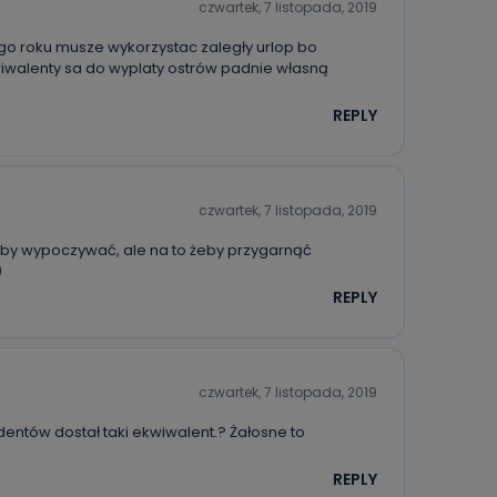
czwartek, 7 listopada, 2019
go roku musze wykorzystac zaległy urlop bo
kwiwalenty sa do wyplaty ostrów padnie własną
REPLY
czwartek, 7 listopada, 2019
aby wypoczywać, ale na to żeby przygarnąć
)
REPLY
czwartek, 7 listopada, 2019
dentów dostał taki ekwiwalent.? Żałosne to
REPLY