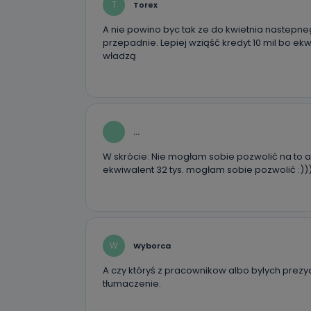
T
Torex
A nie powino byc tak ze do kwietnia nastepne
przepadnie. Lepiej wziąść kredyt 10 mil bo e
władzą
...
W skrócie: Nie mogłam sobie pozwolić na to 
ekwiwalent 32 tys. mogłam sobie pozwolić :))
W
Wyborca
A czy któryś z pracownikow albo bylych prezy
tłumaczenie.