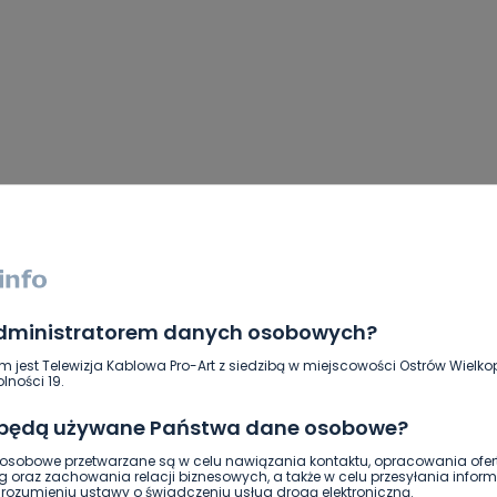
DOŁĄCZ
administratorem danych osobowych?
m jest Telewizja Kablowa Pro-Art z siedzibą w miejscowości Ostrów Wielkop
lności 19.
 będą używane Państwa dane osobowe?
czwartek, 7 listopada, 2019
sobowe przetwarzane są w celu nawiązania kontaktu, opracowania ofert
rlop i tyle, jak widać na sesjach obecność Pani
g oraz zachowania relacji biznesowych, a także w celu przesyłania inform
 ma.
ozumieniu ustawy o świadczeniu usług drogą elektroniczną.