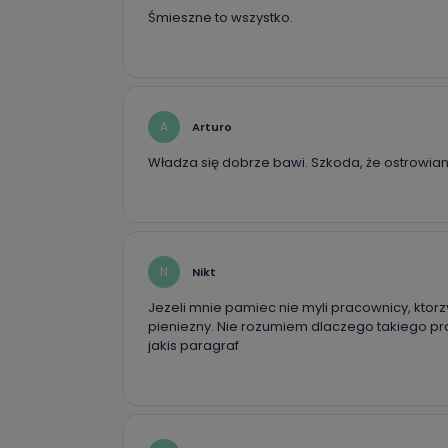
19 dostępu do 
Śmieszne to wszystko.
ich sprostowan
sprzeciwu wobe
Do kiedy
Do czasu wycof
uzasadnionego
A
Arturo
Władza się dobrze bawi. Szkoda, że ostrowiani
Jakie da
Przetwarzane 
Państwa (lub z
źródeł publiczn
adres korespo
oraz partnerzy
N
Nikt
Jak skont
Jezeli mnie pamiec nie myli pracownicy, ktorzy
Można to zrob
pieniezny. Nie rozumiem dlaczego takiego pra
poczta@tvproar
jakis paragraf