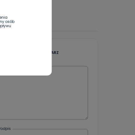
enia
 DO DYSKUSJI
ony osób
epływu
wnym oraz
DODAJ SWÓJ KOMENTARZ
e jest to
 dowolny,
Kablowej
Wiadomość
l. Wolności
e
ania od
. Wolności
Podpis
że żądania
enia