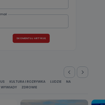
Email
nio od
brane ze
taktowy,
racownicy
RUS
KULTURA I ROZRYWKA
LUDZIE
NA
WYWIADY
ZDROWIE