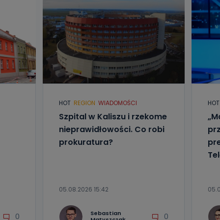
HOT
REGION
WIADOMOŚCI
HOT
Szpital w Kaliszu i rzekome
„Ma
nieprawidłowości. Co robi
pr
prokuratura?
pr
Tel
05.08.2026 15:42
05.
Sebastian
0
0
Matyszczak