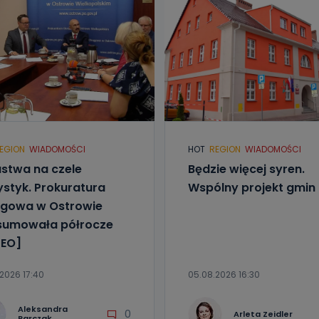
EGION
WIADOMOŚCI
HOT
REGION
WIADOMOŚCI
stwa na czele
Będzie więcej syren.
ystyk. Prokuratura
Wspólny projekt gmin
gowa w Ostrowie
sumowała półrocze
EO]
2026 17:40
05.08.2026 16:30
Aleksandra
0
Arleta Zeidler
Barczak