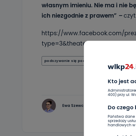
własnym imieniu. Nie ma i nie 
ich niezgodnie z prawem”
–
czyt
https://www.facebook.com/prez
type=3&theater
podszywanie się pod prezydent
policja
Kto jest 
Administratore
400) przy ul. Wo
Ewa Szewczyk
Do czego
Państwa dane o
sprzedaży usłu
handlowych w r