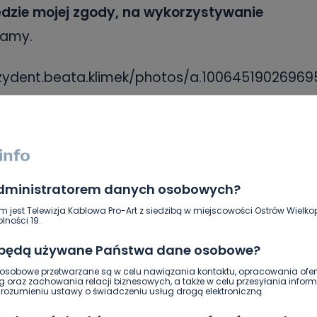
będzie mojej zgody, na wykorzystywanie
amy.
ydent.beata.klimek/photos/a.10064519026969
prezydent beata klimek
prokuratura
administratorem danych osobowych?
SKOPIUJ LINK
m jest Telewizja Kablowa Pro-Art z siedzibą w miejscowości Ostrów Wielkop
lności 19.
NAPISZ DO AUTORA
 będą używane Państwa dane osobowe?
sobowe przetwarzane są w celu nawiązania kontaktu, opracowania ofert
g oraz zachowania relacji biznesowych, a także w celu przesyłania inform
ozumieniu ustawy o świadczeniu usług drogą elektroniczną.