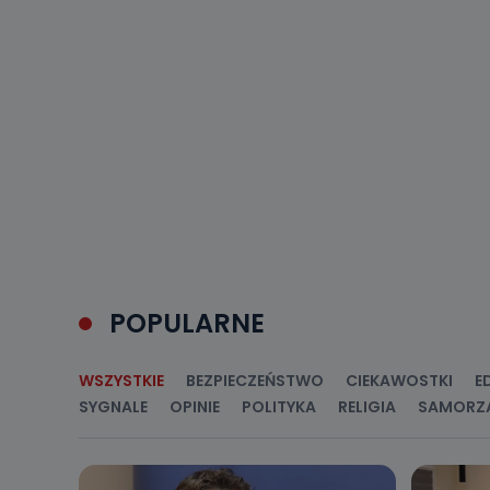
sprzeciwu wobe
Do kiedy
Do czasu wycof
uzasadnionego
Jakie da
Przetwarzane 
Państwa (lub z
źródeł publiczn
adres korespo
oraz partnerzy
Jak skont
POPULARNE
Można to zrob
poczta@tvproar
WSZYSTKIE
BEZPIECZEŃSTWO
CIEKAWOSTKI
E
SYGNALE
OPINIE
POLITYKA
RELIGIA
SAMORZ