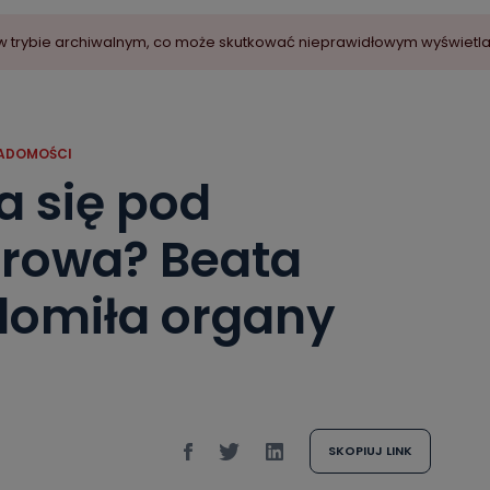
ny w trybie archiwalnym, co może skutkować nieprawidłowym wyświetl
ADOMOŚCI
a się pod
trowa? Beata
domiła organy
SKOPIUJ LINK