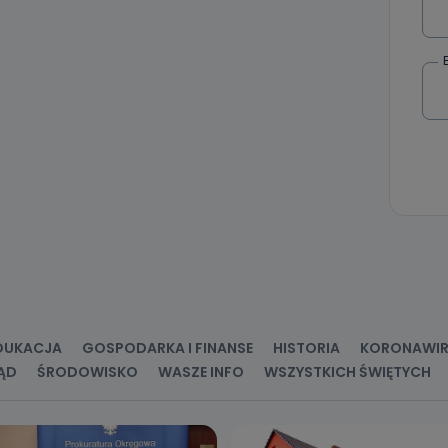
c ich przetwarzania.
 Państwa dane osobowe będą przechowywane?
ania zgody lub, jeśli dane będą przetwarzane na podstawie prawnie
 celu administratora – do momentu wniesienia sprzeciwu.
ne osobowe przetwarzamy?
kategorie Państwa danych osobowych to dane, które pochodzą bezpośred
ostały przekazane w Państwa imieniu) lub dane osobowe, które zostały ze
ie dostępnych, w szczególności: imię i nazwisko, adres e-mail, telefon kon
ndencyjny. Odbiorcą Pastwa danych osobowych są pracownicy i współp
 wspomagający administratora w jego biznesowej działalności.
aktować się z inspektorem danych osobowych?
ić pod numerem telefonu 62 735-51-05 lub e-mailowo pod adresem:
t.pl
DUKACJA
GOSPODARKA I FINANSE
HISTORIA
KORONAWI
ĄD
ŚRODOWISKO
WASZE INFO
WSZYSTKICH ŚWIĘTYCH