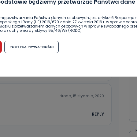
 podstawie będziemy przetwarzać Państwa dane
?
ną przetwarzania Państwa danych osobowych, jest artykuł 6 Rozporządz
DOŁĄCZ
pejskiego i Rady (UE) 2016/679 z dnia 27 kwietnia 2016 r. w sprawie ochr
związku z przetwarzaniem danych osobowych w sprawie swobodnego prz
oraz uchylenia dyrektywy 95/46/WE (RODO).
możliwość cofnięcia zgody?
POLITYKA PRYWATNOŚCI
wtorek, 14 stycznia, 2020
h osobowych jest dobrowolne, nie jest wymogiem ustawowym lub umo
runku zawarcia umowy. Cofnięcie zgody jest możliwe na każdym etapie i ni
dnymi negatywnymi konsekwencjami. Cofnięcia zgody można dokonać w
 (e-mail, poczta tradycyjna) tak, aby dotarła do wiadomości Telewizji 
REPLY
ibą w miejscowości Ostrów Wielkopolski (63-400) przy ul. Wolności 19.
komu możemy przekazać Państwa dane?
wa Pro-Art z siedzibą w miejscowości Ostrów Wielkopolski (63-400) przy u
uje Państwa danych osobowych podmiotom trzecim, jak również nie są on
środa, 15 stycznia, 2020
e w procesach zautomatyzowanego profilowania.
Państwo zrobić z przekazanymi nam danymi?
REPLY
zgody na przetwarzanie danych osobowych, mają Państwo prawo do żąd
wa Pro-Art z siedzibą w miejscowości Ostrów Wielkopolski (63-400) przy ul
danych osobowych dotyczących Państwa oraz uzyskania ich kopii, a tak
ia, usunięcia danych, ograniczenia ich przetwarzania oraz prawo wniesi