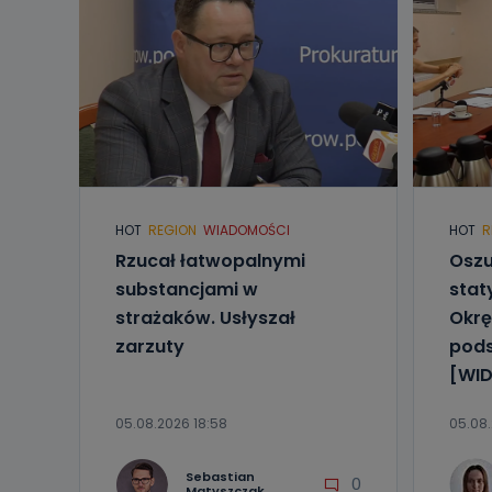
HOT
REGION
WIADOMOŚCI
HOT
R
Rzucał łatwopalnymi
Oszu
substancjami w
stat
strażaków. Usłyszał
Okrę
zarzuty
pod
[WID
05.08.2026 18:58
05.08.
Sebastian
0
Matyszczak