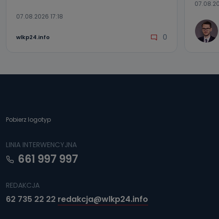
07.08.20
07.08.2026 17:18
0
wlkp24.info
Pobierz logotyp
LINIA INTERWENCYJNA
661 997 997
REDAKCJA
62 735 22 22
redakcja@wlkp24.info