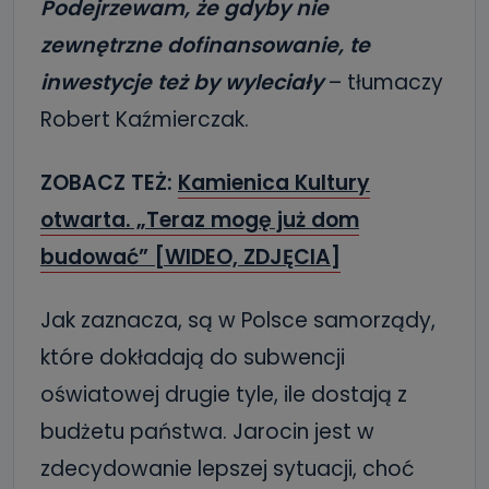
Podejrzewam, że gdyby nie
zewnętrzne dofinansowanie, te
inwestycje też by wyleciały
– tłumaczy
Robert Kaźmierczak.
ZOBACZ TEŻ:
Kamienica Kultury
otwarta. „Teraz mogę już dom
budować” [WIDEO, ZDJĘCIA]
Jak zaznacza, są w Polsce samorządy,
które dokładają do subwencji
oświatowej drugie tyle, ile dostają z
budżetu państwa. Jarocin jest w
zdecydowanie lepszej sytuacji, choć