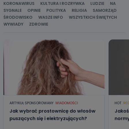
KORONAWIRUS
KULTURA I ROZRYWKA
LUDZIE
NA
SYGNALE
OPINIE
POLITYKA
RELIGIA
SAMORZĄD
ŚRODOWISKO
WASZE INFO
WSZYSTKICH ŚWIĘTYCH
WYWIADY
ZDROWIE
ARTYKUŁ SPONSOROWANY
WIADOMOŚCI
HOT
RE
Jak wybrać prostownicę do włosów
Jakoś
puszących się i elektryzujących?
normy