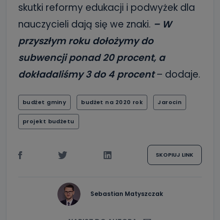
skutki reformy edukacji i podwyżek dla
nauczycieli dają się we znaki.
– W
przyszłym roku dołożymy do
subwencji ponad 20 procent, a
dokładaliśmy 3 do 4 procent
– dodaje.
budżet gminy
budżet na 2020 rok
Jarocin
projekt budżetu
SKOPIUJ LINK
Sebastian Matyszczak