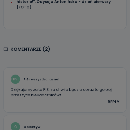
historie!”. Odyseja Antonińska - dzień pierwszy
biznesowej działalności.
[FOTO]
Jak skontaktować się z inspektorem
danych osobowych?
Można to zrobić pod numerem telefonu 62 735-51-05 lub
e-mailowo pod adresem: poczta@tvproart.pl
KOMENTARZE (2)
PIWJ
PiS i wszystko jasne!
Dziękujemy za to PIS, za chwile będzie coraz to gorzej
przez tych nieudaczników!
REPLY
O
Obiektyw