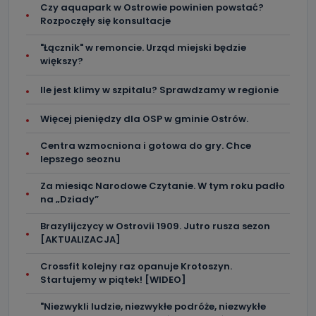
Czy aquapark w Ostrowie powinien powstać?
przekazanymi nam danymi?
Rozpoczęły się konsultacje
Po wyrażeniu zgody na przetwarzanie danych osobowych,
mają Państwo prawo do żądania od Telewizji Kablowa
"Łącznik" w remoncie. Urząd miejski będzie
Pro-Art z siedzibą w miejscowości Ostrów Wielkopolski (63-
większy?
400) przy ul. Wolności 19 dostępu do danych osobowych
dotyczących Państwa oraz uzyskania ich kopii, a także
żądania ich sprostowania, usunięcia danych,
Ile jest klimy w szpitalu? Sprawdzamy w regionie
ograniczenia ich przetwarzania oraz prawo wniesienia
sprzeciwu wobec ich przetwarzania.
Więcej pieniędzy dla OSP w gminie Ostrów.
Do kiedy Państwa dane osobowe będą
Centra wzmocniona i gotowa do gry. Chce
przechowywane?
lepszego seoznu
Do czasu wycofania zgody lub, jeśli dane będą
przetwarzane na podstawie prawnie uzasadnionego celu
Za miesiąc Narodowe Czytanie. W tym roku padło
administratora – do momentu wniesienia sprzeciwu.
na „Dziady”
Jakie dane osobowe przetwarzamy?
Brazylijczycy w Ostrovii 1909. Jutro rusza sezon
[AKTUALIZACJA]
Przetwarzane kategorie Państwa danych osobowych to
dane, które pochodzą bezpośrednio od Państwa (lub
zostały przekazane w Państwa imieniu) lub dane osobowe,
Crossfit kolejny raz opanuje Krotoszyn.
które zostały zebrane ze źródeł publicznie dostępnych, w
Startujemy w piątek! [WIDEO]
szczególności: imię i nazwisko, adres e-mail, telefon
kontaktowy, adres korespondencyjny. Odbiorcą Pastwa
danych osobowych są pracownicy i współpracownicy
"Niezwykli ludzie, niezwykłe podróże, niezwykłe
oraz partnerzy wspomagający administratora w jego