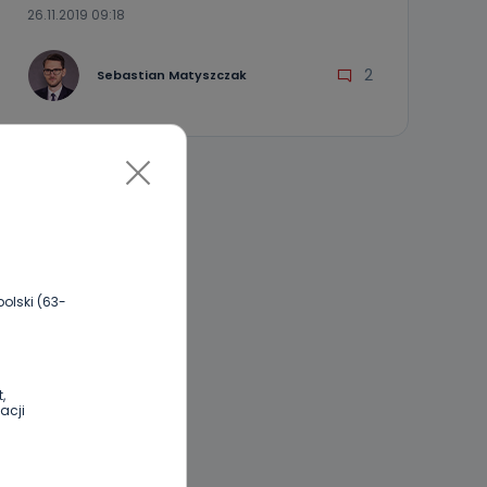
26.11.2019 09:18
2
Sebastian Matyszczak
olski (63-
,
acji