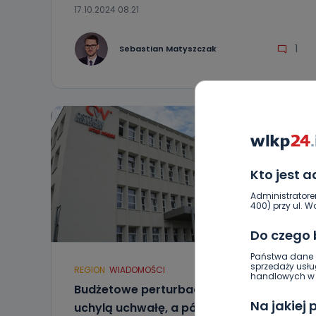
17.10.2024 08:21
1
Sebastian Matyszczak
Kto jest 
Administratore
400) przy ul. Wo
Do czego
Państwa dane o
sprzedaży usłu
REGION
WIADOMOŚCI
handlowych w r
Budżetowe perturbacje, czyli najpierw
Na jakiej
uchylą uchwałę, a później zaciągną