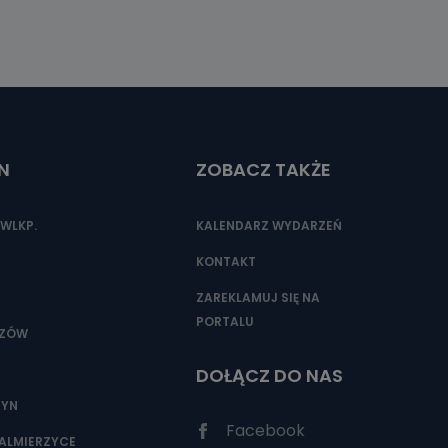
N
ZOBACZ TAKŻE
WLKP.
KALENDARZ WYDARZEŃ
KONTAKT
ZAREKLAMUJ SIĘ NA
PORTALU
SZÓW
DOŁĄCZ DO NAS
ZYN
Facebook
ALMIERZYCE