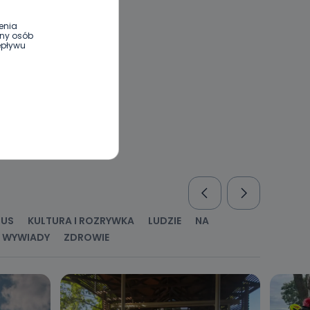
enia
ony osób
epływu
wnym oraz
e jest to
 dowolny,
Kablowej
l. Wolności
e
RUS
KULTURA I ROZRYWKA
LUDZIE
NA
WYWIADY
ZDROWIE
ania od
. Wolności
że żądania
enia