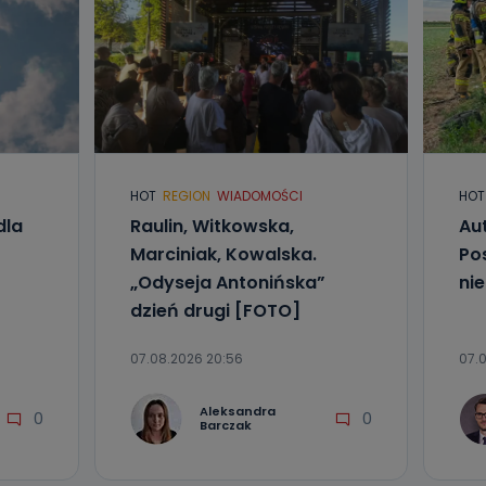
nio od
brane ze
taktowy,
HOT
REGION
WIADOMOŚCI
HOT
racownicy
dla
Raulin, Witkowska,
Aut
Marciniak, Kowalska.
Po
„Odyseja Antonińska”
ni
dzień drugi [FOTO]
07.08.2026 20:56
07.0
Aleksandra
0
0
Barczak