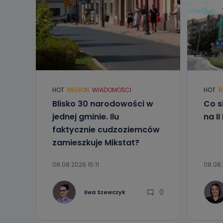
Do kiedy
Do czasu wycof
uzasadnionego
Jakie da
Przetwarzane 
Państwa (lub z
źródeł publiczn
HOT
REGION
WIADOMOŚCI
HOT
R
adres korespo
oraz partnerzy
Blisko 30 narodowości w
Co s
jednej gminie. Ilu
na I
Jak skont
faktycznie cudzoziemców
Można to zrob
zamieszkuje Mikstat?
poczta@tvproar
08.08.2026 15:11
08.08.
0
Ewa Szewczyk