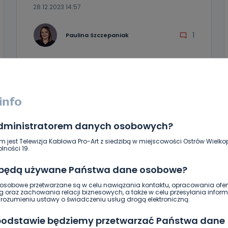
28.12.2023 14:57
1
Paulina Szczepaniak
administratorem danych osobowych?
m jest Telewizja Kablowa Pro-Art z siedzibą w miejscowości Ostrów Wielkop
lności 19.
 będą używane Państwa dane osobowe?
sobowe przetwarzane są w celu nawiązania kontaktu, opracowania ofert
g oraz zachowania relacji biznesowych, a także w celu przesyłania inform
ozumieniu ustawy o świadczeniu usług drogą elektroniczną.
 podstawie będziemy przetwarzać Państwa dane