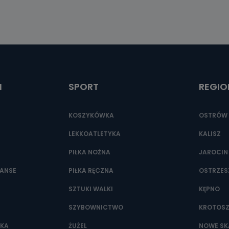
I
SPORT
REGIO
KOSZYKÓWKA
OSTRÓW 
LEKKOATLETYKA
KALISZ
PIŁKA NOŻNA
JAROCIN
NANSE
PIŁKA RĘCZNA
OSTRZE
SZTUKI WALKI
KĘPNO
SZYBOWNICTWO
KROTOS
WKA
ŻUŻEL
NOWE SK