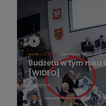
REGION
WIADOMOŚCI
GOSPODARKA I FINANSE
LUDZIE
Budżetu w tym roku 
[WIDEO]
22.12.2025 16:18
5
Sebastian Matyszczak