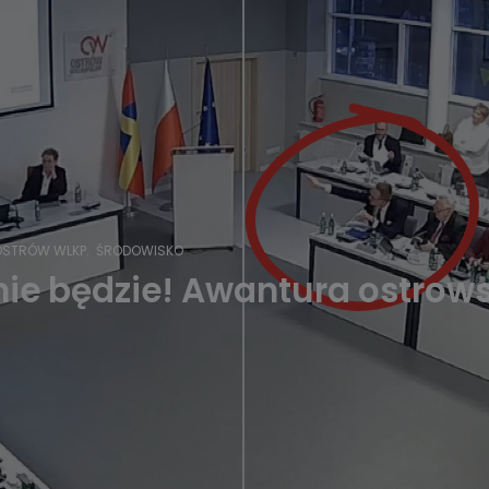
OSTRÓW WLKP.
ŚRODOWISKO
nie będzie! Awantura ostrow