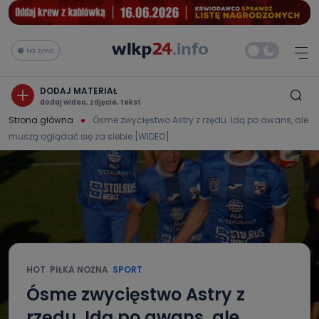
Na żywo
DODAJ MATERIAŁ
dodaj wideo, zdjęcie, tekst
Strona główna
Ósme zwycięstwo Astry z rzędu. Idą po awans, ale
muszą oglądać się za siebie [WIDEO]
HOT
PIŁKA NOŻNA
SPORT
Ósme zwycięstwo Astry z
rzędu. Idą po awans, ale