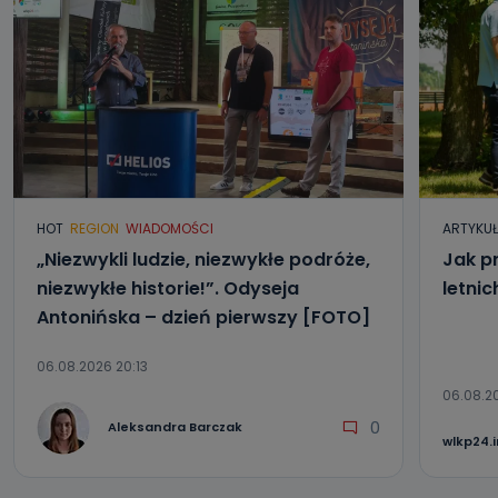
HOT
REGION
WIADOMOŚCI
ARTYKU
„Niezwykli ludzie, niezwykłe podróże,
Jak p
niezwykłe historie!”. Odyseja
letni
Antonińska – dzień pierwszy [FOTO]
06.08.2026 20:13
06.08.2
0
Aleksandra Barczak
wlkp24.