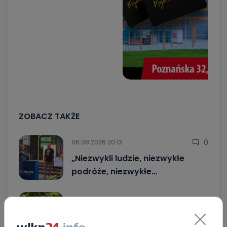
ZOBACZ TAKŻE
0
06.08.2026 20:13
„Niezwykli ludzie, niezwykłe
podróże, niezwykłe…
0
06.08.2026 17:05
Jak prawidłowo kosić trawę w…