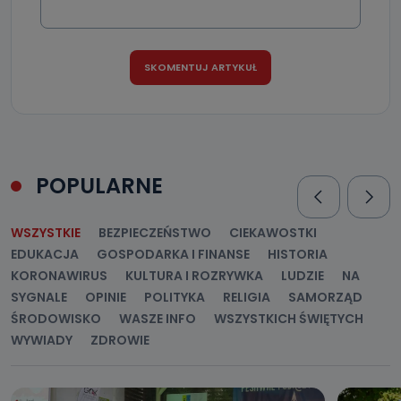
danych osobowych?
Można to zrobić pod numerem telefonu 62 735-51-05 lub
e-mailowo pod adresem: poczta@tvproart.pl
POPULARNE
WSZYSTKIE
BEZPIECZEŃSTWO
CIEKAWOSTKI
EDUKACJA
GOSPODARKA I FINANSE
HISTORIA
KORONAWIRUS
KULTURA I ROZRYWKA
LUDZIE
NA
SYGNALE
OPINIE
POLITYKA
RELIGIA
SAMORZĄD
ŚRODOWISKO
WASZE INFO
WSZYSTKICH ŚWIĘTYCH
WYWIADY
ZDROWIE