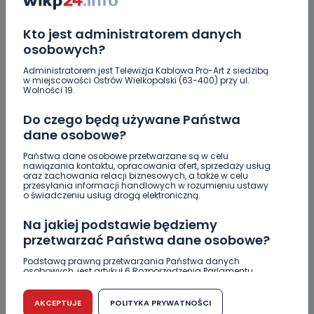
Kto jest administratorem danych
osobowych?
2
06.08.2026 17:02
Zderzenie kilku aut na DK25.…
Administratorem jest Telewizja Kablowa Pro-Art z siedzibą
w miejscowości Ostrów Wielkopolski (63-400) przy ul.
Wolności 19.
Zaginiona nastolatka. Policja czeka na
Do czego będą używane Państwa
informacje
dane osobowe?
Miał blisko 3 promile, odmówił składania
Państwa dane osobowe przetwarzane są w celu
nawiązania kontaktu, opracowania ofert, sprzedaży usług
wyjaśnień. Nieoficjalnie: to kaliski urzędnik
oraz zachowania relacji biznesowych, a także w celu
przesyłania informacji handlowych w rozumieniu ustawy
Drugie podejście. Podpisano umowę na
o świadczeniu usług drogą elektroniczną.
dokończenie rewitalizacji parku
Na jakiej podstawie będziemy
Z Krotoszyna do Wrocławia. Krótka ucieczka przed
przetwarzać Państwa dane osobowe?
policją
Podstawą prawną przetwarzania Państwa danych
osobowych, jest artykuł 6 Rozporządzenia Parlamentu
Czysty magnez z potasem – dlaczego warto
Europejskiego i Rady (UE) 2016/679 z dnia 27 kwietnia 2016
zajrzeć do wyników z laboratorium?
r. w sprawie ochrony osób fizycznych w związku z
przetwarzaniem danych osobowych w sprawie
AKCEPTUJE
POLITYKA PRYWATNOŚCI
swobodnego przepływu takich danych oraz uchylenia