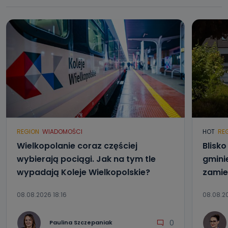
REGION
WIADOMOŚCI
HOT
RE
Wielkopolanie coraz częściej
Blisk
wybierają pociągi. Jak na tym tle
gmini
wypadają Koleje Wielkopolskie?
zamie
08.08.2026 18:16
08.08.20
0
Paulina Szczepaniak