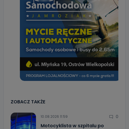
Można to zrobić pod numerem telefonu 62 735-51-05 lub
e-mailowo pod adresem: poczta@tvproart.pl
ZOBACZ TAKŻE
0
10.08.2026 11:59
Motocyklista w szpitalu po