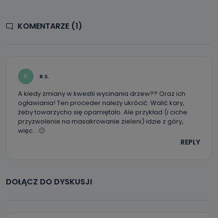
KOMENTARZE (1)
R
R.S.
A kiedy zmiany w kwestii wycinania drzew?? Oraz ich
ogławiania! Ten proceder należy ukrócić. Walić kary,
żeby towarzycho się opamiętało. Ale przykład (i ciche
przyzwolenie na masakrowanie zieleni) idzie z góry,
więc… 🙁
REPLY
DOŁĄCZ DO DYSKUSJI