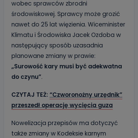
wobec sprawców zbrodni
środowiskowej. Sprawcy może grozić
nawet do 25 lat więzienia. Wiceminister
Klimatu i Środowiska Jacek Ozdoba w
następujący sposób uzasadnia
planowane zmiany w prawie:
„Surowość kary musi być adekwatna
do czynu”
.
CZYTAJ TEŻ:
“Czworonożny urzędnik”
przeszedł operację wycięcia guza
Nowelizacja przepisów ma dotyczyć
także zmiany w Kodeksie karnym