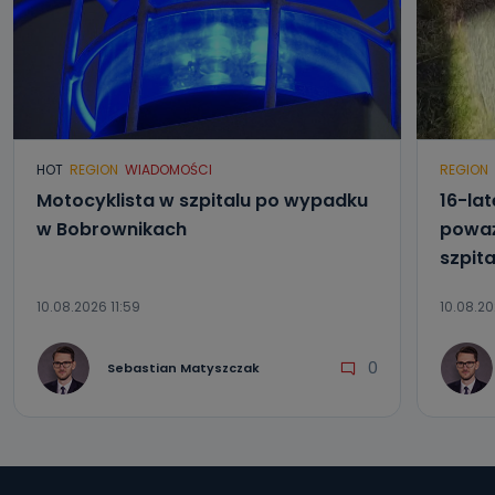
HOT
REGION
WIADOMOŚCI
REGION
Motocyklista w szpitalu po wypadku
16-lat
w Bobrownikach
poważ
szpita
10.08.2026 11:59
10.08.20
0
Sebastian Matyszczak