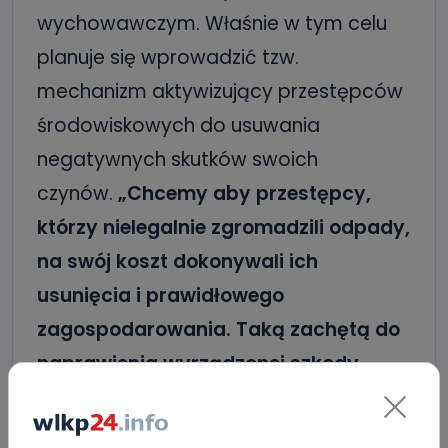
wychowawczym. Właśnie w tym celu
planuje się wprowadzić tzw.
mechanizm aktywizujący przestępców
środowiskowych do usuwania
negatywnych skutków swoich
czynów.
„Chcemy aby przestępcy,
którzy nielegalnie zgromadzili odpady,
na swój koszt dokonywali ich
usunięcia i prawidłowego
zagospodarowania. Taką zachętą do
naprawienia wyrządzonej szkody
będzie możliwość zastosowania
wobec sprawców czynów, którzy