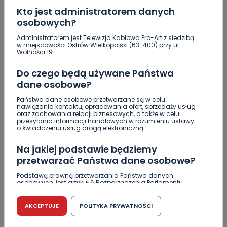
usunęli negatywne skutki swojej
Kto jest administratorem danych
osobowych?
przestępczej działalności,
Administratorem jest Telewizja Kablowa Pro-Art z siedzibą
nadzwyczajnego złagodzenia kary, a
w miejscowości Ostrów Wielkopolski (63-400) przy ul.
Wolności 19.
nawet odstąpienia od jej wymierzenia”
Do czego będą używane Państwa
– wyjaśnia.
dane osobowe?
Państwa dane osobowe przetwarzane są w celu
Główny Inspektorat Ochrony
nawiązania kontaktu, opracowania ofert, sprzedaży usług
oraz zachowania relacji biznesowych, a także w celu
przesyłania informacji handlowych w rozumieniu ustawy
Środowiska został już powiększony o
o świadczeniu usług drogą elektroniczną.
Departament Zwalczania
Na jakiej podstawie będziemy
Przestępczości Środowiskowej.
„Jego
przetwarzać Państwa dane osobowe?
głównym zadaniem jest koordynacja
Podstawą prawną przetwarzania Państwa danych
osobowych, jest artykuł 6 Rozporządzenia Parlamentu
Europejskiego i Rady (UE) 2016/679 z dnia 27 kwietnia 2016
działań Inspekcji w zakresie
r. w sprawie ochrony osób fizycznych w związku z
przetwarzaniem danych osobowych w sprawie
AKCEPTUJE
POLITYKA PRYWATNOŚCI
zwalczania przestępczości
swobodnego przepływu takich danych oraz uchylenia
dyrektywy 95/46/WE (RODO).