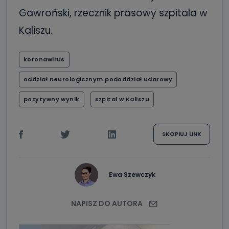
Gawroński, rzecznik prasowy szpitala w
Kaliszu.
koronawirus
oddział neurologicznym pododdział udarowy
pozytywny wynik
szpital w Kaliszu
SKOPIUJ LINK
Ewa Szewczyk
NAPISZ DO AUTORA