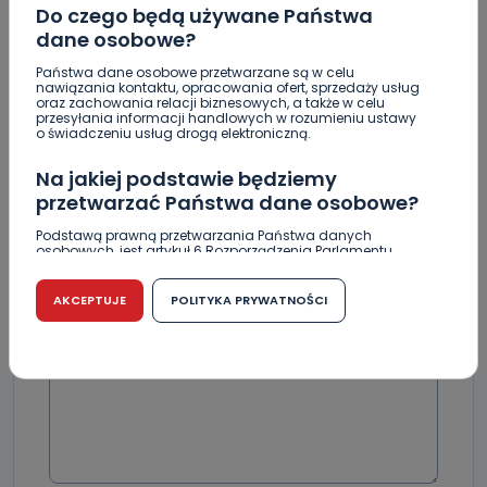
Do czego będą używane Państwa
dane osobowe?
Skomentuj ten wpis jako pierwszy!
Państwa dane osobowe przetwarzane są w celu
nawiązania kontaktu, opracowania ofert, sprzedaży usług
oraz zachowania relacji biznesowych, a także w celu
przesyłania informacji handlowych w rozumieniu ustawy
DOŁĄCZ DO DYSKUSJI
o świadczeniu usług drogą elektroniczną.
Na jakiej podstawie będziemy
przetwarzać Państwa dane osobowe?
Podstawą prawną przetwarzania Państwa danych
DODAJ SWÓJ KOMENTARZ
osobowych, jest artykuł 6 Rozporządzenia Parlamentu
Europejskiego i Rady (UE) 2016/679 z dnia 27 kwietnia 2016
r. w sprawie ochrony osób fizycznych w związku z
Wiadomość
przetwarzaniem danych osobowych w sprawie
AKCEPTUJE
POLITYKA PRYWATNOŚCI
swobodnego przepływu takich danych oraz uchylenia
dyrektywy 95/46/WE (RODO).
Czy jest możliwość cofnięcia zgody?
Podanie danych osobowych jest dobrowolne, nie jest
wymogiem ustawowym lub umownym oraz nie stanowi
warunku zawarcia umowy. Cofnięcie zgody jest możliwe
na każdym etapie i nie jest to związane z żadnymi
negatywnymi konsekwencjami. Cofnięcia zgody można
dokonać w dowolny, wybrany sposób (e-mail, poczta