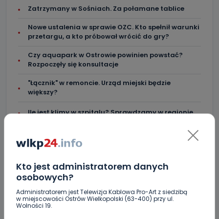
Zatrzymany w Sośniach. Za połamane tablice
Nowe ustalenia w sprawie OZC. Kto spełnił warunki
przetargu, a kto próbował wrócić do gry?
Czy aquapark w Ostrowie powinien powstać?
Rozpoczęły się konsultacje
"Łącznik" w remoncie. Urząd miejski będzie
większy?
Ile jest klimy w szpitalu? Sprawdzamy w regionie
Więcej pieniędzy dla OSP w gminie Ostrów.
Centra wzmocniona i gotowa do gry. Chce
lepszego seoznu
Kto jest administratorem danych
osobowych?
Za miesiąc Narodowe Czytanie. W tym roku padło
na „Dziady”
Administratorem jest Telewizja Kablowa Pro-Art z siedzibą
w miejscowości Ostrów Wielkopolski (63-400) przy ul.
Wolności 19.