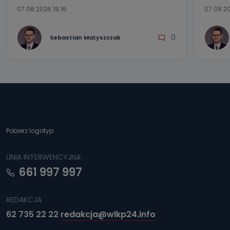
07.08.2026 19:16
07.08.20
0
Sebastian Matyszczak
Pobierz logotyp
LINIA INTERWENCYJNA
661 997 997
REDAKCJA
62 735 22 22
redakcja@wlkp24.info