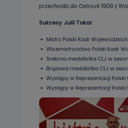
19 dostępu do 
przechodzi do Ostrovii 1909 z Wa
ich sprostowan
sprzeciwu wobe
Sukcesy Julii Tokar
:
Do kiedy
Do czasu wycof
uzasadnionego
Mistrz Polski Kadr Wojewódzkich
Jakie da
Wicemistrzostwo Polski Kadr Wo
Przetwarzane 
Srebrna medalistka CLJ w sezon
Państwa (lub z
źródeł publiczn
Brązowa medalistka CLJ w sezo
adres korespo
oraz partnerzy
Występy w Reprezentacji Polski 
Jak skont
Występy w Reprezentacji Polski 
Można to zrob
poczta@tvproar