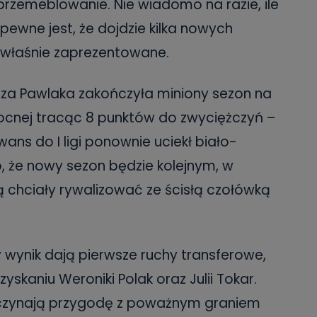
przemeblowanie. Nie wiadomo na razie, ile
 pewne jest, że dojdzie kilka nowych
y właśnie zaprezentowane.
za Pawlaka zakończyła miniony sezon na
ółnocnej tracąc 8 punktów do zwyciężczyń –
s do I ligi ponownie uciekł biało-
, że nowy sezon będzie kolejnym, w
dą chciały rywalizować ze ścisłą czołówką
 wynik dają pierwsze ruchy transferowe,
skaniu Weroniki Polak oraz Julii Tokar.
oczynają przygodę z poważnym graniem