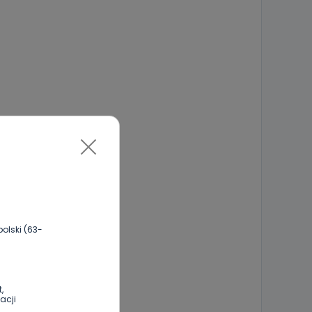
olski (63-
,
acji