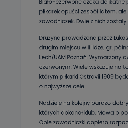
Biało-czerwone czeka delikatne 
piłkarek opuści zespół latem, ale
zawodniczek. Dwie z nich został
Drużyna prowadzona przez Łukas
drugim miejscu w II lidze, gr. p
Lech/UAM Poznań. Wymarzony awan
czerwonym. Wiele wskazuje na to
którym piłkarki Ostrovii 1909 bę
o najwyższe cele.
Nadzieje na kolejny bardzo dobry
których dokonał klub. Mowa o pozy
Obie zawodniczki dopiero rozp