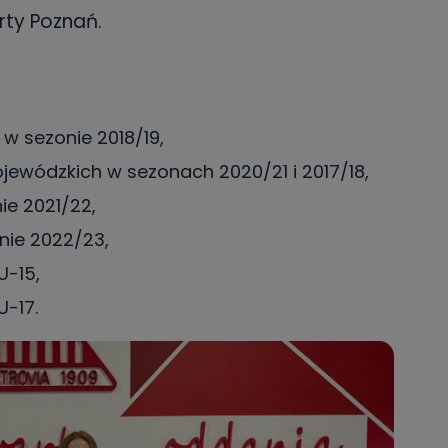
danych osobowych dotyczących Państwa oraz uzyskania ich kopii, a tak
rty Poznań.
ia, usunięcia danych, ograniczenia ich przetwarzania oraz prawo wniesi
c ich przetwarzania.
 Państwa dane osobowe będą przechowywane?
ania zgody lub, jeśli dane będą przetwarzane na podstawie prawnie
 celu administratora – do momentu wniesienia sprzeciwu.
 w sezonie 2018/19,
ne osobowe przetwarzamy?
jewódzkich w sezonach 2020/21 i 2017/18,
kategorie Państwa danych osobowych to dane, które pochodzą bezpośred
ie 2021/22,
ostały przekazane w Państwa imieniu) lub dane osobowe, które zostały ze
ie dostępnych, w szczególności: imię i nazwisko, adres e-mail, telefon kon
nie 2022/23,
ndencyjny. Odbiorcą Pastwa danych osobowych są pracownicy i współp
 wspomagający administratora w jego biznesowej działalności.
U-15,
aktować się z inspektorem danych osobowych?
U-17.
ić pod numerem telefonu 62 735-51-05 lub e-mailowo pod adresem:
t.pl