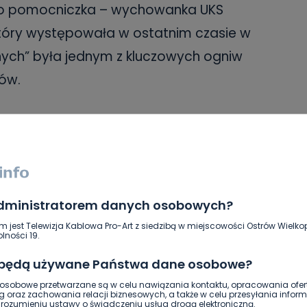
h to pomocniczka – wychowanka UKS
tóry występowała w ostatnim czasie w
nych” była jednym z kluczowych ogniw
rów.
Polski U-17 w sezonie 2022/23,
olski U-17 w sezonie 2021/22,
administratorem danych osobowych?
U-19,
m jest Telewizja Kablowa Pro-Art z siedzibą w miejscowości Ostrów Wielkop
U-17.
lności 19.
 będą używane Państwa dane osobowe?
sobowe przetwarzane są w celu nawiązania kontaktu, opracowania ofert
g oraz zachowania relacji biznesowych, a także w celu przesyłania inform
ozumieniu ustawy o świadczeniu usług drogą elektroniczną.