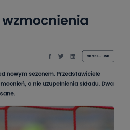
 wzmocnienia
SKOPIUJ LINK
zed nowym sezonem. Przedstawiciele
zmocnień, a nie uzupełnienia składu. Dwa
isane.