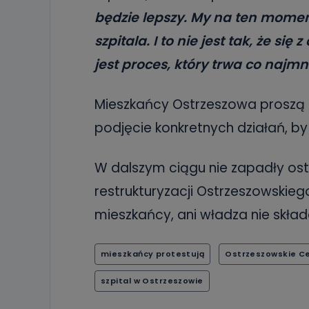
19 dostępu do 
będzie lepszy. My na ten momen
ich sprostowan
sprzeciwu wobe
szpitala. I to nie jest tak, że s
Do kiedy
jest proces, który trwa co najmn
Do czasu wycof
uzasadnionego
Mieszkańcy Ostrzeszowa proszą 
Jakie da
podjęcie konkretnych działań, by
Przetwarzane 
Państwa (lub z
źródeł publiczn
W dalszym ciągu nie zapadły os
adres korespo
oraz partnerzy
restrukturyzacji Ostrzeszowskie
Jak skont
mieszkańcy, ani władza nie skład
Można to zrob
poczta@tvproar
mieszkańcy protestują
Ostrzeszowskie C
szpital w Ostrzeszowie