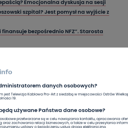
zepaścią? Emocjonalna dyskusja na sesji
szowski szpital? Jest pomysł na wyjście z
 finansuje bezpośrednio NFZ”. Starosta
 rehabilitacja? Trwa omawianie kierunków
la zakładał wybranie jednego z czterech
n nie został wdrożony ani jeden, a w grę
administratorem danych osobowych?
h wcześniej nie było mowy. Zbigniew
m jest Telewizja Kablowa Pro-Art z siedzibą w miejscowości Ostrów Wielkop
lności 19.
skiego Centrum Zdrowia poinformował, że
 będą używane Państwa dane osobowe?
ital do uruchomienia opieki senioralnej.
sobowe przetwarzane są w celu nawiązania kontaktu, opracowania ofert
eriatria to zróbmy od razu
g oraz zachowania relacji biznesowych, a także w celu przesyłania inform
ozumieniu ustawy o świadczeniu usług drogą elektroniczną.