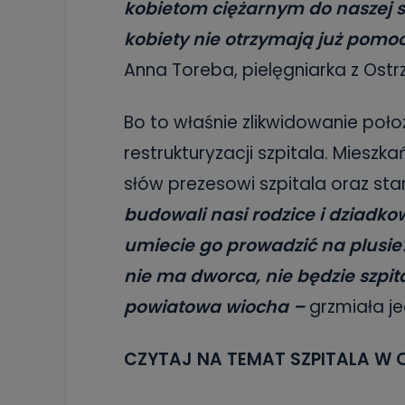
kobietom ciężarnym do naszej s
kobiety nie otrzymają już pomo
Anna Toreba, pielęgniarka z Ost
Bo to właśnie zlikwidowanie po
restrukturyzacji szpitala. Mieszk
słów prezesowi szpitala oraz st
budowali nasi rodzice i dziadkow
umiecie go prowadzić na plusie?
nie ma dworca, nie będzie szpita
powiatowa wiocha –
grzmiała je
CZYTAJ NA TEMAT SZPITALA W 