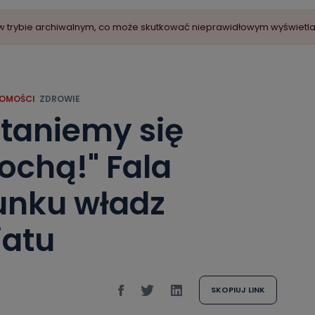
ny w trybie archiwalnym, co może skutkować nieprawidłowym wyświetl
OMOŚCI
ZDROWIE
staniemy się
ochą!" Fala
runku władz
iatu
SKOPIUJ LINK