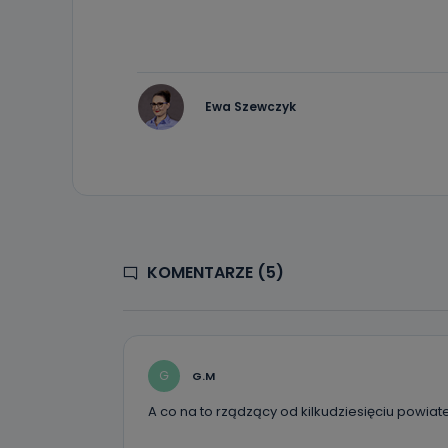
Ewa Szewczyk
KOMENTARZE (5)
G
G.M
A co na to rządzący od kilkudziesięciu powiat