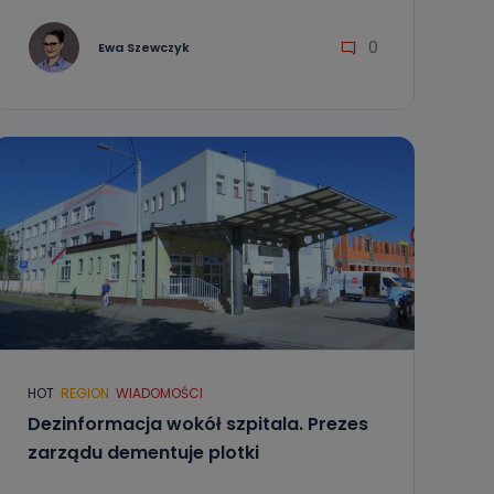
0
Ewa Szewczyk
HOT
REGION
WIADOMOŚCI
Dezinformacja wokół szpitala. Prezes
zarządu dementuje plotki