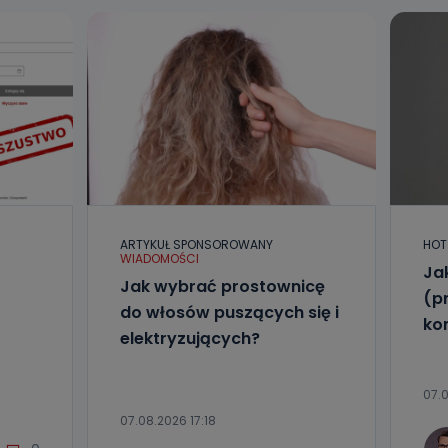
ARTYKUŁ SPONSOROWANY
HOT
WIADOMOŚCI
Ja
Jak wybrać prostownicę
(p
do włosów puszących się i
ko
elektryzujących?
07.0
07.08.2026 17:18