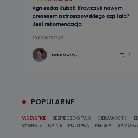
ich sprostowan
sprzeciwu wobe
Agnieszka Kubot-Krawczyk nowym
prezesem ostrzeszowskiego szpitala?
Do kiedy
Jest rekomendacja
Do czasu wycof
uzasadnionego
20.08.2025 12:48
Jakie da
0
Przetwarzane 
Ewa Szewczyk
Państwa (lub z
źródeł publiczn
adres korespo
oraz partnerzy
Jak skont
Można to zrob
poczta@tvproar
POPULARNE
WSZYSTKIE
BEZPIECZEŃSTWO
CIEKAWOSTKI
E
SYGNALE
OPINIE
POLITYKA
RELIGIA
SAMORZ