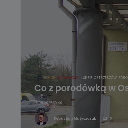
HOT
REGION
WIADOMOŚCI
LUDZIE
OSTRZESZÓW
ZDRO
Co z porodówką w Os
16.06.2026 10:49
2
Sebastian Matyszczak