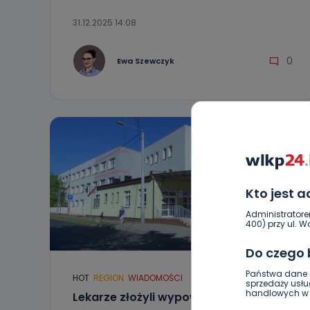
31.12.2025 14:08
0
Ewa Szewczyk
Kto jest 
Administratore
400) przy ul. Wo
Do czego
Państwa dane o
HOT
REGION
WIADOMOŚCI
sprzedaży usłu
handlowych w r
Lekarze złożyli wypowiedzenia.