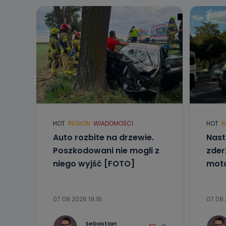
HOT
REGION
WIADOMOŚCI
HOT
R
Auto rozbite na drzewie.
Nast
Poszkodowani nie mogli z
zder
niego wyjść [FOTO]
mot
07.08.2026 19:16
07.08.
Sebastian