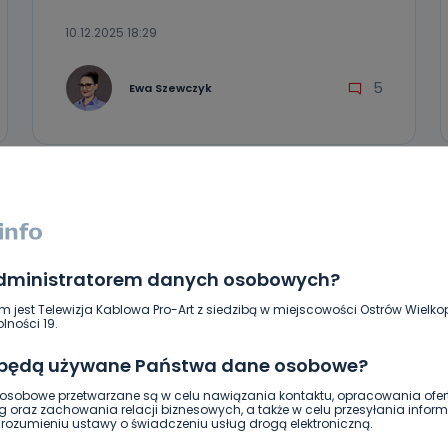
10.12.2025 18:29
5
Ewa Szewczyk
administratorem danych osobowych?
m jest Telewizja Kablowa Pro-Art z siedzibą w miejscowości Ostrów Wielkop
lności 19.
 będą używane Państwa dane osobowe?
sobowe przetwarzane są w celu nawiązania kontaktu, opracowania ofert
HOT
REGION
WIADOMOŚCI
g oraz zachowania relacji biznesowych, a także w celu przesyłania inform
ozumieniu ustawy o świadczeniu usług drogą elektroniczną.
Chcą usłyszeć głos pacjenta. Szpital