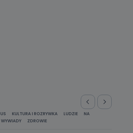
enia
nio od
brane ze
taktowy,
racownicy
RUS
KULTURA I ROZRYWKA
LUDZIE
NA
WYWIADY
ZDROWIE