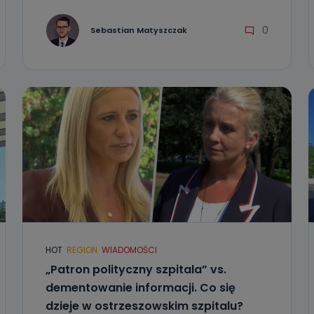
0
Sebastian Matyszczak
HOT
REGION
WIADOMOŚCI
„Patron polityczny szpitala” vs.
dementowanie informacji. Co się
dzieje w ostrzeszowskim szpitalu?