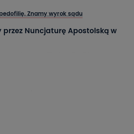
pedofilię. Znamy wyrok sądu
przez Nuncjaturę Apostolską w