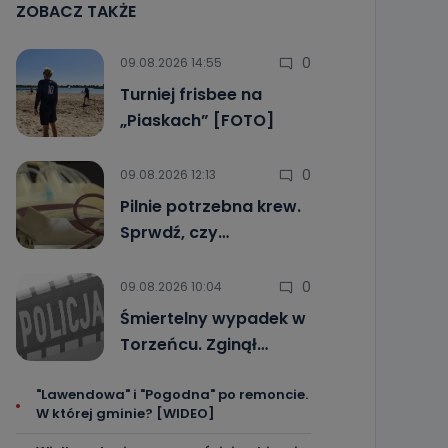
ZOBACZ TAKŻE
0
09.08.2026 14:55
Turniej frisbee na
„Piaskach” [FOTO]
0
09.08.2026 12:13
Pilnie potrzebna krew.
Sprwdź, czy…
0
09.08.2026 10:04
Śmiertelny wypadek w
Torzeńcu. Zginął…
"Lawendowa" i "Pogodna" po remoncie.
W której gminie? [WIDEO]