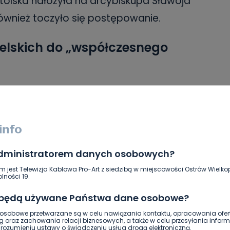
tolska nałożyła na arcybiskupa Sławoja
również toczyło się postępowanie.
elskich do „współczesnego
łośno po premierze
dokumentu braci
anego”
opowiadającym o pedofilii w
wiły się zarzuty pod adresem ówczesnego
a więc biskupa Edwarda Janiaka, jakoby
administratorem danych osobowych?
 ale nie zrobił wystarczająco dużo, by
m jest Telewizja Kablowa Pro-Art z siedzibą w miejscowości Ostrów Wielkop
lności 19.
 będą używane Państwa dane osobowe?
kup kaliski Edward Janiak napisał list do
sobowe przetwarzane są w celu nawiązania kontaktu, opracowania ofert
g oraz zachowania relacji biznesowych, a także w celu przesyłania inform
lił braci Sekielskich „wrogami kościoła”,
ozumieniu ustawy o świadczeniu usług drogą elektroniczną.