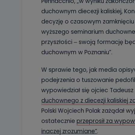
Pennacchio, „w wyniku zakończone
19 dostępu do 
ich sprostowan
duchownym diecezji kaliskiej, K
sprzeciwu wobe
decyzję o czasowym zamknięciu 
Do kiedy
wyższego seminarium duchownego 
Do czasu wycof
uzasadnionego
przyszłości ‒ swoją formację b
Jakie da
duchownym w Poznaniu”.
Przetwarzane 
Państwa (lub z
źródeł publiczn
W sprawie tego, jak media opisy
adres korespo
oraz partnerzy
podejrzenia o tuszowanie pedofili
Jak skont
wypowiedział się ojciec Tadeusz
Można to zrob
duchownego z diecezji kaliskiej
poczta@tvproar
Polski Wojciech Polak zażądał w
ostatecznie
przeprosił za wypowi
inaczej zrozumiane”
.