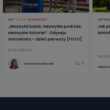
HOT
REGION
WIADOMOŚCI
ARTYKU
„Niezwykli ludzie, niezwykłe podróże,
Jak p
niezwykłe historie!”. Odyseja
letni
Antonińska – dzień pierwszy [FOTO]
06.08.2026 20:13
06.08.2
0
Aleksandra Barczak
wlkp24.