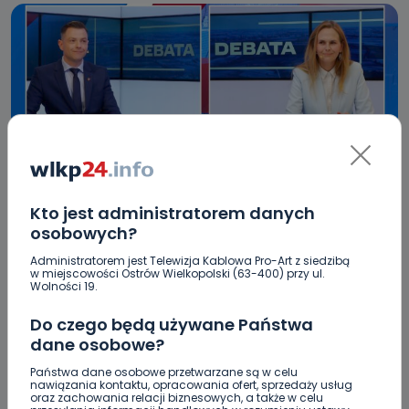
REGION
WIADOMOŚCI
WYBORY SAMORZĄDOWE
Kto jest administratorem danych
Gorąca debata kandydatów na burmistrza
osobowych?
Jarocina. Kto wygrał?
Administratorem jest Telewizja Kablowa Pro-Art z siedzibą
w miejscowości Ostrów Wielkopolski (63-400) przy ul.
Wolności 19.
16.04.2024 21:42
Do czego będą używane Państwa
dane osobowe?
0
Sebastian Matyszczak
Państwa dane osobowe przetwarzane są w celu
nawiązania kontaktu, opracowania ofert, sprzedaży usług
oraz zachowania relacji biznesowych, a także w celu