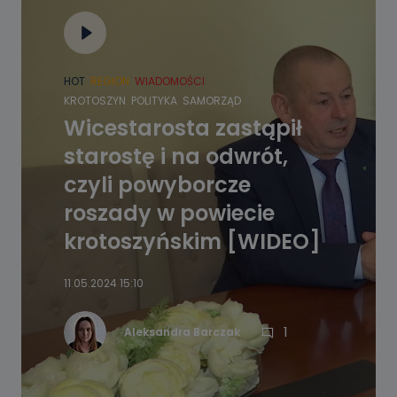
HOT
REGION
WIADOMOŚCI
KROTOSZYN
POLITYKA
SAMORZĄD
Wicestarosta zastąpił
starostę i na odwrót,
czyli powyborcze
roszady w powiecie
krotoszyńskim [WIDEO]
11.05.2024 15:10
1
Aleksandra Barczak