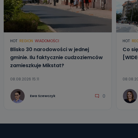
HOT
REGION
WIADOMOŚCI
HOT
RE
Blisko 30 narodowości w jednej
Co się
gminie. Ilu faktycznie cudzoziemców
[WIDE
zamieszkuje Mikstat?
08.08.2026 15:11
08.08.2
0
Ewa Szewczyk