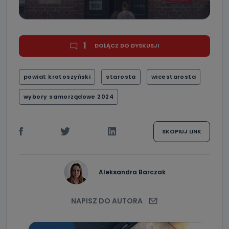
1
DOŁĄCZ DO DYSKUSJI
powiat krotoszyński
starosta
wicestarosta
wybory samorządowe 2024
SKOPIUJ LINK
Aleksandra Barczak
NAPISZ DO AUTORA