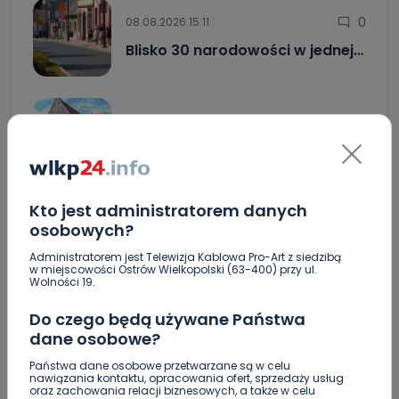
0
08.08.2026 15:11
Blisko 30 narodowości w jednej…
1
08.08.2026 12:08
Co się stanie z bluszczem…
Kto jest administratorem danych
0
08.08.2026 08:55
osobowych?
Upały i burze. Porady dla…
Administratorem jest Telewizja Kablowa Pro-Art z siedzibą
w miejscowości Ostrów Wielkopolski (63-400) przy ul.
Wolności 19.
Raulin, Witkowska, Marciniak, Kowalska. "Odyseja
Do czego będą używane Państwa
Antonińska" dzień drugi [FOTO]
dane osobowe?
Auto rozbite na drzewie. Poszkodowani nie mogli z
Państwa dane osobowe przetwarzane są w celu
niego wyjść [FOTO]
nawiązania kontaktu, opracowania ofert, sprzedaży usług
oraz zachowania relacji biznesowych, a także w celu