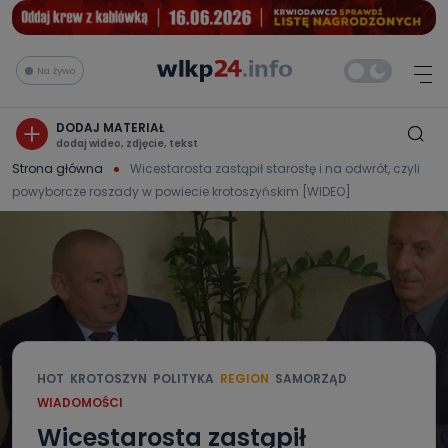
Na żywo
DODAJ MATERIAŁ
dodaj wideo, zdjęcie, tekst
Strona główna
Wicestarosta zastąpił starostę i na odwrót, czyli
powyborcze roszady w powiecie krotoszyńskim [WIDEO]
HOT
KROTOSZYN
POLITYKA
REGION
SAMORZĄD
WIADOMOŚCI
Wicestarosta zastąpił