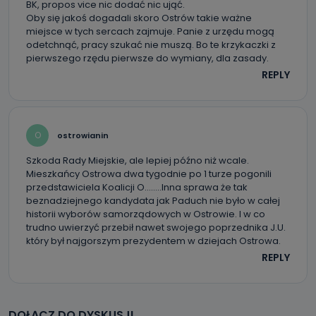
BK, propos vice nic dodać nic ująć.
Oby się jakoś dogadali skoro Ostrów takie ważne
miejsce w tych sercach zajmuje. Panie z urzędu mogą
odetchnąć, pracy szukać nie muszą. Bo te krzykaczki z
pierwszego rzędu pierwsze do wymiany, dla zasady.
REPLY
O
ostrowianin
Szkoda Rady Miejskie, ale lepiej późno niż wcale.
Mieszkańcy Ostrowa dwa tygodnie po 1 turze pogonili
przedstawiciela Koalicji O……..Inna sprawa że tak
beznadziejnego kandydata jak Paduch nie było w całej
historii wyborów samorządowych w Ostrowie. I w co
trudno uwierzyć przebił nawet swojego poprzednika J.U.
który był najgorszym prezydentem w dziejach Ostrowa.
REPLY
DOŁĄCZ DO DYSKUSJI