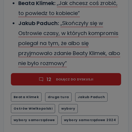
Beata Klimek:
„Jak chcesz coś zrobić,
to powiedz to kobiecie”
Jakub Paduch:
„Skończyły się w
Ostrowie czasy, w których kompromis
polegał na tym, że albo się
przyjmowało zdanie Beaty Klimek, albo
nie było rozmowy”
12
DOŁĄCZ DO DYSKUSJI
Beata Klimek
druga tura
Jakub Paduch
Ostrów Wielkopolski
wybory
wybory samorządowe
wybory samorządowe 2024