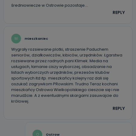
średniowiecze w Ostrowie pozostaje….
REPLY
M
mieszkaniec
Wygrały rozsiewane plotki, straszenie Paduchem
seniorów, działkowiczów, kibiców, urzędników. Łgarstwa
rozsiewane przez radnych pani Klimek. Media na
usługach, łamanie ciszy wyborczej, obsadzanie na
listach wyborczych urzędników, prezesów klubów
sportowych itd itp. mieszkańcy kolejny raz dali się
oszukać zagrywkom PRowskim. Trudno Teraz kochani
mieszkańcy Ostrowa Wielkopolskiego cieszcie się i nie
marudźcie. A z ewentualnymi skargami zasuwajcie do
królowej.
REPLY
O
Ostrow