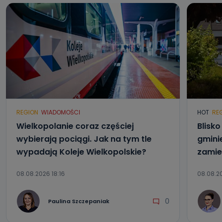
REGION
WIADOMOŚCI
HOT
RE
Wielkopolanie coraz częściej
Blisk
wybierają pociągi. Jak na tym tle
gmini
wypadają Koleje Wielkopolskie?
zamie
08.08.2026 18:16
08.08.20
0
Paulina Szczepaniak