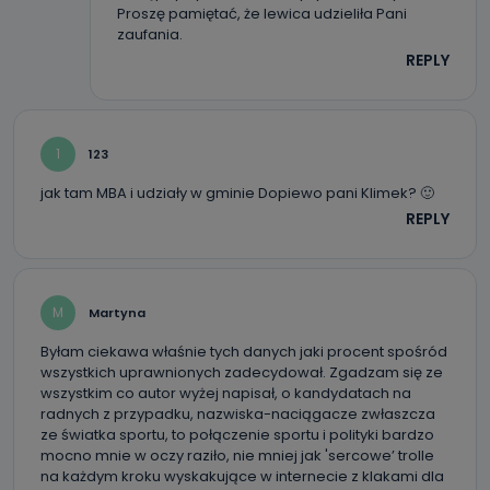
Proszę pamiętać, że lewica udzieliła Pani
zaufania.
REPLY
1
123
jak tam MBA i udziały w gminie Dopiewo pani Klimek? 🙂
REPLY
M
Martyna
Byłam ciekawa właśnie tych danych jaki procent spośród
wszystkich uprawnionych zadecydował. Zgadzam się ze
wszystkim co autor wyżej napisał, o kandydatach na
radnych z przypadku, nazwiska-naciągacze zwłaszcza
ze światka sportu, to połączenie sportu i polityki bardzo
mocno mnie w oczy raziło, nie mniej jak 'sercowe’ trolle
na każdym kroku wyskakujące w internecie z klakami dla