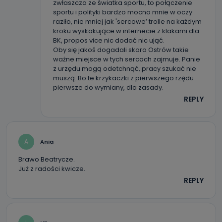
zwłaszcza ze światka sportu, to połączenie
mają Państwo prawo do żądania od Telewizji Kablowa
sportu i polityki bardzo mocno mnie w oczy
Pro-Art z siedzibą w miejscowości Ostrów Wielkopolski (63-
400) przy ul. Wolności 19 dostępu do danych osobowych
raziło, nie mniej jak 'sercowe’ trolle na każdym
dotyczących Państwa oraz uzyskania ich kopii, a także
kroku wyskakujące w internecie z klakami dla
żądania ich sprostowania, usunięcia danych,
BK, propos vice nic dodać nic ująć.
ograniczenia ich przetwarzania oraz prawo wniesienia
sprzeciwu wobec ich przetwarzania.
Oby się jakoś dogadali skoro Ostrów takie
ważne miejsce w tych sercach zajmuje. Panie
Do kiedy Państwa dane osobowe będą
z urzędu mogą odetchnąć, pracy szukać nie
muszą. Bo te krzykaczki z pierwszego rzędu
przechowywane?
pierwsze do wymiany, dla zasady.
Do czasu wycofania zgody lub, jeśli dane będą
REPLY
przetwarzane na podstawie prawnie uzasadnionego celu
administratora – do momentu wniesienia sprzeciwu.
Jakie dane osobowe przetwarzamy?
A
Ania
Przetwarzane kategorie Państwa danych osobowych to
dane, które pochodzą bezpośrednio od Państwa (lub
zostały przekazane w Państwa imieniu) lub dane osobowe,
Brawo Beatrycze.
które zostały zebrane ze źródeł publicznie dostępnych, w
Już z radości kwicze.
szczególności: imię i nazwisko, adres e-mail, telefon
kontaktowy, adres korespondencyjny. Odbiorcą Pastwa
REPLY
danych osobowych są pracownicy i współpracownicy
oraz partnerzy wspomagający administratora w jego
biznesowej działalności.
Jak skontaktować się z inspektorem