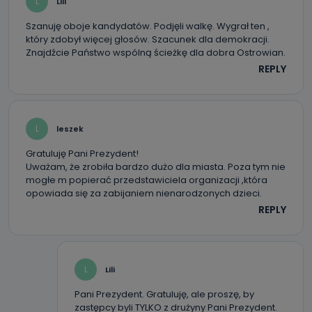
L
Lili
danych osobowych?
Szanuję oboje kandydatów. Podjęli walkę. Wygrał ten ,
Można to zrobić pod numerem telefonu 62 735-51-05 lub
który zdobył więcej głosów. Szacunek dla demokracji.
e-mailowo pod adresem: poczta@tvproart.pl
Znajdźcie Państwo wspólną ścieżkę dla dobra Ostrowian.
REPLY
L
leszek
Gratuluję Pani Prezydent!
Uważam, że zrobiła bardzo dużo dla miasta. Poza tym nie
mogłe m popierać przedstawiciela organizacji ,która
opowiada się za zabijaniem nienarodzonych dzieci.
REPLY
L
Lili
Pani Prezydent. Gratuluję, ale proszę, by
zastępcy byli TYLKO z drużyny Pani Prezydent.