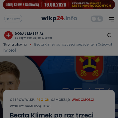
Na żywo
DODAJ MATERIAŁ
dodaj wideo, zdjęcie, tekst
Strona główna
Beata Klimek po raz trzeci prezydentem Ostrowa!
[WIDEO]
OSTRÓW WLKP.
REGION
SAMORZĄD
WIADOMOŚCI
WYBORY SAMORZĄDOWE
Beata Klimek po raz trzeci