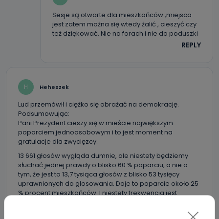
Sesje są otwarte dla mieszkańców ,miejsca
jest zatem można się wtedy żalić , cieszyć czy
też dziękować. Nie na forach i nie do poduszki
REPLY
H
Heheszek
Lud przemówił i ciężko się obrażać na demokrację.
Podsumowując:
Pani Prezydent cieszy się w mieście największym
poparciem jednoosobowym i to jest moment na
gratulacje dla zwycięzcy.
13 661 głosów wygląda dumnie, ale niestety będziemy
słuchać jednej prawdy o blisko 60 % poparciu, a nie o
tym, że jest to 13,7 tysiąca głosów z blisko 53 tysięcy
uprawnionych do głosowania. Daje to poparcie około 25
% procent mieszkańców. I niestety frekwencja jest
porażką obu kandydatów i mieszkańców jednocześnie.
Potrafimy się zmobilizować na wybory krajowe, które nie