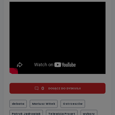
0
DOŁĄCZ DO DYSKUSJI
debata
Mariusz Witek
Ostrzeszów
Patryk Jędrowiak
Telewizja Proart
wybory