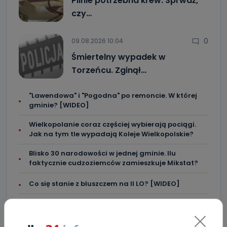
Pilnie potrzebna krew. Sprwdź,
czy…
0
09.08.2026 10:04
Śmiertelny wypadek w
Torzeńcu. Zginął…
"Lawendowa" i "Pogodna" po remoncie. W której
gminie? [WIDEO]
Wielkopolanie coraz częściej wybierają pociągi.
Jak na tym tle wypadają Koleje Wielkopolskie?
Blisko 30 narodowości w jednej gminie. Ilu
faktycznie cudzoziemców zamieszkuje Mikstat?
Co się stanie z bluszczem na II LO? [WIDEO]
Upały i burze. Porady dla właścicieli zwierząt
[WIDEO]