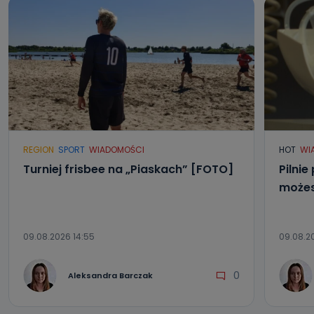
danych osobowych?
Można to zrobić pod numerem telefonu 62 735-51-05 lub
e-mailowo pod adresem: poczta@tvproart.pl
REGION
SPORT
WIADOMOŚCI
HOT
WI
Turniej frisbee na „Piaskach” [FOTO]
Pilnie
możes
09.08.2026 14:55
09.08.20
0
Aleksandra Barczak