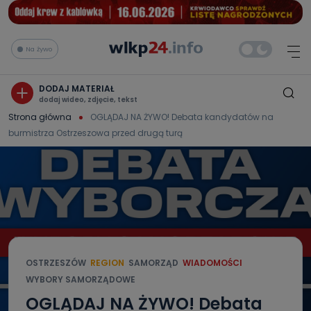
Na żywo
DODAJ MATERIAŁ
dodaj wideo, zdjęcie, tekst
Strona główna
OGLĄDAJ NA ŻYWO! Debata kandydatów na
burmistrza Ostrzeszowa przed drugą turą
OSTRZESZÓW
REGION
SAMORZĄD
WIADOMOŚCI
WYBORY SAMORZĄDOWE
OGLĄDAJ NA ŻYWO! Debata