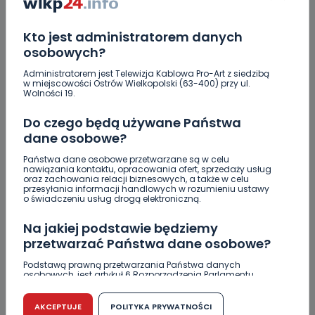
Raulin, Witkowska, Marciniak, Kowalska. "Odyseja
Antonińska" dzień drugi [FOTO]
Kto jest administratorem danych
Auto rozbite na drzewie. Poszkodowani nie mogli z
osobowych?
niego wyjść [FOTO]
Administratorem jest Telewizja Kablowa Pro-Art z siedzibą
w miejscowości Ostrów Wielkopolski (63-400) przy ul.
Nastolatek w szpitalu po zderzeniu osobówki z
Wolności 19.
motocyklem
Do czego będą używane Państwa
Uważaj na oszustwo! Przychodzą maile z
dane osobowe?
fałszywego e-Urzędu Skarbowego
Państwa dane osobowe przetwarzane są w celu
Jak wybrać prostownicę do włosów puszących się i
nawiązania kontaktu, opracowania ofert, sprzedaży usług
oraz zachowania relacji biznesowych, a także w celu
elektryzujących?
przesyłania informacji handlowych w rozumieniu ustawy
o świadczeniu usług drogą elektroniczną.
Na jakiej podstawie będziemy
przetwarzać Państwa dane osobowe?
Skomentuj ten wpis jako pierwszy!
Podstawą prawną przetwarzania Państwa danych
osobowych, jest artykuł 6 Rozporządzenia Parlamentu
Europejskiego i Rady (UE) 2016/679 z dnia 27 kwietnia 2016
r. w sprawie ochrony osób fizycznych w związku z
DOŁĄCZ DO DYSKUSJI
przetwarzaniem danych osobowych w sprawie
AKCEPTUJE
POLITYKA PRYWATNOŚCI
swobodnego przepływu takich danych oraz uchylenia