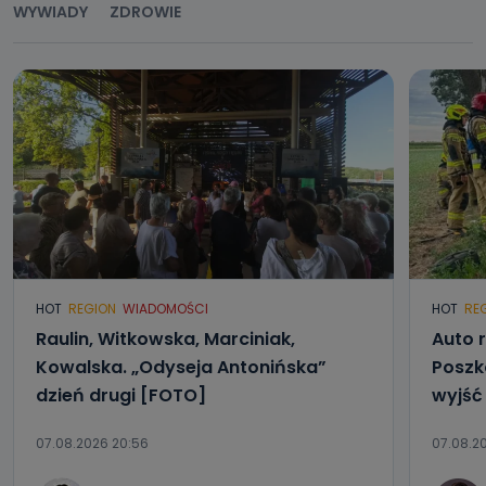
WYWIADY
ZDROWIE
HOT
REGION
WIADOMOŚCI
HOT
RE
Raulin, Witkowska, Marciniak,
Auto r
Kowalska. „Odyseja Antonińska”
Poszk
dzień drugi [FOTO]
wyjść
07.08.2026 20:56
07.08.20