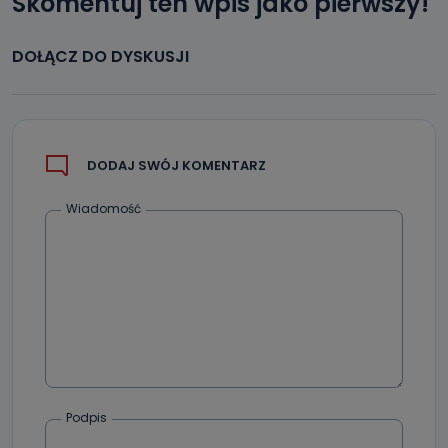
Skomentuj ten wpis jako pierwszy!
Jak skontaktować się z inspektorem
danych osobowych?
DOŁĄCZ DO DYSKUSJI
Można to zrobić pod numerem telefonu 62 735-51-05 lub
e-mailowo pod adresem: poczta@tvproart.pl
DODAJ SWÓJ KOMENTARZ
Wiadomość
Podpis