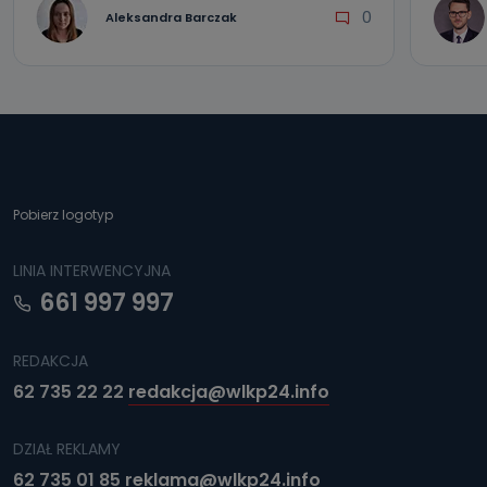
0
Aleksandra Barczak
Pobierz logotyp
LINIA INTERWENCYJNA
661 997 997
REDAKCJA
62 735 22 22
redakcja@wlkp24.info
DZIAŁ REKLAMY
62 735 01 85
reklama@wlkp24.info