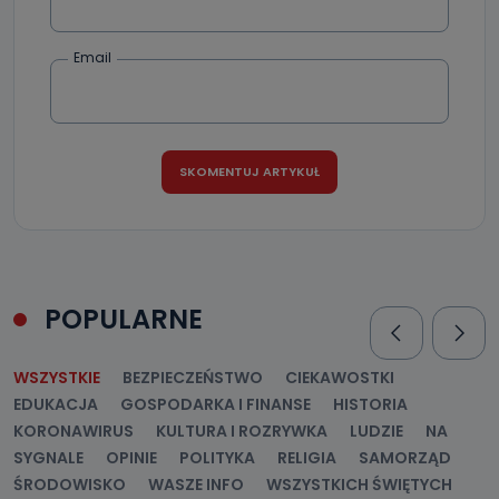
Email
POPULARNE
WSZYSTKIE
BEZPIECZEŃSTWO
CIEKAWOSTKI
EDUKACJA
GOSPODARKA I FINANSE
HISTORIA
KORONAWIRUS
KULTURA I ROZRYWKA
LUDZIE
NA
SYGNALE
OPINIE
POLITYKA
RELIGIA
SAMORZĄD
ŚRODOWISKO
WASZE INFO
WSZYSTKICH ŚWIĘTYCH