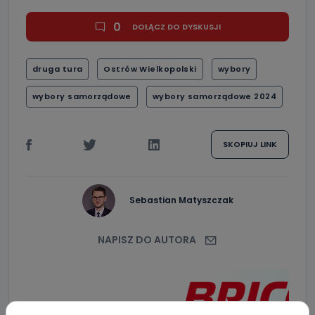
0
DOŁĄCZ DO DYSKUSJI
druga tura
Ostrów Wielkopolski
wybory
wybory samorządowe
wybory samorządowe 2024
SKOPIUJ LINK
Sebastian Matyszczak
NAPISZ DO AUTORA