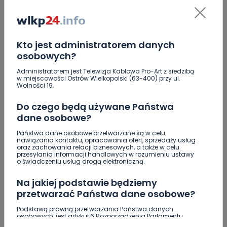
Kto jest administratorem danych
osobowych?
Administratorem jest Telewizja Kablowa Pro-Art z siedzibą
w miejscowości Ostrów Wielkopolski (63-400) przy ul.
Wolności 19.
Do czego będą używane Państwa
dane osobowe?
Państwa dane osobowe przetwarzane są w celu
nawiązania kontaktu, opracowania ofert, sprzedaży usług
oraz zachowania relacji biznesowych, a także w celu
przesyłania informacji handlowych w rozumieniu ustawy
o świadczeniu usług drogą elektroniczną.
ZOBACZ TAKŻE
Na jakiej podstawie będziemy
przetwarzać Państwa dane osobowe?
0
07.08.2026 20:56
Podstawą prawną przetwarzania Państwa danych
osobowych, jest artykuł 6 Rozporządzenia Parlamentu
Raulin, Witkowska, Marciniak,
Europejskiego i Rady (UE) 2016/679 z dnia 27 kwietnia 2016