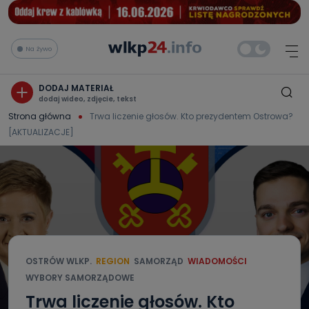
Na żywo
DODAJ MATERIAŁ
dodaj wideo, zdjęcie, tekst
Strona główna
Trwa liczenie głosów. Kto prezydentem Ostrowa?
[AKTUALIZACJE]
OSTRÓW WLKP.
REGION
SAMORZĄD
WIADOMOŚCI
WYBORY SAMORZĄDOWE
Trwa liczenie głosów. Kto