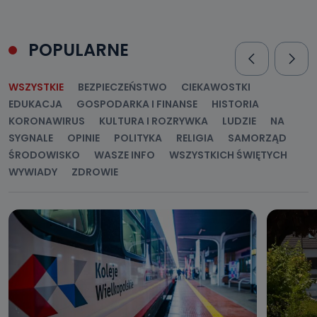
dotyczących Państwa oraz uzyskania ich kopii, a także
żądania ich sprostowania, usunięcia danych,
ograniczenia ich przetwarzania oraz prawo wniesienia
sprzeciwu wobec ich przetwarzania.
POPULARNE
Do kiedy Państwa dane osobowe będą
przechowywane?
WSZYSTKIE
BEZPIECZEŃSTWO
CIEKAWOSTKI
Do czasu wycofania zgody lub, jeśli dane będą
EDUKACJA
GOSPODARKA I FINANSE
HISTORIA
przetwarzane na podstawie prawnie uzasadnionego celu
administratora – do momentu wniesienia sprzeciwu.
KORONAWIRUS
KULTURA I ROZRYWKA
LUDZIE
NA
SYGNALE
OPINIE
POLITYKA
RELIGIA
SAMORZĄD
Jakie dane osobowe przetwarzamy?
ŚRODOWISKO
WASZE INFO
WSZYSTKICH ŚWIĘTYCH
Przetwarzane kategorie Państwa danych osobowych to
WYWIADY
ZDROWIE
dane, które pochodzą bezpośrednio od Państwa (lub
zostały przekazane w Państwa imieniu) lub dane osobowe,
które zostały zebrane ze źródeł publicznie dostępnych, w
szczególności: imię i nazwisko, adres e-mail, telefon
kontaktowy, adres korespondencyjny. Odbiorcą Pastwa
danych osobowych są pracownicy i współpracownicy
oraz partnerzy wspomagający administratora w jego
biznesowej działalności.
Jak skontaktować się z inspektorem
danych osobowych?
Można to zrobić pod numerem telefonu 62 735-51-05 lub