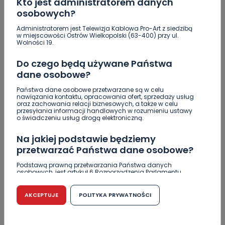
Kto jest administratorem danych
osobowych?
Administratorem jest Telewizja Kablowa Pro-Art z siedzibą
w miejscowości Ostrów Wielkopolski (63-400) przy ul.
Wolności 19.
Do czego będą używane Państwa
dane osobowe?
Państwa dane osobowe przetwarzane są w celu
nawiązania kontaktu, opracowania ofert, sprzedaży usług
oraz zachowania relacji biznesowych, a także w celu
przesyłania informacji handlowych w rozumieniu ustawy
REGION
WIADOMOŚCI
o świadczeniu usług drogą elektroniczną.
Nauczyciele chcą 1000 zł podwyżki. Kto
Na jakiej podstawie będziemy
powinien ją sfinansować?
przetwarzać Państwa dane osobowe?
07.02.2019 07:19
Podstawą prawną przetwarzania Państwa danych
osobowych, jest artykuł 6 Rozporządzenia Parlamentu
Europejskiego i Rady (UE) 2016/679 z dnia 27 kwietnia 2016
r. w sprawie ochrony osób fizycznych w związku z
15
Sebastian Matyszczak
przetwarzaniem danych osobowych w sprawie
AKCEPTUJE
POLITYKA PRYWATNOŚCI
swobodnego przepływu takich danych oraz uchylenia
dyrektywy 95/46/WE (RODO).