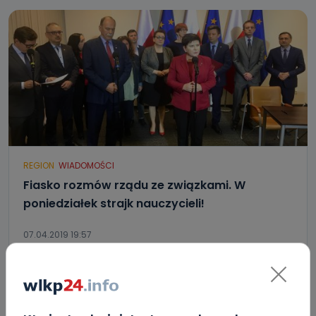
REGION
WIADOMOŚCI
Fiasko rozmów rządu ze związkami. W
poniedziałek strajk nauczycieli!
07.04.2019 19:57
29
Ewa Szewczyk