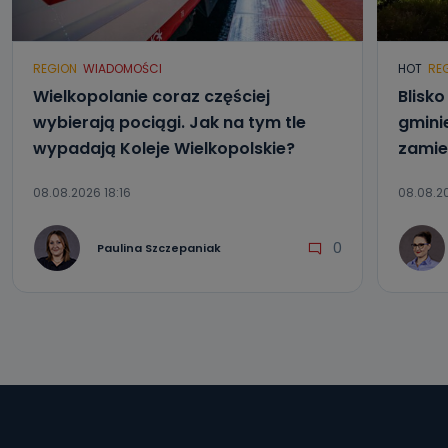
e-mailowo pod adresem: poczta@tvproart.pl
REGION
WIADOMOŚCI
HOT
RE
Wielkopolanie coraz częściej
Blisk
wybierają pociągi. Jak na tym tle
gmini
wypadają Koleje Wielkopolskie?
zamie
08.08.2026 18:16
08.08.20
0
Paulina Szczepaniak