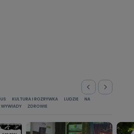
nio od
brane ze
taktowy,
racownicy
RUS
KULTURA I ROZRYWKA
LUDZIE
NA
WYWIADY
ZDROWIE