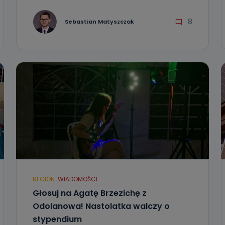
8
Sebastian Matyszczak
REGION
WIADOMOŚCI
Głosuj na Agatę Brzezichę z
Odolanowa! Nastolatka walczy o
stypendium