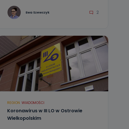
2
Ewa Szewczyk
REGION
WIADOMOŚCI
Koronawirus w III LO w Ostrowie
Wielkopolskim