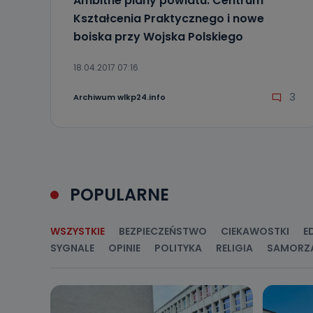
Ambitne plany powiatu. Centrum
sprzeciwu wobe
Kształcenia Praktycznego i nowe
Do kiedy
boiska przy Wojska Polskiego
Do czasu wycof
uzasadnionego
18.04.2017 07:16
Jakie da
3
Archiwum wlkp24.info
Przetwarzane 
Państwa (lub z
źródeł publiczn
adres korespo
oraz partnerzy
Jak skont
POPULARNE
Można to zrob
poczta@tvproar
WSZYSTKIE
BEZPIECZEŃSTWO
CIEKAWOSTKI
E
SYGNALE
OPINIE
POLITYKA
RELIGIA
SAMORZ