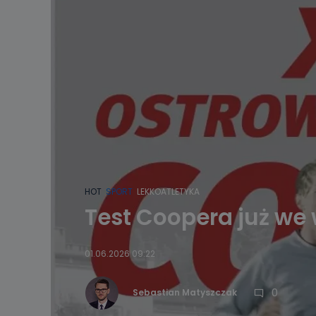
HOT
SPORT
LEKKOATLETYKA
Test Coopera już we
01.06.2026 09:22
0
Sebastian Matyszczak