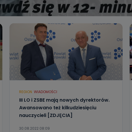
REGION
WIADOMOŚCI
III LO i ZSBE mają nowych dyrektorów.
Awansowano też kilkudziesięciu
nauczycieli [ZDJĘCIA]
30.08.2022 08:09