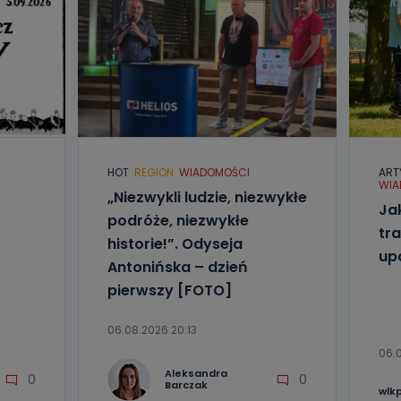
HOT
REGION
WIADOMOŚCI
ART
WIA
„Niezwykli ludzie, niezwykłe
Ja
podróże, niezwykłe
tra
historie!”. Odyseja
up
Antonińska – dzień
pierwszy [FOTO]
06.08.2026 20:13
06.
Aleksandra
0
0
Barczak
wlk