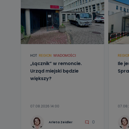
HOT
REGION
WIADOMOŚCI
REGIO
„Łącznik” w remoncie.
Ile j
Urząd miejski będzie
Spra
większy?
07.08.2026 14:00
07.08.
0
Arleta Zeidler