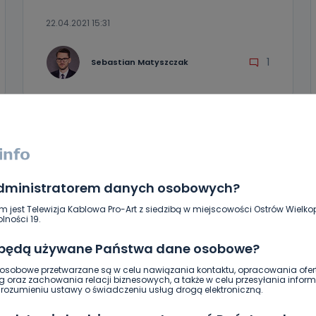
22.04.2021 15:31
1
Sebastian Matyszczak
administratorem danych osobowych?
m jest Telewizja Kablowa Pro-Art z siedzibą w miejscowości Ostrów Wielkop
lności 19.
 będą używane Państwa dane osobowe?
sobowe przetwarzane są w celu nawiązania kontaktu, opracowania ofert
g oraz zachowania relacji biznesowych, a także w celu przesyłania inform
WIADOMOŚCI
ozumieniu ustawy o świadczeniu usług drogą elektroniczną.
Talenty III LO na scenie Ostrowskiego