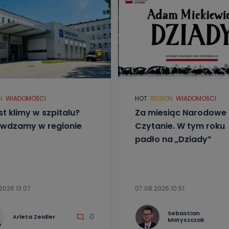
N
WIADOMOŚCI
HOT
REGION
WIADOMOŚCI
est klimy w szpitalu?
Za miesiąc Narodowe
wdzamy w regionie
Czytanie. W tym roku
padło na „Dziady”
2026 13:07
07.08.2026 10:51
Sebastian
0
Arleta Zeidler
Matyszczak