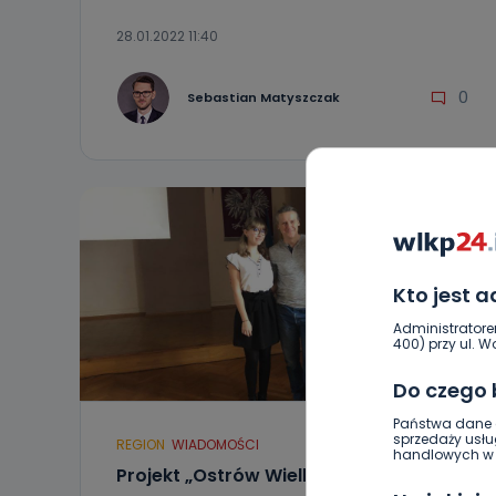
28.01.2022 11:40
0
Sebastian Matyszczak
Kto jest 
Administratore
400) przy ul. Wo
Do czego
Państwa dane o
sprzedaży usłu
REGION
WIADOMOŚCI
handlowych w r
Projekt „Ostrów Wielkopolski – miasto