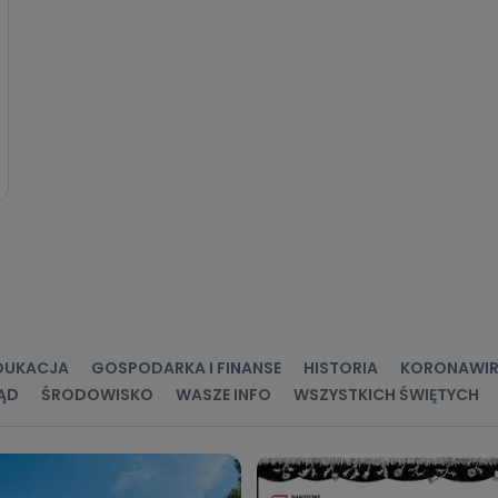
c ich przetwarzania.
 Państwa dane osobowe będą przechowywane?
ania zgody lub, jeśli dane będą przetwarzane na podstawie prawnie
 celu administratora – do momentu wniesienia sprzeciwu.
ne osobowe przetwarzamy?
kategorie Państwa danych osobowych to dane, które pochodzą bezpośred
ostały przekazane w Państwa imieniu) lub dane osobowe, które zostały ze
ie dostępnych, w szczególności: imię i nazwisko, adres e-mail, telefon kon
ndencyjny. Odbiorcą Pastwa danych osobowych są pracownicy i współp
 wspomagający administratora w jego biznesowej działalności.
aktować się z inspektorem danych osobowych?
ić pod numerem telefonu 62 735-51-05 lub e-mailowo pod adresem:
t.pl
DUKACJA
GOSPODARKA I FINANSE
HISTORIA
KORONAWI
ĄD
ŚRODOWISKO
WASZE INFO
WSZYSTKICH ŚWIĘTYCH