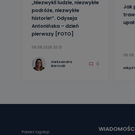
„Niezwykli ludzie, niezwykłe
Jak 
podróże, niezwykłe
traw
historie!”. Odyseja
upa
Antonińska – dzień
pierwszy [FOTO]
06.08.2026 20:13
06.08.
Aleksandra
0
Barczak
wlkp24
WIADOMOŚC
Pobierz logotyp