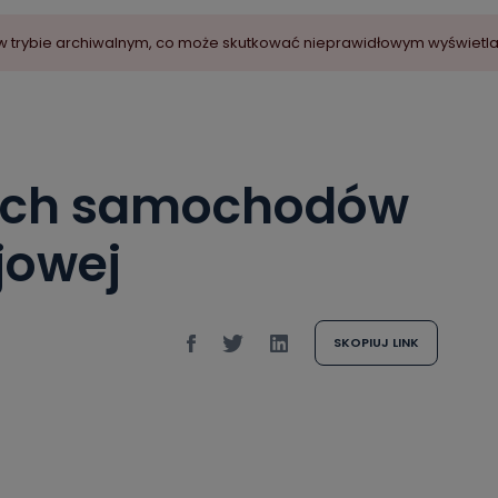
ny w trybie archiwalnym, co może skutkować nieprawidłowym wyświetl
zech samochodów
jowej
SKOPIUJ LINK