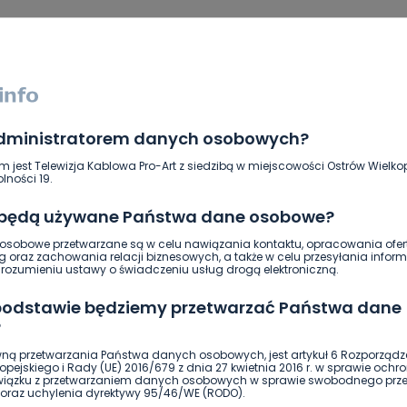
administratorem danych osobowych?
m jest Telewizja Kablowa Pro-Art z siedzibą w miejscowości Ostrów Wielkop
lności 19.
 będą używane Państwa dane osobowe?
sobowe przetwarzane są w celu nawiązania kontaktu, opracowania ofert
ierwszy!
DOŁĄCZ
g oraz zachowania relacji biznesowych, a także w celu przesyłania inform
ozumieniu ustawy o świadczeniu usług drogą elektroniczną.
 podstawie będziemy przetwarzać Państwa dane
?
ną przetwarzania Państwa danych osobowych, jest artykuł 6 Rozporządz
pejskiego i Rady (UE) 2016/679 z dnia 27 kwietnia 2016 r. w sprawie ochr
związku z przetwarzaniem danych osobowych w sprawie swobodnego prz
oraz uchylenia dyrektywy 95/46/WE (RODO).