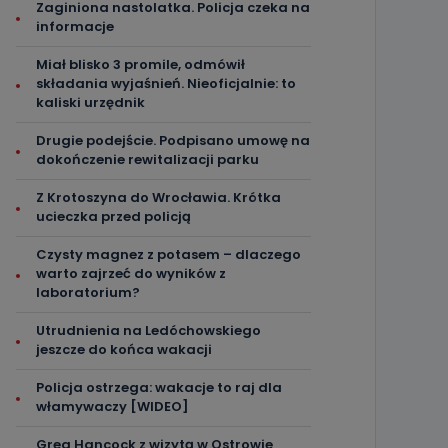
Zaginiona nastolatka. Policja czeka na
informacje
Miał blisko 3 promile, odmówił
składania wyjaśnień. Nieoficjalnie: to
kaliski urzędnik
Drugie podejście. Podpisano umowę na
dokończenie rewitalizacji parku
Z Krotoszyna do Wrocławia. Krótka
ucieczka przed policją
Czysty magnez z potasem – dlaczego
warto zajrzeć do wyników z
laboratorium?
Utrudnienia na Ledóchowskiego
jeszcze do końca wakacji
Policja ostrzega: wakacje to raj dla
włamywaczy [WIDEO]
Greg Hancock z wizytą w Ostrowie