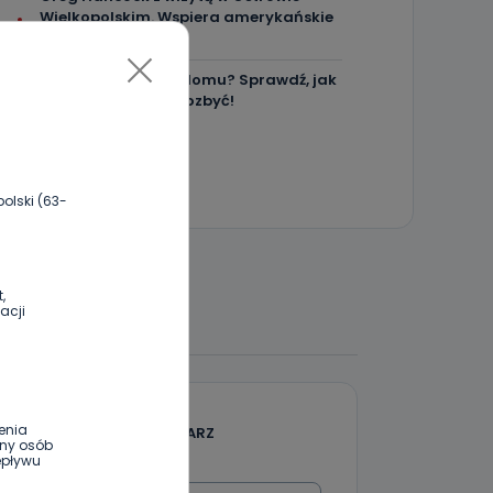
Wielkopolskim. Wspiera amerykańskie
talenty [WIDEO]
Masz karaluchy w domu? Sprawdź, jak
skutecznie się ich pozbyć!
olski (63-
,
 DO DYSKUSJI
acji
enia
DODAJ SWÓJ KOMENTARZ
ony osób
epływu
Wiadomość