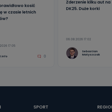
Zderzenie kilku aut na
prawidłowo kosić
DK25. Duże korki
ę w czasie letnich
łów?
06.08.2026 17:02
2026 17:05
Sebastian
Matyszczak
0
.info
I
SPORT
REGIO