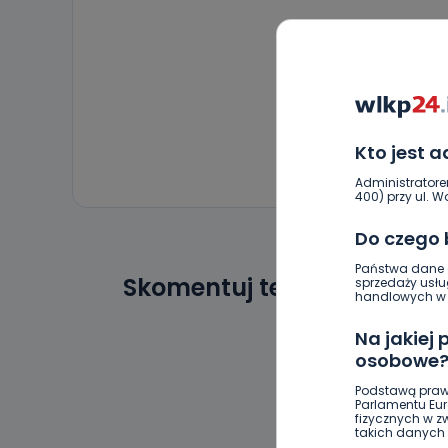
Kto jest 
Administratore
400) przy ul. Wo
Do czego
Państwa dane o
Skomentuj ten wpis jako p
sprzedaży usłu
handlowych w r
Na jakiej
osobowe
Podstawą praw
Parlamentu Euro
fizycznych w 
takich danych 