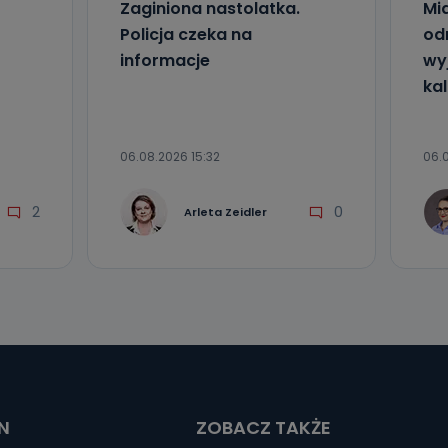
Zaginiona nastolatka.
Mia
Policja czeka na
od
informacje
wyj
kal
06.08.2026 15:32
06.0
2
0
Arleta Zeidler
N
ZOBACZ TAKŻE