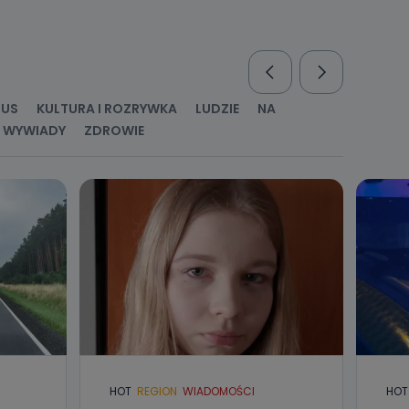
nio od
brane ze
taktowy,
racownicy
RUS
KULTURA I ROZRYWKA
LUDZIE
NA
WYWIADY
ZDROWIE
HOT
REGION
WIADOMOŚCI
HOT