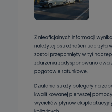
Z nieoficjalnych informacji wyni
należytej ostrożności i uderzyła 
został przepchnięty w tył nacze
zdarzenia zadysponowano dwa za
pogotowie ratunkowe.
Działania straży polegały na zab
kwalifikowanej pierwszej pomocy
wycieków płynów eksploatacyjny
kolizyjnych.