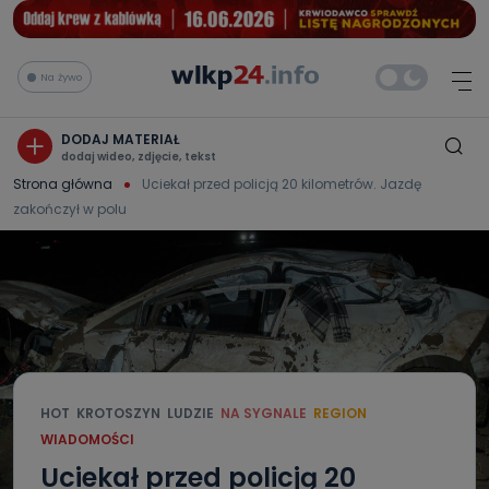
Na żywo
DODAJ MATERIAŁ
dodaj wideo, zdjęcie, tekst
Strona główna
Uciekał przed policją 20 kilometrów. Jazdę
zakończył w polu
HOT
KROTOSZYN
LUDZIE
NA SYGNALE
REGION
WIADOMOŚCI
Uciekał przed policją 20