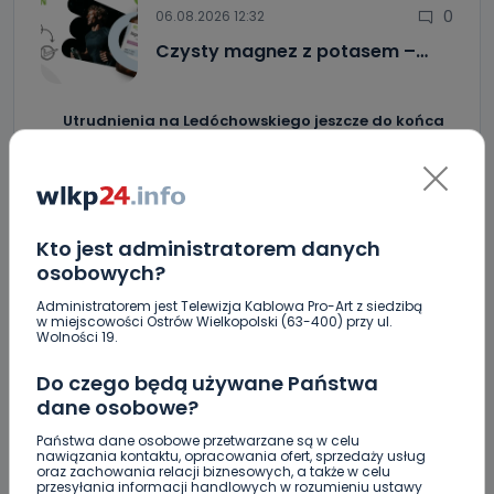
0
06.08.2026 12:32
Czysty magnez z potasem –…
Utrudnienia na Ledóchowskiego jeszcze do końca
wakacji
Policja ostrzega: wakacje to raj dla włamywaczy
[WIDEO]
Kto jest administratorem danych
Greg Hancock z wizytą w Ostrowie Wielkopolskim.
Wspiera amerykańskie talenty [WIDEO]
osobowych?
Administratorem jest Telewizja Kablowa Pro-Art z siedzibą
Masz karaluchy w domu? Sprawdź, jak skutecznie
w miejscowości Ostrów Wielkopolski (63-400) przy ul.
się ich pozbyć!
Wolności 19.
Bójka z użyciem noża. Zatrzymano czterech
Do czego będą używane Państwa
mężczyzn z Ostrowa
dane osobowe?
Przyglądała im się cała Polska. Mijają 23 lata od
Państwa dane osobowe przetwarzane są w celu
strajku w Fabryce Wagon
nawiązania kontaktu, opracowania ofert, sprzedaży usług
oraz zachowania relacji biznesowych, a także w celu
przesyłania informacji handlowych w rozumieniu ustawy