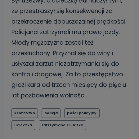
Był trzeźwy, a ucieczkę tłumaczył tym,
że przestraszył się konsekwencji za
przekroczenie dopuszczalnej prędkości.
Policjanci zatrzymali mu prawo jazdy.
Młody mężczyzna został też
przesłuchany. Przyznał się do winy i
usłyszał zarzut niezatrzymania się do
kontroli drogowej. Za to przestępstwo
grozi kara od trzech miesięcy do pięciu
lat pozbawienia wolności.
Krotoszyn
policja
pości policyjny
ucieczka
zatrzymano 19-latka