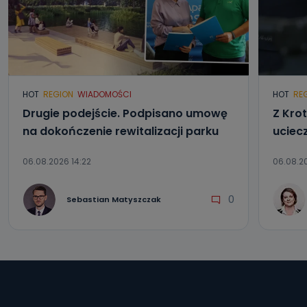
HOT
REGION
WIADOMOŚCI
HOT
RE
Drugie podejście. Podpisano umowę
Z Kro
na dokończenie rewitalizacji parku
uciec
06.08.2026 14:22
06.08.20
0
Sebastian Matyszczak