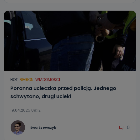
HOT
REGION
WIADOMOŚCI
Poranna ucieczka przed policją. Jednego
schwytano, drugi uciekł
19.04.2025 09:12
0
Ewa Szewczyk