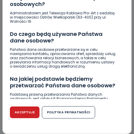
osobowych?
Administratorem jest Telewizja Kablowa Pro-Art z siedzibą
w miejscowości Ostrów Wielkopolski (63-400) przy ul.
Wolności 19.
Do czego będą używane Państwa
dane osobowe?
Państwa dane osobowe przetwarzane są w celu
nawiązania kontaktu, opracowania ofert, sprzedaży usług
oraz zachowania relacji biznesowych, a także w celu
przesyłania informacji handlowych w rozumieniu ustawy
o świadczeniu usług drogą elektroniczną.
REGION
WIADOMOŚCI
Potrącił motocyklistę. Uciekł porzucając swój
Na jakiej podstawie będziemy
samochód
przetwarzać Państwa dane osobowe?
Podstawą prawną przetwarzania Państwa danych
09.11.2018 13:36
osobowych, jest artykuł 6 Rozporządzenia Parlamentu
Europejskiego i Rady (UE) 2016/679 z dnia 27 kwietnia 2016
r. w sprawie ochrony osób fizycznych w związku z
przetwarzaniem danych osobowych w sprawie
AKCEPTUJE
POLITYKA PRYWATNOŚCI
0
Ewa Szewczyk
swobodnego przepływu takich danych oraz uchylenia
dyrektywy 95/46/WE (RODO).
Czy jest możliwość cofnięcia zgody?