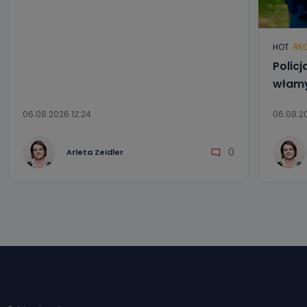
HOT
RE
Policj
włam
06.08.2026 12:24
06.08.20
0
Arleta Zeidler