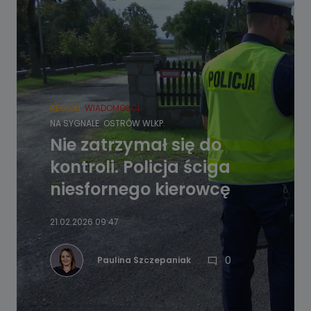
REGION
WIADOMOŚCI
NA SYGNALE
OSTRÓW WLKP.
Nie zatrzymał się do
kontroli. Policja ściga
niesfornego kierowcę
21.02.2026 09:47
0
Paulina Szczepaniak