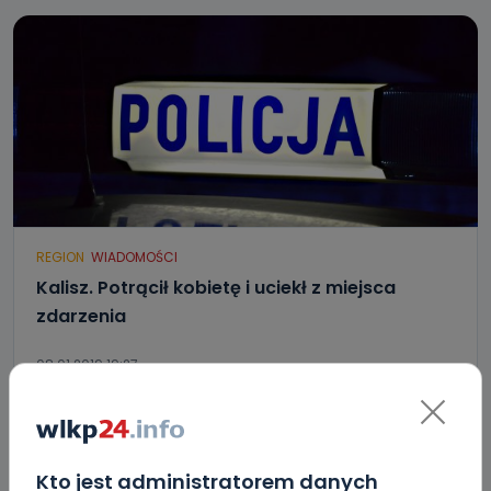
REGION
WIADOMOŚCI
Kalisz. Potrącił kobietę i uciekł z miejsca
zdarzenia
08.01.2019 19:27
0
Ewa Szewczyk
Kto jest administratorem danych