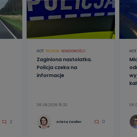
HOT
REGION
WIADOMOŚCI
HOT
Zaginiona nastolatka.
Mia
Policja czeka na
od
informacje
wyj
kal
06.08.2026 15:32
06.0
2
0
Arleta Zeidler