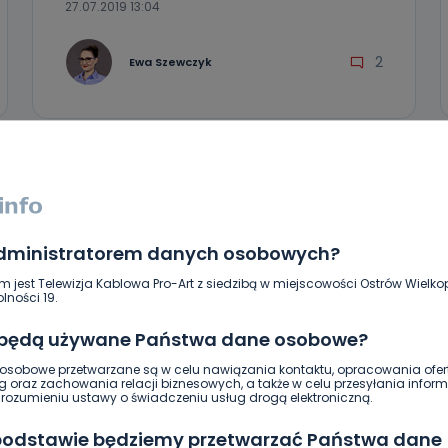
27.07.2019 13:04
2
Ewa Szewczyk
administratorem danych osobowych?
m jest Telewizja Kablowa Pro-Art z siedzibą w miejscowości Ostrów Wielkop
lności 19.
 będą używane Państwa dane osobowe?
sobowe przetwarzane są w celu nawiązania kontaktu, opracowania ofert
REGION
WIADOMOŚCI
g oraz zachowania relacji biznesowych, a także w celu przesyłania inform
ozumieniu ustawy o świadczeniu usług drogą elektroniczną.
Wyróżnienia i podziękowania. Dzień
Wolontariusza w regionie
 podstawie będziemy przetwarzać Państwa dane