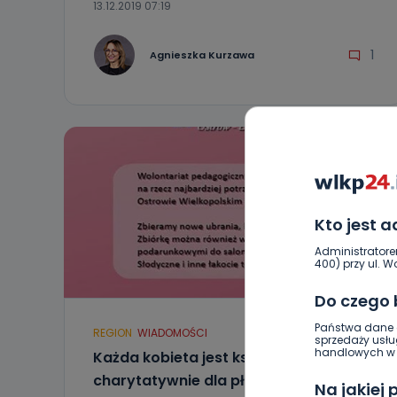
13.12.2019 07:19
1
Agnieszka Kurzawa
Kto jest 
Administratore
400) przy ul. Wo
Do czego
Państwa dane o
REGION
WIADOMOŚCI
sprzedaży usłu
handlowych w r
Każda kobieta jest księżniczką –
charytatywnie dla płci pięknej
Na jakiej