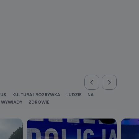
nio od
brane ze
taktowy,
racownicy
RUS
KULTURA I ROZRYWKA
LUDZIE
NA
WYWIADY
ZDROWIE