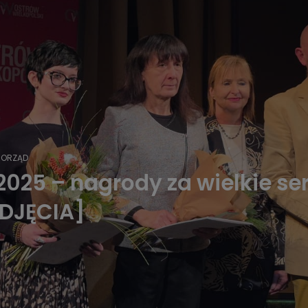
ORZĄD
025 – nagrody za wielkie ser
ZDJĘCIA]