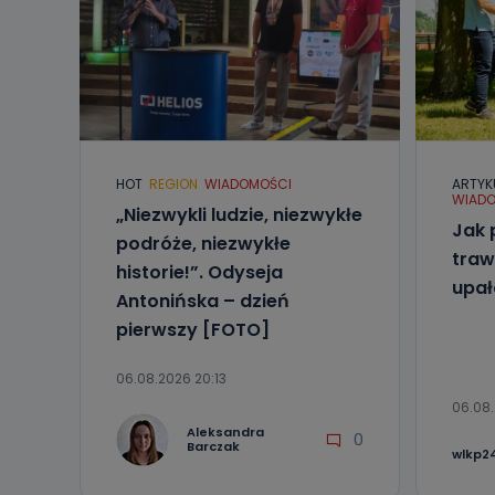
HOT
REGION
WIADOMOŚCI
ARTYK
WIADO
„Niezwykli ludzie, niezwykłe
Jak 
podróże, niezwykłe
traw
historie!”. Odyseja
upa
Antonińska – dzień
pierwszy [FOTO]
06.08.2026 20:13
06.08.
Aleksandra
0
Barczak
wlkp24