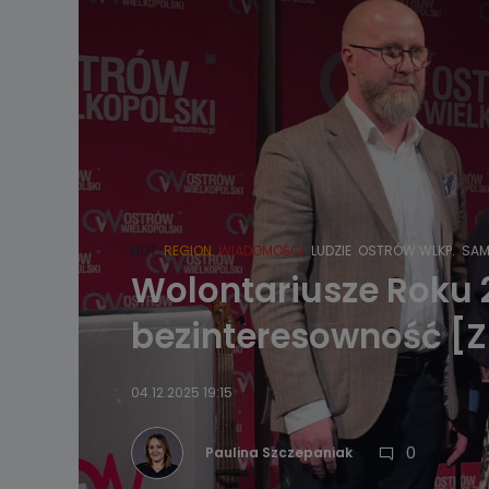
HOT
REGION
WIADOMOŚCI
LUDZIE
OSTRÓW WLKP.
SAM
Wolontariusze Roku 2
bezinteresowność [
04.12.2025 19:15
0
Paulina Szczepaniak