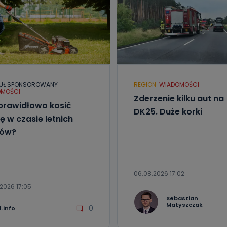
UŁ SPONSOROWANY
REGION
WIADOMOŚCI
MOŚCI
Zderzenie kilku aut na
prawidłowo kosić
DK25. Duże korki
ę w czasie letnich
łów?
06.08.2026 17:02
2026 17:05
Sebastian
Matyszczak
0
.info