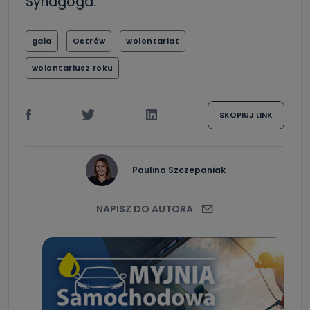
Synagoga.
gala
Ostrów
wolontariat
wolontariusz roku
SKOPIUJ LINK
Paulina Szczepaniak
NAPISZ DO AUTORA