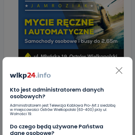
Kto jest administratorem danych
ZOBACZ TAKŻE
osobowych?
Administratorem jest Telewizja Kablowa Pro-Art z siedzibą
w miejscowości Ostrów Wielkopolski (63-400) przy ul.
0
06.08.2026 14:22
Wolności 19.
Drugie podejście. Podpisano
Do czego będą używane Państwa
umowę na…
dane osobowe?