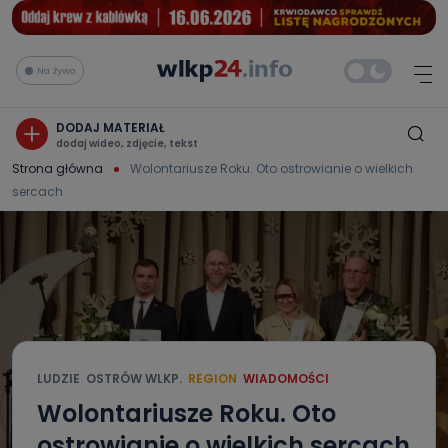
Na żywo
DODAJ MATERIAŁ
dodaj wideo, zdjęcie, tekst
Strona główna
Wolontariusze Roku. Oto ostrowianie o wielkich
sercach
LUDZIE
OSTRÓW WLKP.
REGION
WIADOMOŚCI
Wolontariusze Roku. Oto
ostrowianie o wielkich sercach