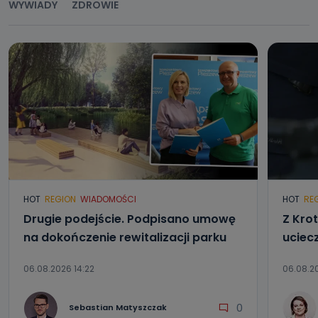
WYWIADY
ZDROWIE
HOT
REGION
WIADOMOŚCI
HOT
RE
Drugie podejście. Podpisano umowę
Z Kro
na dokończenie rewitalizacji parku
uciec
06.08.2026 14:22
06.08.20
0
Sebastian Matyszczak