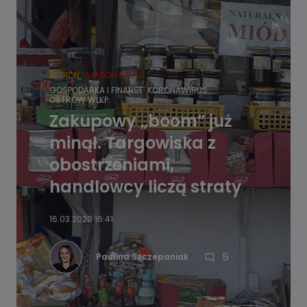
REGION
WIADOMOŚCI
GOSPODARKA I FINANSE
KORONAWIRUS
OSTRÓW WLKP.
Zakupowy „boom” już
minął. Targowiska z
obostrzeniami,
handlowcy liczą straty
16.03.2020 16:41
5
Paulina Szczepaniak