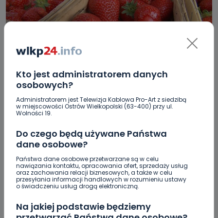
Kto jest administratorem danych
REGION
WIADOMOŚCI
osobowych?
Wysokie ceny truskawek. Jak długo jeszcze?
Administratorem jest Telewizja Kablowa Pro-Art z siedzibą
w miejscowości Ostrów Wielkopolski (63-400) przy ul.
31.05.2017 07:30
Wolności 19.
0
Do czego będą używane Państwa
Archiwum wlkp24.info
dane osobowe?
Państwa dane osobowe przetwarzane są w celu
nawiązania kontaktu, opracowania ofert, sprzedaży usług
oraz zachowania relacji biznesowych, a także w celu
przesyłania informacji handlowych w rozumieniu ustawy
o świadczeniu usług drogą elektroniczną.
Na jakiej podstawie będziemy
przetwarzać Państwa dane osobowe?