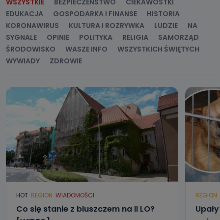
WSZYSTKIE
BEZPIECZEŃSTWO
CIEKAWOSTKI
EDUKACJA
GOSPODARKA I FINANSE
HISTORIA
KORONAWIRUS
KULTURA I ROZRYWKA
LUDZIE
NA
SYGNALE
OPINIE
POLITYKA
RELIGIA
SAMORZĄD
ŚRODOWISKO
WASZE INFO
WSZYSTKICH ŚWIĘTYCH
WYWIADY
ZDROWIE
HOT
REGION
WIADOMOŚCI
REGION
Co się stanie z bluszczem na II LO?
Upały 