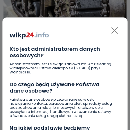
Kto jest administratorem danych
HOT
REGION
WIADOMOŚCI
osobowych?
Czołgi na ulicach? Wojewoda: „Prosimy
Administratorem jest Telewizja Kablowa Pro-Art z siedzibą
zachować spokój”
w miejscowości Ostrów Wielkopolski (63-400) przy ul.
Wolności 19.
28.02.2024 11:57
Do czego będą używane Państwa
dane osobowe?
1
Ewa Szewczyk
Państwa dane osobowe przetwarzane są w celu
nawiązania kontaktu, opracowania ofert, sprzedaży usług
oraz zachowania relacji biznesowych, a także w celu
przesyłania informacji handlowych w rozumieniu ustawy
o świadczeniu usług drogą elektroniczną.
Na jakiej podstawie będziemy