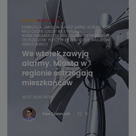
REGION
WIADOMOŚCI
DOBRZYCA
JAROCIN
KALISZ
KĘPNO
KOŹMIN WLKP.
KROTOSZYN
LUDZIE
NA SYGNALE
NOWE SKALMIERZYCE
ODOLANÓW
OSTRÓW WLKP.
OSTRZESZÓW
PLESZEW
PRZYGODZICE
RASZKÓW
SIEROSZEWICE
We wtorek zawyją
alarmy. Miasta w
regionie ostrzegają
mieszkańców
20.07.2026 08:56
0
Ewa Szewczyk