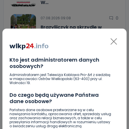
W…
0
07.08.2026 09:08
Brazylijczyk na skrzydle w
Ostrovii…
0
06.08.2026 23:09
Kto jest administratorem danych
Crossfit kolejny raz opanuje
osobowych?
Krotoszyn.…
Administratorem jest Telewizja Kablowa Pro-Art z siedzibą
w miejscowości Ostrów Wielkopolski (63-400) przy ul.
"Niezwykli ludzie, niezwykłe podróże, niezwykłe
Wolności 19.
historie!”. Odyseja Antonińska - dzień pierwszy
[FOTO]
Do czego będą używane Państwa
dane osobowe?
Jak prawidłowo kosić trawę w czasie letnich
upałów?
Państwa dane osobowe przetwarzane są w celu
nawiązania kontaktu, opracowania ofert, sprzedaży usług
oraz zachowania relacji biznesowych, a także w celu
Zderzenie kilku aut na DK25. Duże korki
przesyłania informacji handlowych w rozumieniu ustawy
o świadczeniu usług drogą elektroniczną.