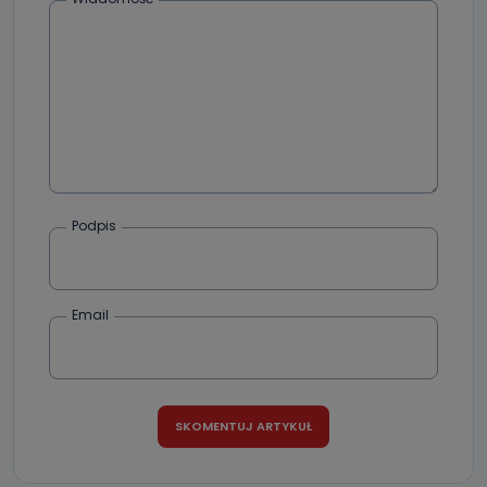
dane, które pochodzą bezpośrednio od Państwa (lub
zostały przekazane w Państwa imieniu) lub dane osobowe,
które zostały zebrane ze źródeł publicznie dostępnych, w
szczególności: imię i nazwisko, adres e-mail, telefon
kontaktowy, adres korespondencyjny. Odbiorcą Pastwa
danych osobowych są pracownicy i współpracownicy
oraz partnerzy wspomagający administratora w jego
biznesowej działalności.
Jak skontaktować się z inspektorem
danych osobowych?
Można to zrobić pod numerem telefonu 62 735-51-05 lub
Podpis
e-mailowo pod adresem: poczta@tvproart.pl
Email