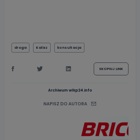
droga
Kalisz
konsultacja
SKOPIUJ LINK
Archiwum wlkp24.info
NAPISZ DO AUTORA