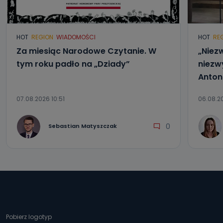
HOT
REGION
WIADOMOŚCI
HOT
RE
Za miesiąc Narodowe Czytanie. W
„Niezw
tym roku padło na „Dziady”
niezwy
Anton
07.08.2026 10:51
06.08.20
0
Sebastian Matyszczak
Pobierz logotyp