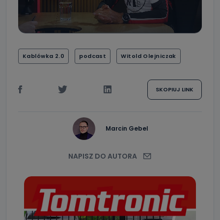
Kablówka 2.0
podcast
Witold Olejniczak
SKOPIUJ LINK
Marcin Gebel
NAPISZ DO AUTORA