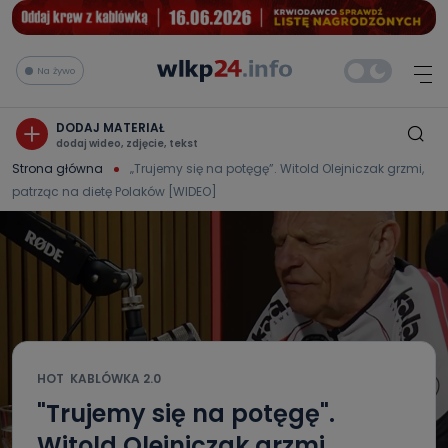
Na żywo
DODAJ MATERIAŁ
dodaj wideo, zdjęcie, tekst
Strona główna
„Trujemy się na potęgę”. Witold Olejniczak grzmi,
patrząc na dietę Polaków [WIDEO]
HOT
KABLÓWKA 2.0
"Trujemy się na potęgę".
Witold Olejniczak grzmi,