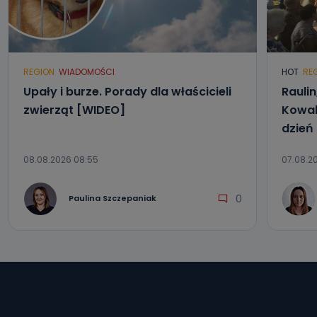
REGION
WIADOMOŚCI
HOT
RE
Upały i burze. Porady dla właścicieli
Raulin
zwierząt [WIDEO]
Kowal
dzień
08.08.2026 08:55
07.08.2
0
Paulina Szczepaniak