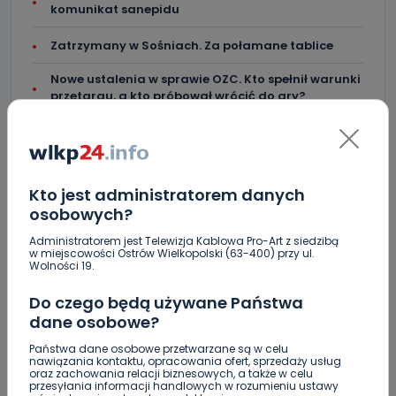
komunikat sanepidu
Zatrzymany w Sośniach. Za połamane tablice
Nowe ustalenia w sprawie OZC. Kto spełnił warunki
przetargu, a kto próbował wrócić do gry?
Czy aquapark w Ostrowie powinien powstać?
Rozpoczęły się konsultacje
"Łącznik" w remoncie. Urząd miejski będzie
Kto jest administratorem danych
większy?
osobowych?
Ile jest klimy w szpitalu? Sprawdzamy w regionie
Administratorem jest Telewizja Kablowa Pro-Art z siedzibą
w miejscowości Ostrów Wielkopolski (63-400) przy ul.
Wolności 19.
Więcej pieniędzy dla OSP w gminie Ostrów.
Do czego będą używane Państwa
dane osobowe?
Państwa dane osobowe przetwarzane są w celu
nawiązania kontaktu, opracowania ofert, sprzedaży usług
oraz zachowania relacji biznesowych, a także w celu
przesyłania informacji handlowych w rozumieniu ustawy