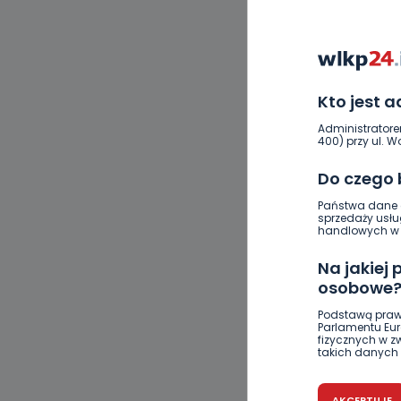
Kto jest 
Administratore
400) przy ul. Wo
Do czego
Państwa dane o
sprzedaży usłu
handlowych w r
Na jakiej
osobowe
Podstawą praw
Parlamentu Euro
fizycznych w 
takich danych 
Czy jest 
AKCEPTUJE