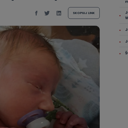
m
J
SKOPIUJ LINK
W
J
J
Ś