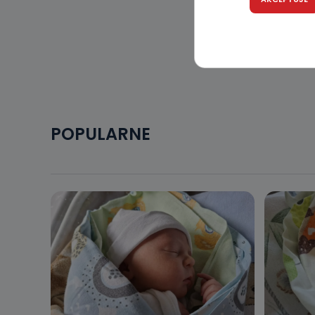
Podanie danyc
nie stanowi wa
związane z ża
wybrany sposób
Pro-Art z siedz
Kiedy i 
Telewizja Kablo
19 nie przekaz
wykorzystywan
POPULARNE
Co mogą 
Po wyrażeniu 
Telewizji Kablo
19 dostępu do 
ich sprostowan
sprzeciwu wobe
Do kiedy
Do czasu wycof
uzasadnionego
Jakie da