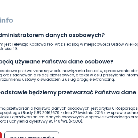
administratorem danych osobowych?
m jest Telewizja Kablowa Pro-Art z siedzibą w miejscowości Ostrów Wielkop
lności 19.
 będą używane Państwa dane osobowe?
sobowe przetwarzane są w celu nawiązania kontaktu, opracowania ofert
g oraz zachowania relacji biznesowych, a także w celu przesyłania inform
ozumieniu ustawy o świadczeniu usług drogą elektroniczną.
 podstawie będziemy przetwarzać Państwa dane
?
ną przetwarzania Państwa danych osobowych, jest artykuł 6 Rozporządz
pejskiego i Rady (UE) 2016/679 z dnia 27 kwietnia 2016 r. w sprawie ochr
związku z przetwarzaniem danych osobowych w sprawie swobodnego prz
oraz uchylenia dyrektywy 95/46/WE (RODO).
możliwość cofnięcia zgody?
POLITYKA PRYWATNOŚCI