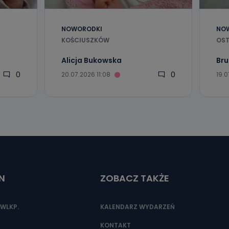
nio od
brane ze
taktowy,
racownicy
NOWORODKI
NO
KOŚCIUSZKÓW
OST
Alicja Bukowska
Bru
0
0
20.07.2026 11:08
19.0
N
ZOBACZ TAKŻE
WLKP.
KALENDARZ WYDARZEŃ
KONTAKT