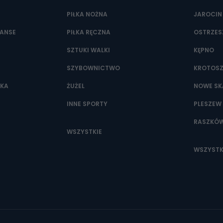
PIŁKA NOŻNA
JAROCIN
NANSE
PIŁKA RĘCZNA
OSTRZE
SZTUKI WALKI
KĘPNO
SZYBOWNICTWO
KROTOS
WKA
ŻUŻEL
NOWE SK
INNE SPORTY
PLESZEW
RASZKÓ
WSZYSTKIE
WSZYSTK