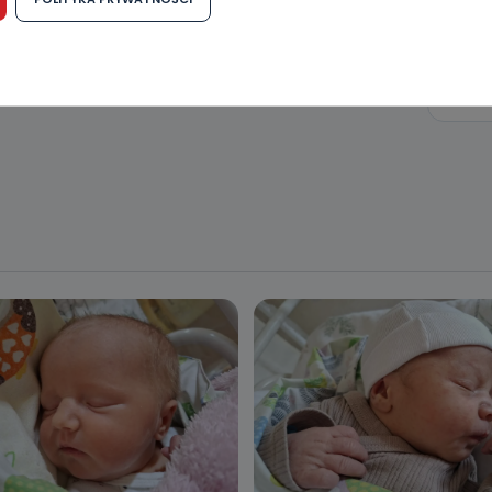
h osobowych jest dobrowolne, nie jest wymogiem ustawowym lub umo
runku zawarcia umowy. Cofnięcie zgody jest możliwe na każdym etapie i ni
dnymi negatywnymi konsekwencjami. Cofnięcia zgody można dokonać w
 (e-mail, poczta tradycyjna) tak, aby dotarła do wiadomości Telewizji 
ibą w miejscowości Ostrów Wielkopolski (63-400) przy ul. Wolności 19.
komu możemy przekazać Państwa dane?
wa Pro-Art z siedzibą w miejscowości Ostrów Wielkopolski (63-400) przy u
uje Państwa danych osobowych podmiotom trzecim, jak również nie są on
e w procesach zautomatyzowanego profilowania.
Państwo zrobić z przekazanymi nam danymi?
zgody na przetwarzanie danych osobowych, mają Państwo prawo do żąd
wa Pro-Art z siedzibą w miejscowości Ostrów Wielkopolski (63-400) przy ul
danych osobowych dotyczących Państwa oraz uzyskania ich kopii, a tak
ia, usunięcia danych, ograniczenia ich przetwarzania oraz prawo wniesi
c ich przetwarzania.
 Państwa dane osobowe będą przechowywane?
ania zgody lub, jeśli dane będą przetwarzane na podstawie prawnie
 celu administratora – do momentu wniesienia sprzeciwu.
ne osobowe przetwarzamy?