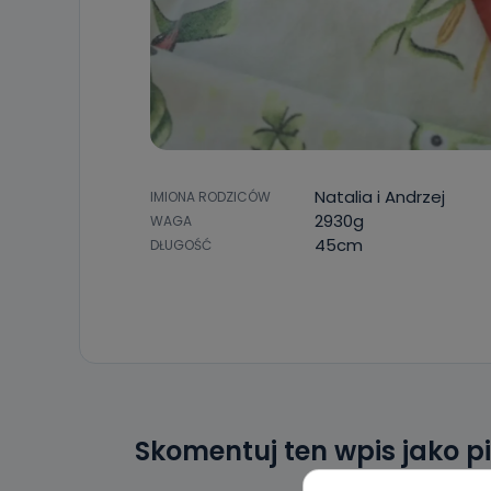
Natalia i Andrzej
IMIONA RODZICÓW
2930g
WAGA
45cm
DŁUGOŚĆ
Skomentuj ten wpis jako p