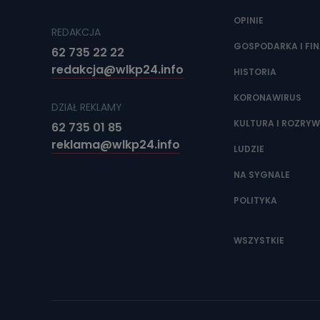
OPINIE
REDAKCJA
GOSPODARKA I FI
62 735 22 22
redakcja@wlkp24.info
HISTORIA
KORONAWIRUS
DZIAŁ REKLAMY
KULTURA I ROZRY
62 735 01 85
reklama@wlkp24.info
LUDZIE
NA SYGNALE
POLITYKA
WSZYSTKIE