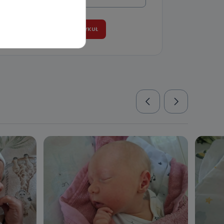
wnym oraz
e jest to
 dowolny,
Kablowej
l. Wolności
e
ania od
. Wolności
że żądania
enia