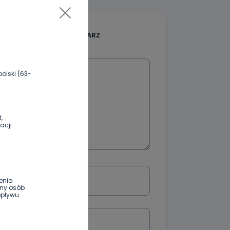
DODAJ SWÓJ KOMENTARZ
Wiadomość
olski (63-
,
acji
Podpis
enia
ony osób
epływu
Email