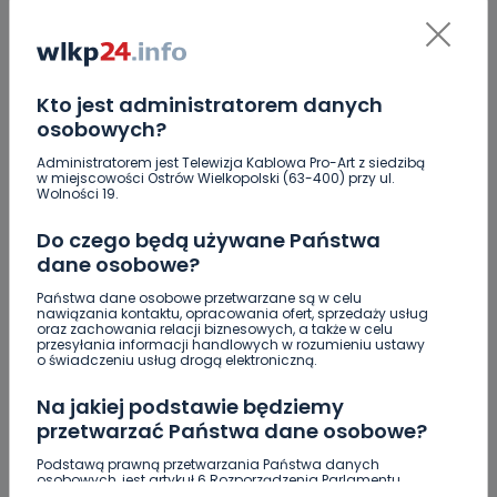
19.07.2026 13:05
Kto jest administratorem danych
Syn Państwa
osobowych?
Nowickich
Administratorem jest Telewizja Kablowa Pro-Art z siedzibą
w miejscowości Ostrów Wielkopolski (63-400) przy ul.
Wolności 19.
19.07.2026 14:00
Do czego będą używane Państwa
Nel Sidor
dane osobowe?
Państwa dane osobowe przetwarzane są w celu
nawiązania kontaktu, opracowania ofert, sprzedaży usług
21.07.2026 08:37
oraz zachowania relacji biznesowych, a także w celu
przesyłania informacji handlowych w rozumieniu ustawy
o świadczeniu usług drogą elektroniczną.
Leo Kardas
Na jakiej podstawie będziemy
przetwarzać Państwa dane osobowe?
20.07.2026 11:08
Podstawą prawną przetwarzania Państwa danych
osobowych, jest artykuł 6 Rozporządzenia Parlamentu
Alicja Bukowska
Europejskiego i Rady (UE) 2016/679 z dnia 27 kwietnia 2016