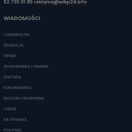
62 735 01 85
reklama@wlkp24.info
Jak skontaktować się z inspektorem
danych osobowych?
WIADOMOŚCI
Można to zrobić pod numerem telefonu 62 735-51-05 lub
e-mailowo pod adresem: poczta@tvproart.pl
CIEKAWOSTKI
EDUKACJA
OPINIE
GOSPODARKA I FINANSE
HISTORIA
KORONAWIRUS
KULTURA I ROZRYWKA
LUDZIE
NA SYGNALE
POLITYKA