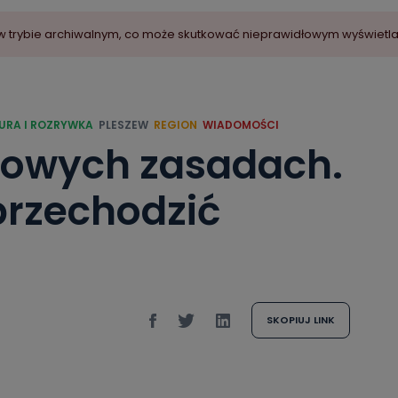
ny w trybie archiwalnym, co może skutkować nieprawidłowym wyświetl
URA I ROZRYWKA
PLESZEW
REGION
WIADOMOŚCI
 nowych zasadach.
przechodzić
SKOPIUJ LINK