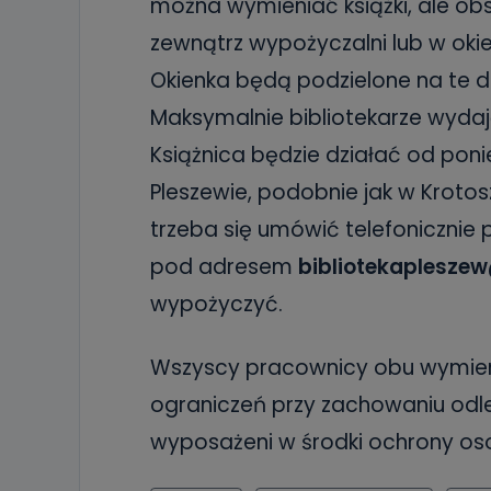
można wymieniać książki, ale ob
19 dostępu do 
ich sprostowan
zewnątrz wypożyczalni lub w ok
sprzeciwu wobe
Okienka będą podzielone na te d
Do kiedy
Maksymalnie bibliotekarze wyda
Do czasu wycof
uzasadnionego
Książnica będzie działać od poni
Jakie da
Pleszewie, podobnie jak w Krotos
Przetwarzane 
trzeba się umówić telefoniczni
Państwa (lub z
źródeł publiczn
pod adresem
bibliotekaplesze
adres korespo
oraz partnerzy
wypożyczyć.
Jak skont
Można to zrob
Wszyscy pracownicy obu wymieni
poczta@tvproar
ograniczeń przy zachowaniu odle
wyposażeni w środki ochrony oso