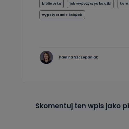
biblioteka
jak wypożyczyc książki
koro
wypożyczanie książek
Paulina Szczepaniak
Skomentuj ten wpis jako p