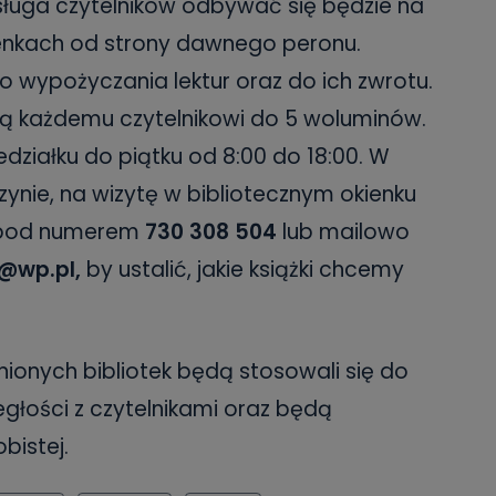
sługa czytelników odbywać się będzie na
danych osobowych dotyczących Państwa oraz uzyskania ich kopii, a tak
ia, usunięcia danych, ograniczenia ich przetwarzania oraz prawo wniesi
ienkach od strony dawnego peronu.
c ich przetwarzania.
o wypożyczania lektur oraz do ich zwrotu.
 Państwa dane osobowe będą przechowywane?
ją każdemu czytelnikowi do 5 woluminów.
ania zgody lub, jeśli dane będą przetwarzane na podstawie prawnie
 celu administratora – do momentu wniesienia sprzeciwu.
edziałku do piątku od 8:00 do 18:00. W
ne osobowe przetwarzamy?
zynie, na wizytę w bibliotecznym okienku
kategorie Państwa danych osobowych to dane, które pochodzą bezpośred
e pod numerem
730 308 504
lub mailowo
ostały przekazane w Państwa imieniu) lub dane osobowe, które zostały ze
ie dostępnych, w szczególności: imię i nazwisko, adres e-mail, telefon kon
w@wp.pl,
by ustalić, jakie książki chcemy
ndencyjny. Odbiorcą Pastwa danych osobowych są pracownicy i współp
 wspomagający administratora w jego biznesowej działalności.
aktować się z inspektorem danych osobowych?
ić pod numerem telefonu 62 735-51-05 lub e-mailowo pod adresem:
onych bibliotek będą stosowali się do
t.pl
głości z czytelnikami oraz będą
bistej.