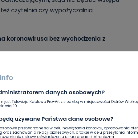
też czytelnia czy wypożyczalnia
 na koronawirusa bez wychodzenia z
tannę”.
– Na książkach utrzymuje się
ach, więc jesteśmy zobowiązani utrzymać
siążek. Zgodnie z wytycznymi Biblioteki
administratorem danych osobowych?
i zachować „czystą drogę” oraz
m jest Telewizja Kablowa Pro-Art z siedzibą w miejscowości Ostrów Wielkop
lności 19.
– wyjaśnia dyrektor Bukowska. Oznacza
 będą używane Państwa dane osobowe?
 – książki będą wypożyczane w bibliotece
sobowe przetwarzane są w celu nawiązania kontaktu, opracowania ofert
y będą musieli do budynku przy ul.
g oraz zachowania relacji biznesowych, a także w celu przesyłania inform
ozumieniu ustawy o świadczeniu usług drogą elektroniczną.