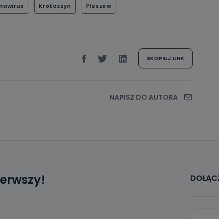
nawirus
Krotoszyn
Pleszew
SKOPIUJ LINK
NAPISZ DO AUTORA
ierwszy!
DOŁĄCZ