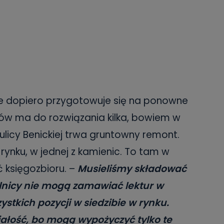
nie dopiero przygotowuje się na ponowne
ów ma do rozwiązania kilka, bowiem w
licy Benickiej trwa gruntowny remont.
ynku, w jednej z kamienic. To tam w
 księgozbioru. –
Musieliśmy składować
elnicy nie mogą zamawiać lektur w
stkich pozycji w siedzibie w rynku.
ałość, bo mogą wypożyczyć tylko te