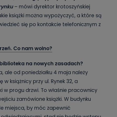
 rynku
– mówi dyrektor krotoszyńskiej
akie książki można wypożyczyć, a które są
edzieć się po kontakcie telefonicznym z
trzeń. Co nam wolno?
 biblioteka na nowych zasadach?
a, ale od poniedziałku 4 maja należy
ę w książnicy przy ul. Rynek 32, a
ki w progu drzwi. To właśnie pracownicy
ejściu zamówione książki. W budynku
yle miejsca, by móc zapewnić
odwiedzającymi, stąd nie będzie wstępu