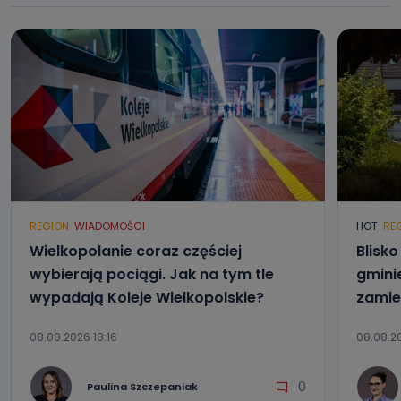
REGION
WIADOMOŚCI
HOT
RE
Wielkopolanie coraz częściej
Blisk
wybierają pociągi. Jak na tym tle
gmini
wypadają Koleje Wielkopolskie?
zamie
08.08.2026 18:16
08.08.20
0
Paulina Szczepaniak