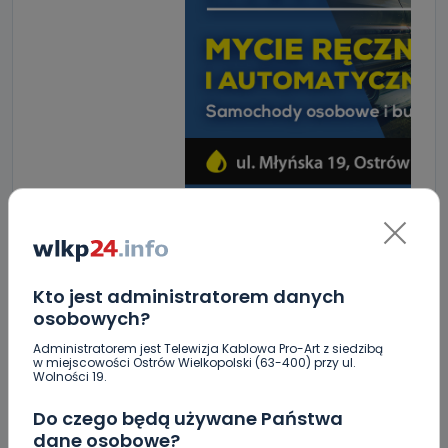
ZOBACZ TAKŻE
Kto jest administratorem danych
osobowych?
0
08.08.2026 18:16
Administratorem jest Telewizja Kablowa Pro-Art z siedzibą
w miejscowości Ostrów Wielkopolski (63-400) przy ul.
Wielkopolanie coraz częściej
Wolności 19.
wybierają pociągi.…
Do czego będą używane Państwa
dane osobowe?