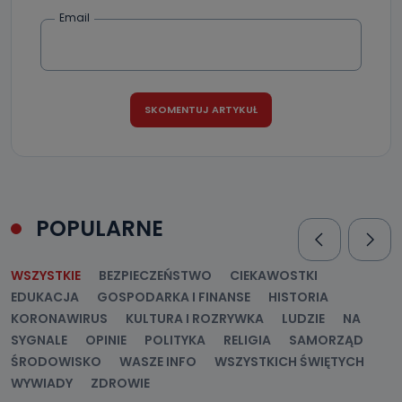
Email
POPULARNE
WSZYSTKIE
BEZPIECZEŃSTWO
CIEKAWOSTKI
EDUKACJA
GOSPODARKA I FINANSE
HISTORIA
KORONAWIRUS
KULTURA I ROZRYWKA
LUDZIE
NA
SYGNALE
OPINIE
POLITYKA
RELIGIA
SAMORZĄD
ŚRODOWISKO
WASZE INFO
WSZYSTKICH ŚWIĘTYCH
WYWIADY
ZDROWIE