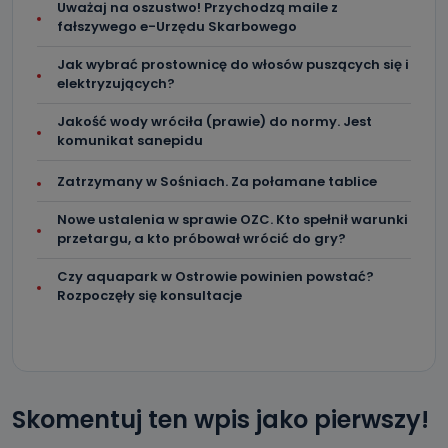
Uważaj na oszustwo! Przychodzą maile z
fałszywego e-Urzędu Skarbowego
Kiedy i komu możemy przekazać
Państwa dane?
Jak wybrać prostownicę do włosów puszących się i
elektryzujących?
Telewizja Kablowa Pro-Art z siedzibą w miejscowości
Ostrów Wielkopolski (63-400) przy ul. Wolności 19 nie
przekazuje Państwa danych osobowych podmiotom
Jakość wody wróciła (prawie) do normy. Jest
trzecim, jak również nie są one wykorzystywane w
komunikat sanepidu
procesach zautomatyzowanego profilowania.
Co mogą Państwo zrobić z
Zatrzymany w Sośniach. Za połamane tablice
przekazanymi nam danymi?
Nowe ustalenia w sprawie OZC. Kto spełnił warunki
Po wyrażeniu zgody na przetwarzanie danych osobowych,
przetargu, a kto próbował wrócić do gry?
mają Państwo prawo do żądania od Telewizji Kablowa
Pro-Art z siedzibą w miejscowości Ostrów Wielkopolski (63-
Czy aquapark w Ostrowie powinien powstać?
400) przy ul. Wolności 19 dostępu do danych osobowych
dotyczących Państwa oraz uzyskania ich kopii, a także
Rozpoczęły się konsultacje
żądania ich sprostowania, usunięcia danych,
ograniczenia ich przetwarzania oraz prawo wniesienia
sprzeciwu wobec ich przetwarzania.
Do kiedy Państwa dane osobowe będą
przechowywane?
Skomentuj ten wpis jako pierwszy!
Do czasu wycofania zgody lub, jeśli dane będą
przetwarzane na podstawie prawnie uzasadnionego celu