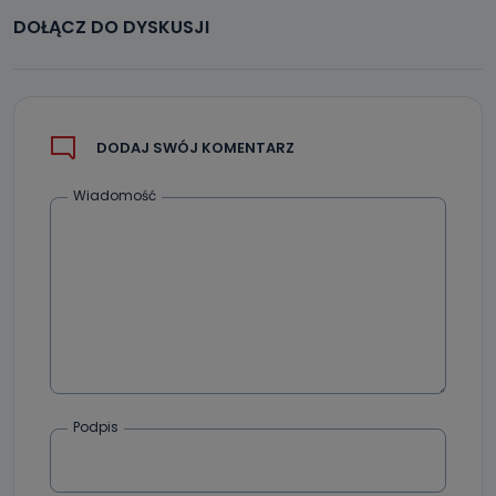
administratora – do momentu wniesienia sprzeciwu.
DOŁĄCZ DO DYSKUSJI
Jakie dane osobowe przetwarzamy?
Przetwarzane kategorie Państwa danych osobowych to
dane, które pochodzą bezpośrednio od Państwa (lub
zostały przekazane w Państwa imieniu) lub dane osobowe,
które zostały zebrane ze źródeł publicznie dostępnych, w
DODAJ SWÓJ KOMENTARZ
szczególności: imię i nazwisko, adres e-mail, telefon
kontaktowy, adres korespondencyjny. Odbiorcą Pastwa
danych osobowych są pracownicy i współpracownicy
Wiadomość
oraz partnerzy wspomagający administratora w jego
biznesowej działalności.
Jak skontaktować się z inspektorem
danych osobowych?
Można to zrobić pod numerem telefonu 62 735-51-05 lub
e-mailowo pod adresem: poczta@tvproart.pl
Podpis