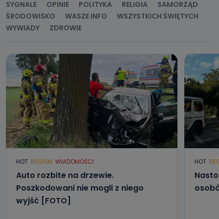
SYGNALE
OPINIE
POLITYKA
RELIGIA
SAMORZĄD
ŚRODOWISKO
WASZE INFO
WSZYSTKICH ŚWIĘTYCH
WYWIADY
ZDROWIE
HOT
REGION
WIADOMOŚCI
HOT
RE
Auto rozbite na drzewie.
Nasto
Poszkodowani nie mogli z niego
osobó
wyjść [FOTO]