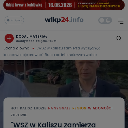
Na żywo
DODAJ MATERIAŁ
dodaj wideo, zdjęcie, tekst
Strona główna
„WSZ w Kaliszu zamierza wyciągnąć
konsekwencje prawne”. Burza po internetowym wpisie
HOT
KALISZ
LUDZIE
NA SYGNALE
REGION
WIADOMOŚCI
ZDROWIE
"WSZ w Kaliszu zamierza