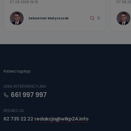
07.08.2026 19:16
07.08.20
0
Sebastian Matyszczak
Pobierz logotyp
LINIA INTERWENCYJNA
661 997 997
REDAKCJA
62 735 22 22
redakcja@wlkp24.info