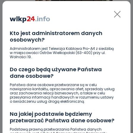
Kto jest administratorem danych
osobowych?
Administratorem jest Telewizja Kablowa Pro-Art z siedzibą
ZOBACZ TAKŻE
w miejscowości Ostrów Wielkopolski (63-400) przy ul.
Wolności 19.
0
07.08.2026 19:16
Do czego będą używane Państwa
dane osobowe?
Auto rozbite na drzewie.
Poszkodowani…
Państwa dane osobowe przetwarzane są w celu
nawiązania kontaktu, opracowania ofert, sprzedaży usług
oraz zachowania relacji biznesowych, a także w celu
przesyłania informacji handlowych w rozumieniu ustawy
0
07.08.2026 18:41
o świadczeniu usług drogą elektroniczną.
Nastolatek w szpitalu po
Na jakiej podstawie będziemy
zderzeniu…
przetwarzać Państwa dane osobowe?
Podstawą prawną przetwarzania Państwa danych
0
07.08.2026 18:08