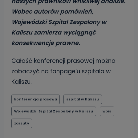
naszych prawników wnikliwej analizie.
Wobec autorów pomówień,
Wojewódzki Szpital Zespolony w
Kaliszu zamierza wyciągnąć
konsekwencje prawne.
Całość konferencji prasowej można
zobaczyć na fanpage’u szpitala w
Kaliszu.
konferencja prasowa
szpital w Kaliszu
Wojewódzki Szpital Zespolony w Kaliszu
wpis
zarzuty