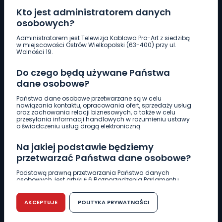
Kto jest administratorem danych
osobowych?
Pobierz logotyp
Administratorem jest Telewizja Kablowa Pro-Art z siedzibą
w miejscowości Ostrów Wielkopolski (63-400) przy ul.
Wolności 19.
LINIA INTERWENCYJNA
Do czego będą używane Państwa
661 997 997
dane osobowe?
Państwa dane osobowe przetwarzane są w celu
REDAKCJA
nawiązania kontaktu, opracowania ofert, sprzedaży usług
oraz zachowania relacji biznesowych, a także w celu
62 735 22 22
redakcja@wlkp24.info
przesyłania informacji handlowych w rozumieniu ustawy
o świadczeniu usług drogą elektroniczną.
DZIAŁ REKLAMY
Na jakiej podstawie będziemy
62 735 01 85
reklama@wlkp24.info
przetwarzać Państwa dane osobowe?
Podstawą prawną przetwarzania Państwa danych
osobowych, jest artykuł 6 Rozporządzenia Parlamentu
WIADOMOŚCI
Europejskiego i Rady (UE) 2016/679 z dnia 27 kwietnia 2016
r. w sprawie ochrony osób fizycznych w związku z
przetwarzaniem danych osobowych w sprawie
AKCEPTUJE
POLITYKA PRYWATNOŚCI
swobodnego przepływu takich danych oraz uchylenia
CIEKAWOSTKI
dyrektywy 95/46/WE (RODO).