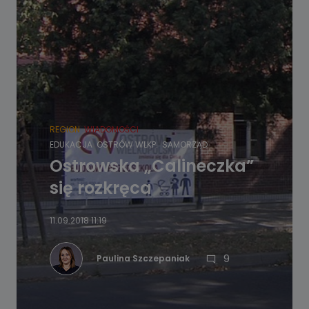
REGION
WIADOMOŚCI
EDUKACJA
OSTRÓW WLKP.
SAMORZĄD
Ostrowska „Calineczka”
się rozkręca
11.09.2018 11:19
9
Paulina Szczepaniak