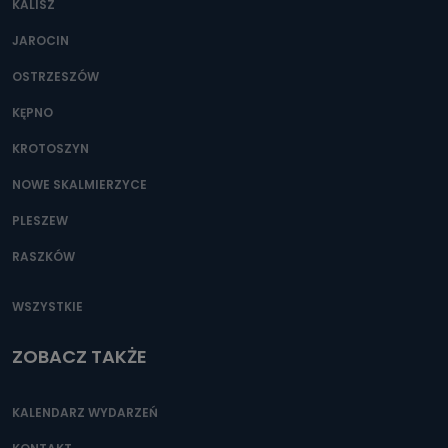
KALISZ
Można to zrobić pod numerem telefonu 62 735-51-05 lub
e-mailowo pod adresem: poczta@tvproart.pl
JAROCIN
OSTRZESZÓW
KĘPNO
KROTOSZYN
NOWE SKALMIERZYCE
PLESZEW
RASZKÓW
WSZYSTKIE
ZOBACZ TAKŻE
KALENDARZ WYDARZEŃ