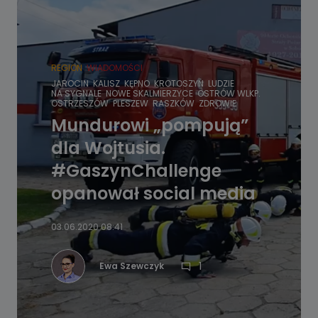
REGION
WIADOMOŚCI
JAROCIN
KALISZ
KĘPNO
KROTOSZYN
LUDZIE
NA SYGNALE
NOWE SKALMIERZYCE
OSTRÓW WLKP.
OSTRZESZÓW
PLESZEW
RASZKÓW
ZDROWIE
Mundurowi „pompują”
dla Wojtusia.
#GaszynChallenge
opanował social media
03.06.2020 08:41
1
Ewa Szewczyk