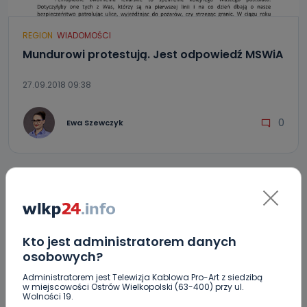
REGION
WIADOMOŚCI
Mundurowi protestują. Jest odpowiedź MSWiA
27.09.2018 09:38
0
Ewa Szewczyk
POPULARNE
Kto jest administratorem danych
WSZYSTKIE
BEZPIECZEŃSTWO
CIEKAWOSTKI
osobowych?
EDUKACJA
GOSPODARKA I FINANSE
HISTORIA
Administratorem jest Telewizja Kablowa Pro-Art z siedzibą
KORONAWIRUS
KULTURA I ROZRYWKA
LUDZIE
NA
w miejscowości Ostrów Wielkopolski (63-400) przy ul.
Wolności 19.
SYGNALE
OPINIE
POLITYKA
RELIGIA
SAMORZĄD