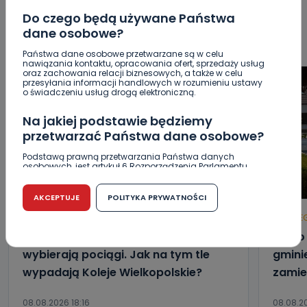
ŚRODOWISKO
WASZE INFO
WSZYSTKICH ŚWIĘTYCH
Do czego będą używane Państwa
WYWIADY
ZDROWIE
dane osobowe?
Państwa dane osobowe przetwarzane są w celu
nawiązania kontaktu, opracowania ofert, sprzedaży usług
oraz zachowania relacji biznesowych, a także w celu
przesyłania informacji handlowych w rozumieniu ustawy
o świadczeniu usług drogą elektroniczną.
Na jakiej podstawie będziemy
przetwarzać Państwa dane osobowe?
Podstawą prawną przetwarzania Państwa danych
osobowych, jest artykuł 6 Rozporządzenia Parlamentu
Europejskiego i Rady (UE) 2016/679 z dnia 27 kwietnia 2016
r. w sprawie ochrony osób fizycznych w związku z
przetwarzaniem danych osobowych w sprawie
AKCEPTUJE
POLITYKA PRYWATNOŚCI
swobodnego przepływu takich danych oraz uchylenia
dyrektywy 95/46/WE (RODO).
REGION
WIADOMOŚCI
HOT
RE
Wielkopolanie coraz częściej
Blisk
Czy jest możliwość cofnięcia zgody?
wybierają pociągi. Jak na tym tle
gmini
Podanie danych osobowych jest dobrowolne, nie jest
wypadają Koleje Wielkopolskie?
zamie
wymogiem ustawowym lub umownym oraz nie stanowi
warunku zawarcia umowy. Cofnięcie zgody jest możliwe
na każdym etapie i nie jest to związane z żadnymi
negatywnymi konsekwencjami. Cofnięcia zgody można
08.08.2026 18:16
08.08.20