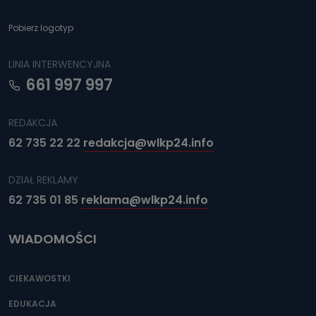
e-mailowo pod adresem: poczta@tvproart.pl
Pobierz logotyp
LINIA INTERWENCYJNA
661 997 997
REDAKCJA
62 735 22 22
redakcja@wlkp24.info
DZIAŁ REKLAMY
62 735 01 85
reklama@wlkp24.info
WIADOMOŚCI
CIEKAWOSTKI
EDUKACJA