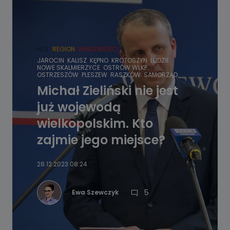
HOT
REGION
WIADOMOŚCI
JAROCIN
KALISZ
KĘPNO
KROTOSZYN
LUDZIE
NOWE SKALMIERZYCE
OSTRÓW WLKP.
OSTRZESZÓW
PLESZEW
RASZKÓW
SAMORZĄD
Michał Zieliński nie jest
już wojewodą
wielkopolskim. Kto
zajmie jego miejsce?
28.12.2023 08:24
5
Ewa Szewczyk