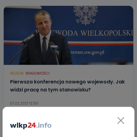
REGION
WIADOMOŚCI
Pierwsza konferencja nowego wojewody. Jak
widzi pracę na tym stanowisku?
01.02.2021 12:50
4
Sebastian Matyszczak