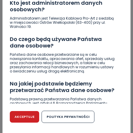
Kto jest administratorem danych
osobowych?
Administratorem jest Telewizja Kablowa Pro-Art z siedzibą
w miejscowości Ostrów Wielkopolski (63-400) przy ul.
Wolności 19.
Do czego będą używane Państwa
dane osobowe?
Państwa dane osobowe przetwarzane są w celu
nawiązania kontaktu, opracowania ofert, sprzedaży usług
oraz zachowania relacji biznesowych, a także w celu
przesyłania informacji handlowych w rozumieniu ustawy
REGION
WIADOMOŚCI
o świadczeniu usług drogą elektroniczną.
Znamy nazwisko nowego wojewody
Na jakiej podstawie będziemy
wielkopolskiego
przetwarzać Państwa dane osobowe?
29.01.2021 14:34
Podstawą prawną przetwarzania Państwa danych
osobowych, jest artykuł 6 Rozporządzenia Parlamentu
Europejskiego i Rady (UE) 2016/679 z dnia 27 kwietnia 2016
r. w sprawie ochrony osób fizycznych w związku z
4
Sebastian Matyszczak
przetwarzaniem danych osobowych w sprawie
AKCEPTUJE
POLITYKA PRYWATNOŚCI
swobodnego przepływu takich danych oraz uchylenia
dyrektywy 95/46/WE (RODO).