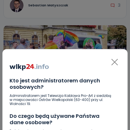
3
Sebastian Matyszczak
Kto jest administratorem danych
osobowych?
REGION
WIADOMOŚCI
Administratorem jest Telewizja Kablowa Pro-Art z siedzibą
Happening LGBT+: Wyzwiska, petardy i plucie
w miejscowości Ostrów Wielkopolski (63-400) przy ul.
Wolności 19.
kontra: „To są ludzie, jak wszyscy inni” Co się
działo na ostrowskim rynku?
Do czego będą używane Państwa
dane osobowe?
05.08.2019 19:26