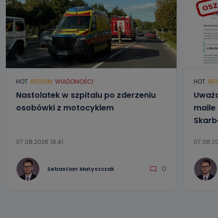
HOT
REGION
WIADOMOŚCI
HOT
RE
Nastolatek w szpitalu po zderzeniu
Uważa
osobówki z motocyklem
maile
Skar
07.08.2026 18:41
07.08.2
0
Sebastian Matyszczak