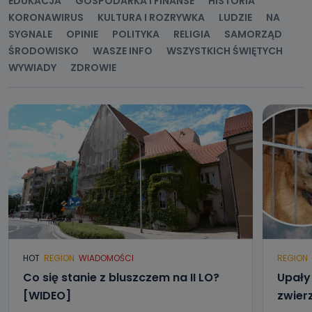
EDUKACJA
GOSPODARKA I FINANSE
HISTORIA
kontaktowy, adres korespondencyjny. Odbiorcą Pastwa
danych osobowych są pracownicy i współpracownicy
KORONAWIRUS
KULTURA I ROZRYWKA
LUDZIE
NA
oraz partnerzy wspomagający administratora w jego
SYGNALE
OPINIE
POLITYKA
RELIGIA
SAMORZĄD
biznesowej działalności.
ŚRODOWISKO
WASZE INFO
WSZYSTKICH ŚWIĘTYCH
Jak skontaktować się z inspektorem
WYWIADY
ZDROWIE
danych osobowych?
Można to zrobić pod numerem telefonu 62 735-51-05 lub
e-mailowo pod adresem: poczta@tvproart.pl
HOT
REGION
WIADOMOŚCI
REGION
Co się stanie z bluszczem na II LO?
Upały 
[WIDEO]
zwier