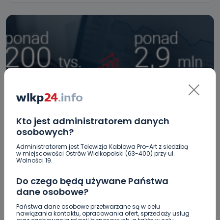
Kto jest administratorem danych
REGION
SPORT
osobowych?
Nie tylko Patrycja. Łukasz też pojedzie na
Administratorem jest Telewizja Kablowa Pro-Art z siedzibą
igrzyska w Tokio!
w miejscowości Ostrów Wielkopolski (63-400) przy ul.
Wolności 19.
24.06.2021 07:43
Do czego będą używane Państwa
dane osobowe?
0
Sebastian Matyszczak
Państwa dane osobowe przetwarzane są w celu
nawiązania kontaktu, opracowania ofert, sprzedaży usług