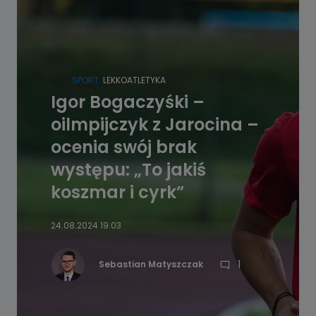
HOT
SPORT
LEKKOATLETYKA
Igor Bogaczyśki –
oilmpijczyk z Jarocina –
ocenia swój brak
występu: „To jakiś
koszmar i cyrk”
24.08.2024 19:03
1
Sebastian Matyszczak