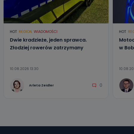
HOT
REGION
WIADOMOŚCI
HOT
RE
Dwie kradzieże, jeden sprawca.
Motoc
Złodziej rowerów zatrzymany
w Bob
10.08.2026 13:30
10.08.20
0
Arleta Zeidler