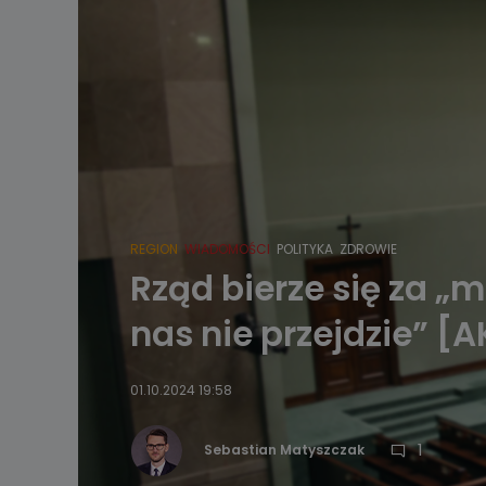
REGION
WIADOMOŚCI
POLITYKA
ZDROWIE
Rząd bierze się za „
nas nie przejdzie” 
01.10.2024 19:58
1
Sebastian Matyszczak