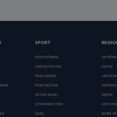
I
SPORT
REGIO
KOSZYKÓWKA
OSTRÓW 
LEKKOATLETYKA
KALISZ
PIŁKA NOŻNA
JAROCIN
NANSE
PIŁKA RĘCZNA
OSTRZE
SZTUKI WALKI
KĘPNO
SZYBOWNICTWO
KROTOS
WKA
ŻUŻEL
NOWE SK