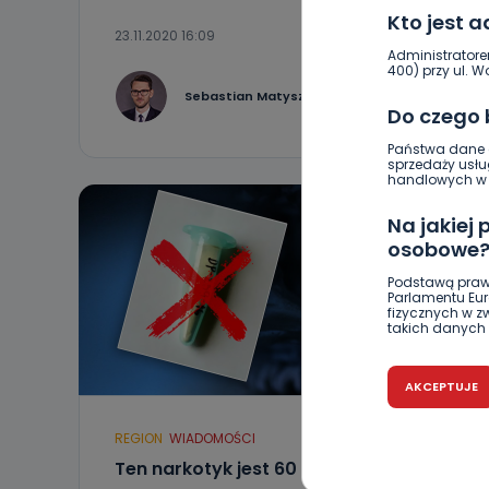
Kto jest 
23.11.2020 16:09
Administratore
400) przy ul. Wo
0
Sebastian Matyszczak
Do czego
Państwa dane o
sprzedaży usłu
handlowych w r
Na jakiej
osobowe
Podstawą praw
Parlamentu Euro
fizycznych w 
takich danych 
Czy jest 
AKCEPTUJE
Podanie danyc
nie stanowi wa
związane z ża
REGION
WIADOMOŚCI
wybrany sposób
Ten narkotyk jest 60 razy silniejszy od
Pro-Art z siedz