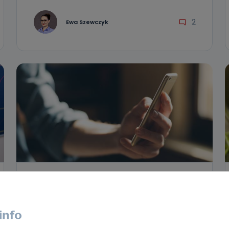
2
Ewa Szewczyk
REGION
WIADOMOŚCI
Oszuści podszywają się pod GIS.
Uważaj na fałszywe SMS-y!