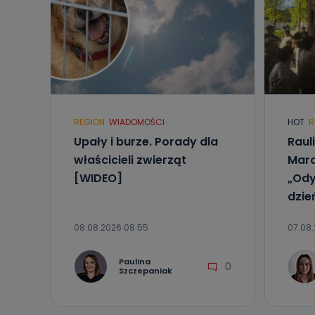
Jak skont
Można to zrob
poczta@tvproar
REGION
WIADOMOŚCI
HOT
R
Upały i burze. Porady dla
Raul
właścicieli zwierząt
Marc
[WIDEO]
„Ody
dzie
08.08.2026 08:55
07.08.
Paulina
0
Szczepaniak