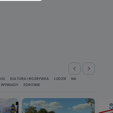
l. Wolności
e
ania od
. Wolności
że żądania
enia
RUS
KULTURA I ROZRYWKA
LUDZIE
NA
WYWIADY
ZDROWIE
nio od
brane ze
taktowy,
racownicy