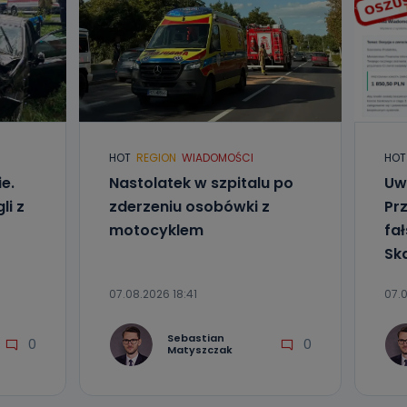
HOT
REGION
WIADOMOŚCI
HOT
e.
Nastolatek w szpitalu po
Uw
li z
zderzeniu osobówki z
Pr
motocyklem
fa
Sk
07.08.2026 18:41
07.
Sebastian
0
0
Matyszczak