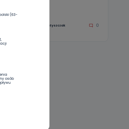
07.09.2020 08:22
olski (63-
0
Sebastian Matyszczak
,
acji
enia
ony osób
epływu
wnym oraz
e jest to
 dowolny,
Kablowej