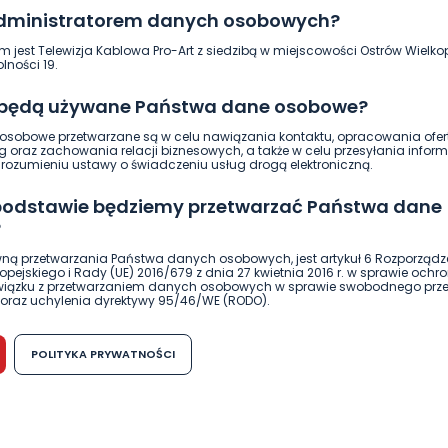
administratorem danych osobowych?
11.10.2020 13:13
m jest Telewizja Kablowa Pro-Art z siedzibą w miejscowości Ostrów Wielkop
lności 19.
0
Ewa Szewczyk
 będą używane Państwa dane osobowe?
sobowe przetwarzane są w celu nawiązania kontaktu, opracowania ofert
g oraz zachowania relacji biznesowych, a także w celu przesyłania inform
ozumieniu ustawy o świadczeniu usług drogą elektroniczną.
 podstawie będziemy przetwarzać Państwa dane
?
ną przetwarzania Państwa danych osobowych, jest artykuł 6 Rozporządz
pejskiego i Rady (UE) 2016/679 z dnia 27 kwietnia 2016 r. w sprawie ochr
związku z przetwarzaniem danych osobowych w sprawie swobodnego prz
oraz uchylenia dyrektywy 95/46/WE (RODO).
możliwość cofnięcia zgody?
POLITYKA PRYWATNOŚCI
h osobowych jest dobrowolne, nie jest wymogiem ustawowym lub umo
runku zawarcia umowy. Cofnięcie zgody jest możliwe na każdym etapie i ni
dnymi negatywnymi konsekwencjami. Cofnięcia zgody można dokonać w
WIADOMOŚCI
 (e-mail, poczta tradycyjna) tak, aby dotarła do wiadomości Telewizji 
„Nie są tak bezpieczne jak wydawało
ibą w miejscowości Ostrów Wielkopolski (63-400) przy ul. Wolności 19.