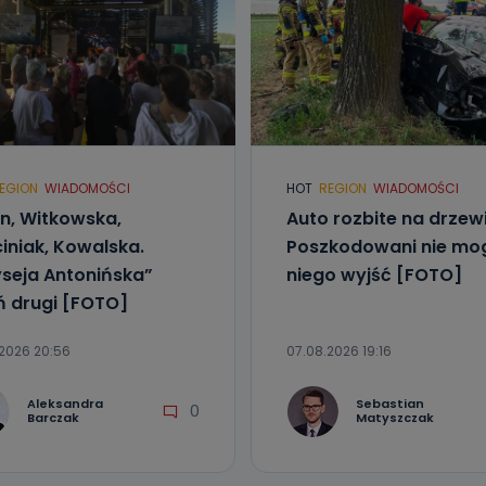
aktować się z inspektorem danych osobowych?
ić pod numerem telefonu 62 735-51-05 lub e-mailowo pod adresem:
t.pl
EGION
WIADOMOŚCI
HOT
REGION
WIADOMOŚCI
in, Witkowska,
Auto rozbite na drzewi
iniak, Kowalska.
Poszkodowani nie mog
seja Antonińska”
niego wyjść [FOTO]
ń drugi [FOTO]
2026 20:56
07.08.2026 19:16
Aleksandra
Sebastian
0
Barczak
Matyszczak