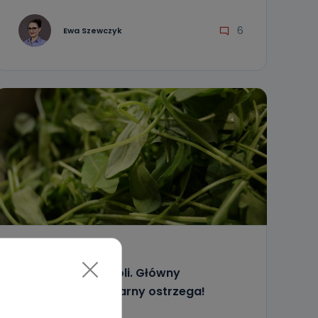
6
Ewa Szewczyk
REGION
WIADOMOŚCI
Salmonella w rukoli. Główny
Inspektorat Sanitarny ostrzega!