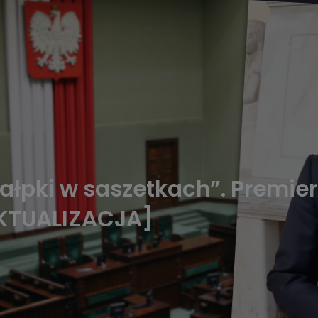
małpki w saszetkach”. Premie
[AKTUALIZACJA]