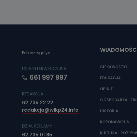
WIADOMOŚC
Pobierz logotyp
CIEKAWOSTKI
LINIA INTERWENCYJNA
661 997 997
EDUKACJA
OPINIE
REDAKCJA
GOSPODARKA I FI
62 735 22 22
redakcja@wlkp24.info
HISTORIA
KORONAWIRUS
DZIAŁ REKLAMY
KULTURA I ROZRY
62 735 01 85