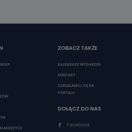
N
ZOBACZ TAKŻE
WLKP.
KALENDARZ WYDARZEŃ
KONTAKT
ZAREKLAMUJ SIĘ NA
PORTALU
SZÓW
DOŁĄCZ DO NAS
ZYN
Facebook
ALMIERZYCE