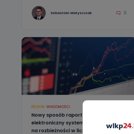
0
Sebastian Matyszczak
REGION
WIADOMOŚCI
Nowy sposób raportowania i
elektroniczny system. GIS odpowiada
na rozbieżności w liczbie zakażonych