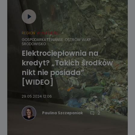
REGION
WIADOMOŚCI
GOSPODARKA I FINANSE
OSTRÓW WLKP.
ŚRODOWISKO
Elektrociepłownia na
kredyt? „Takich środków
nikt nie posiada”
[WIDEO]
29.05.2024 12:06
2
Paulina Szczepaniak