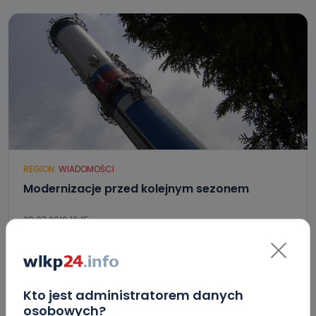
REGION
WIADOMOŚCI
Modernizacje przed kolejnym sezonem
28.07.2019 10:15
0
Archiwum wlkp24.info
Kto jest administratorem danych
osobowych?