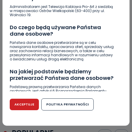
Administratorem jest Telewizja Kablowa Pro-Art z siedzibą
w miejscowości Ostrów Wielkopolski (63-400) przy ul.
Wolności 19.
Do czego będą używane Państwa
dane osobowe?
Państwa dane osobowe przetwarzane są w celu
nawiązania kontaktu, opracowania ofert, sprzedaży usług
oraz zachowania relacji biznesowych, a także w celu
REGION
WIADOMOŚCI
przesyłania informacji handlowych w rozumieniu ustawy
o świadczeniu usług drogą elektroniczną.
Do 85 proc. dopłat do kotłów na biomasę.
Wnioski do środy
Na jakiej podstawie będziemy
przetwarzać Państwa dane osobowe?
17.07.2017 08:45
Podstawą prawną przetwarzania Państwa danych
osobowych, jest artykuł 6 Rozporządzenia Parlamentu
0
Europejskiego i Rady (UE) 2016/679 z dnia 27 kwietnia 2016
Archiwum wlkp24.info
r. w sprawie ochrony osób fizycznych w związku z
przetwarzaniem danych osobowych w sprawie
AKCEPTUJE
POLITYKA PRYWATNOŚCI
swobodnego przepływu takich danych oraz uchylenia
dyrektywy 95/46/WE (RODO).
Czy jest możliwość cofnięcia zgody?